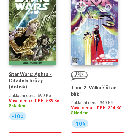
Star Wars: Aphra -
Série
dokončena
Citadela hrůzy
(dotisk)
Thor 2: Válka říší se
blíží
Základní cena:
599 Kč
Vaše cena s DPH:
539
Kč
Základní cena:
349 Kč
Skladem
Vaše cena s DPH:
314
Kč
Skladem
-10
%
-10
%