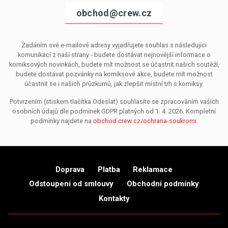
obchod@crew.cz
Zadáním své e-mailové adresy vyjadřujete souhlas s následující
komunikací z naší strany - budete dostávat nejnovější informace o
komiksových novinkách, budete mít možnost se účastnit našich soutěží,
budete dostávat pozvánky na komiksové akce, budete mít možnost
účastnit se i našich průzkumů, jak zlepšit místní trh s komiksy.
Potvrzením (stiskem tlačítka Odeslat) souhlasíte se zpracováním vašich
osobních údajů dle podmínek GDPR platných od 1. 4. 2026. Kompletní
podmínky najdete na
obchod.crew.cz/ochrana-soukromi
.
Doprava
Platba
Reklamace
Odstoupení od smlouvy
Obchodní podmínky
Kontakty