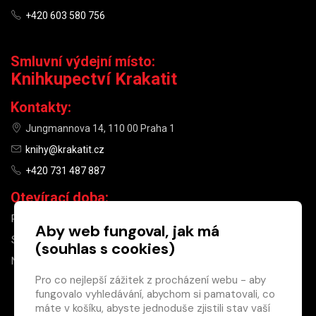
+420 603 580 756
Smluvní výdejní místo:
Knihkupectví Krakatit
Kontakty:
Jungmannova 14, 110 00 Praha 1
knihy@krakatit.cz
+420 731 487 887
Otevírací doba:
PO–PÁ
9:30–18:30
Aby web fungoval, jak má
SO
10:00–13:00
(souhlas s cookies)
NE
ZAVŘENO
Pro co nejlepší zážitek z procházení webu - aby
fungovalo vyhledávání, abychom si pamatovali, co
×
máte v košíku, abyste jednoduše zjistili stav vaší