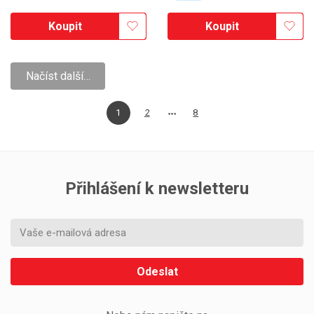
Koupit
Koupit
Načíst další…
1
2
8
Přihlášení k newsletteru
Odeslat