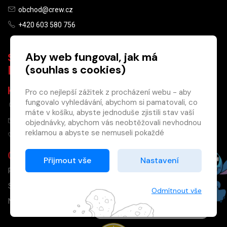
obchod@crew.cz
+420 603 580 756
Aby web fungoval, jak má
Smluvní výdejní místo:
(souhlas s cookies)
Knihkupectví Krakatit
Kontakty:
Pro co nejlepší zážitek z procházení webu - aby
fungovalo vyhledávání, abychom si pamatovali, co
Jungmannova 14, 110 00 Praha 1
×
máte v košíku, abyste jednoduše zjistili stav vaší
knihy@krakatit.cz
objednávky, abychom vás neobtěžovali nevhodnou
Máte u nás již
reklamou a abyste se nemuseli pokaždé
registrovaný
+420 731 487 887
přihlašovat.
účet?
Otevírací doba:
Proto od vás potřebujeme souhlas se
Přijmout vše
Nastavení
Registrací získáte slevu
zpracováním souborů cookies
, tj. malých souborů,
PO–PÁ
9:30–18:30
na zboží ve výši 15 %
které se dočasně ukládají ve vašem prohlížeči.
a další výhody.
SO
10:00–13:00
Děkujeme, že nám ho dáte a pomůžete nám tak
Odmítnout vše
web zlepšovat.
Registrovat
NE
ZAVŘENO