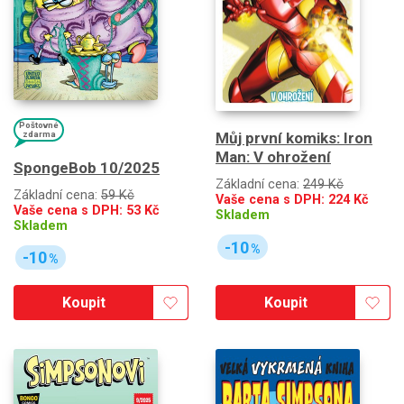
Poštovné
zdarma
Můj první komiks: Iron
Man: V ohrožení
SpongeBob 10/2025
Základní cena:
249 Kč
Základní cena:
59 Kč
Vaše cena s DPH:
224
Kč
Vaše cena s DPH:
53
Kč
Skladem
Skladem
-10
%
-10
%
Koupit
Koupit