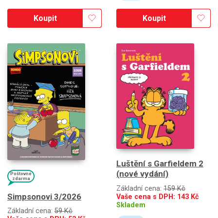
Koupit
Koupit
Luštění s Garfieldem 2
(nové vydání)
Poštovné
zdarma
Základní cena:
159 Kč
Simpsonovi 3/2026
Vaše cena s DPH:
143
Kč
Skladem
Základní cena:
59 Kč