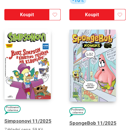
-10
%
Koupit
Koupit
Poštovné
Poštovné
zdarma
zdarma
Simpsonovi 11/2025
SpongeBob 11/2025
Základní cena:
59 Kč