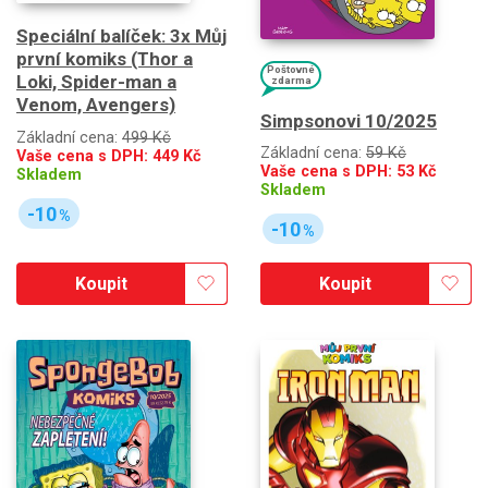
Speciální balíček: 3x Můj
první komiks (Thor a
Poštovné
Loki, Spider-man a
zdarma
Venom, Avengers)
Simpsonovi 10/2025
Základní cena:
499 Kč
Základní cena:
59 Kč
Vaše cena s DPH:
449
Kč
Vaše cena s DPH:
53
Kč
Skladem
Skladem
-10
%
-10
%
Koupit
Koupit