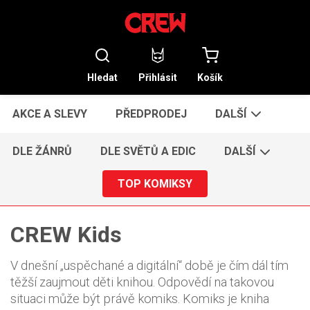
Hledat
Přihlásit
Košík
AKCE A SLEVY
PŘEDPRODEJ
DALŠÍ
DLE ŽÁNRŮ
DLE SVĚTŮ A EDIC
DALŠÍ
TOP KOMIKSY
CREW Kids
V dnešní „uspěchané a digitální“ době je čím dál tím
těžší zaujmout děti knihou. Odpovědí na takovou
situaci může být právě komiks. Komiks je kniha