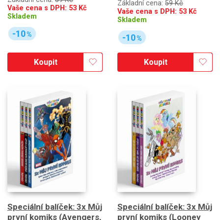
Základní cena:
59 Kč
Vaše cena s DPH:
53
Kč
Vaše cena s DPH:
53
Kč
Skladem
Skladem
-10
%
-10
%
Koupit
Koupit
Speciální balíček: 3x Můj
Speciální balíček: 3x Můj
první komiks (Avengers,
první komiks (Looney