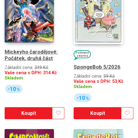
Mickeyho čarodějové:
Poštovné
zdarma
Počátek, druhá část
SpongeBob 5/2026
Základní cena:
349 Kč
Vaše cena s DPH:
314
Kč
Základní cena:
59 Kč
Skladem
Vaše cena s DPH:
53
Kč
Skladem
-10
%
-10
%
Koupit
Koupit