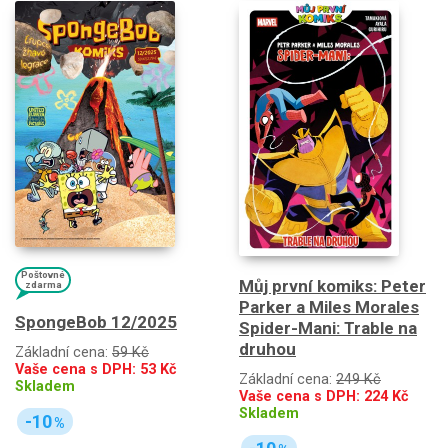
Poštovné
Můj první komiks: Peter
zdarma
Parker a Miles Morales
SpongeBob 12/2025
Spider-Mani: Trable na
druhou
Základní cena:
59 Kč
Vaše cena s DPH:
53
Kč
Základní cena:
249 Kč
Skladem
Vaše cena s DPH:
224
Kč
Skladem
-10
%