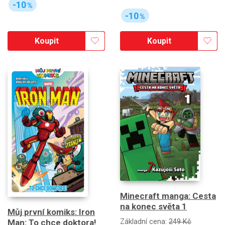
-10
%
-10
%
Koupit
Koupit
Minecraft manga: Cesta
na konec světa 1
Můj první komiks: Iron
Základní cena:
249 Kč
Man: To chce doktora!