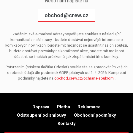
Nebo nám napište na
obchod@crew.cz
Zadáním své e-mailové adresy vyjadřujete souhlas s následující
komunikací z naší strany - budete dostávat nejnovější informace o
komiksových novinkách, budete mít možnost se účastnit našich soutěží,
budete dostávat pozvánky na komiksové akce, budete mít možnost
účastnit se i našich průzkumů, jak zlepšit místní trh s komiksy.
Potvrzením (stiskem tlačítka Odeslat) souhlasíte se zpracováním vašich
osobních údajů dle podmínek GDPR platných od 1. 4. 2026. Kompletní
podmínky najdete na
obchod.crew.cz/ochrana-soukromi
.
Doprava
Platba
Reklamace
Odstoupení od smlouvy
Obchodní podmínky
Kontakty