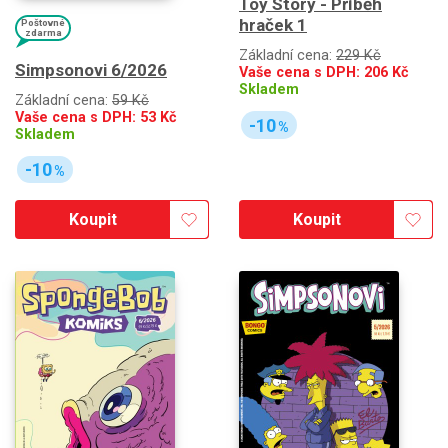
Toy Story - Příběh
hraček 1
Poštovné
zdarma
Základní cena:
229 Kč
Simpsonovi 6/2026
Vaše cena s DPH:
206
Kč
Skladem
Základní cena:
59 Kč
Vaše cena s DPH:
53
Kč
-10
%
Skladem
-10
%
Koupit
Koupit