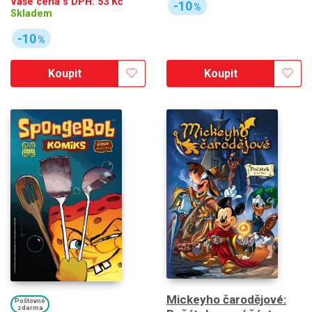
Vaše cena s DPH:
53
Kč
-10
%
Skladem
-10
%
Koupit
Koupit
Mickeyho čarodějové:
Poštovné
zdarma