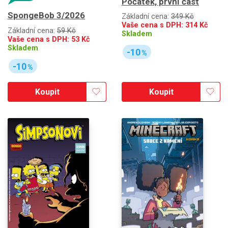
Počátek, první část
SpongeBob 3/2026
Základní cena:
349 Kč
Vaše cena s DPH:
314
Kč
Základní cena:
59 Kč
Skladem
Vaše cena s DPH:
53
Kč
Skladem
-10
%
-10
%
Koupit
Koupit