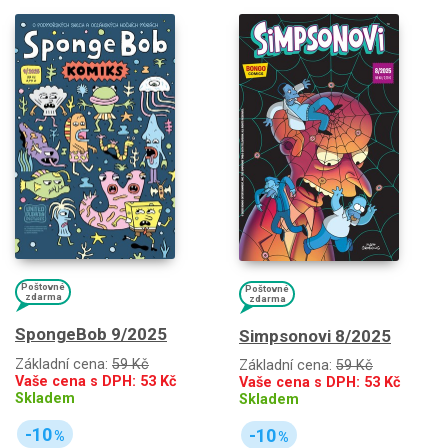
Poštovné
Poštovné
zdarma
zdarma
SpongeBob 9/2025
Simpsonovi 8/2025
Základní cena:
59 Kč
Základní cena:
59 Kč
Vaše cena s DPH:
53
Kč
Vaše cena s DPH:
53
Kč
Skladem
Skladem
-10
-10
%
%