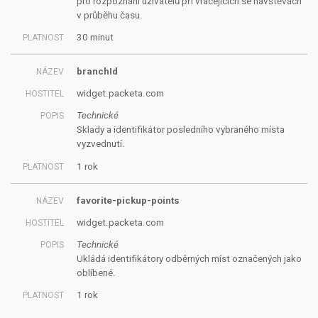
pro rozpoznání uživatelů při vracejících se návštěvách
v průběhu času.
30 minut
branchId
widget.packeta.com
Technické
Sklady a identifikátor posledního vybraného místa
vyzvednutí.
1 rok
favorite-pickup-points
widget.packeta.com
Technické
Ukládá identifikátory odběrných míst označených jako
oblíbené.
1 rok