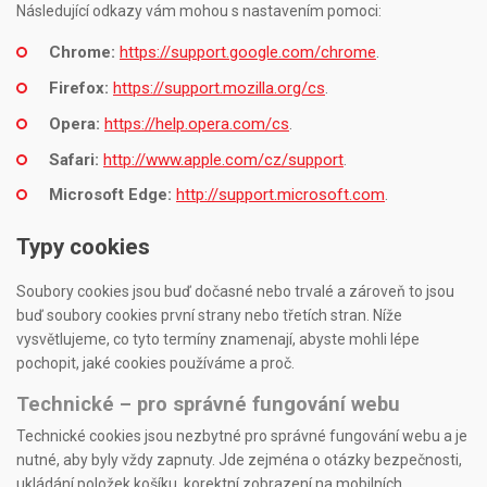
Následující odkazy vám mohou s nastavením pomoci:
Chrome:
https://support.google.com/chrome
.
Firefox:
https://support.mozilla.org/cs
.
Opera:
https://help.opera.com/cs
.
Safari:
http://www.apple.com/cz/support
.
Microsoft Edge:
http://support.microsoft.com
.
Typy cookies
Soubory cookies jsou buď dočasné nebo trvalé a zároveň to jsou
buď soubory cookies první strany nebo třetích stran. Níže
vysvětlujeme, co tyto termíny znamenají, abyste mohli lépe
pochopit, jaké cookies používáme a proč.
Technické
– pro správné fungování webu
Technické cookies jsou nezbytné pro správné fungování webu a je
nutné, aby byly vždy zapnuty. Jde zejména o otázky bezpečnosti,
ukládání položek košíku, korektní zobrazení na mobilních