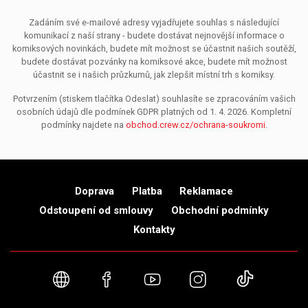
Zadáním své e-mailové adresy vyjadřujete souhlas s následující
komunikací z naší strany - budete dostávat nejnovější informace o
komiksových novinkách, budete mít možnost se účastnit našich soutěží,
budete dostávat pozvánky na komiksové akce, budete mít možnost
účastnit se i našich průzkumů, jak zlepšit místní trh s komiksy.
Potvrzením (stiskem tlačítka Odeslat) souhlasíte se zpracováním vašich
osobních údajů dle podmínek GDPR platných od 1. 4. 2026. Kompletní
podmínky najdete na
obchod.crew.cz/ochrana-soukromi
.
Doprava
Platba
Reklamace
Odstoupení od smlouvy
Obchodní podmínky
Kontakty
Webové stránky
Facebook
YouTube
Instagram
TikTok