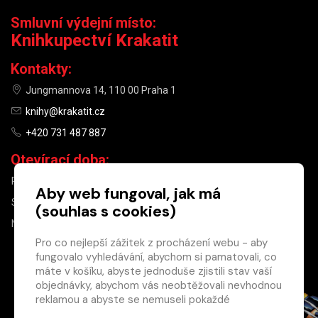
Smluvní výdejní místo:
Knihkupectví Krakatit
Kontakty:
Jungmannova 14, 110 00 Praha 1
knihy@krakatit.cz
+420 731 487 887
Otevírací doba:
PO–PÁ
9:30–18:30
Aby web fungoval, jak má
SO
10:00–13:00
(souhlas s cookies)
NE
ZAVŘENO
Pro co nejlepší zážitek z procházení webu - aby
fungovalo vyhledávání, abychom si pamatovali, co
×
máte v košíku, abyste jednoduše zjistili stav vaší
objednávky, abychom vás neobtěžovali nevhodnou
Máte u nás již
reklamou a abyste se nemuseli pokaždé
registrovaný
přihlašovat.