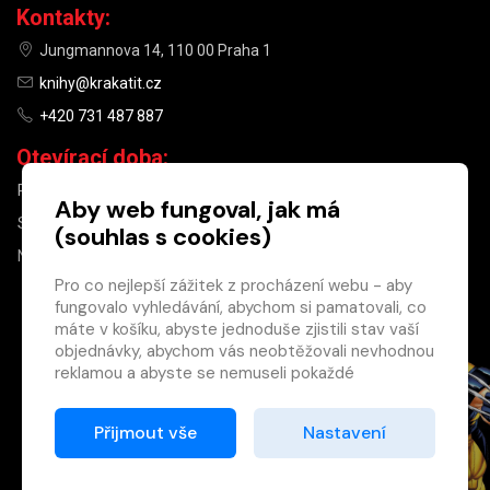
Kontakty:
Jungmannova 14, 110 00 Praha 1
knihy@krakatit.cz
+420 731 487 887
Otevírací doba:
PO–PÁ
9:30–18:30
Aby web fungoval, jak má
SO
10:00–13:00
(souhlas s cookies)
NE
ZAVŘENO
Pro co nejlepší zážitek z procházení webu - aby
fungovalo vyhledávání, abychom si pamatovali, co
×
máte v košíku, abyste jednoduše zjistili stav vaší
objednávky, abychom vás neobtěžovali nevhodnou
Máte u nás již
reklamou a abyste se nemuseli pokaždé
registrovaný
přihlašovat.
účet?
Proto od vás potřebujeme souhlas se
Přijmout vše
Nastavení
Registrací získáte slevu
zpracováním souborů cookies
, tj. malých souborů,
na zboží ve výši 15 %
které se dočasně ukládají ve vašem prohlížeči.
a další výhody.