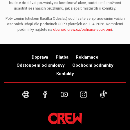
budete dostávat pozvánky na komiksové akce, budete mít možnost
účastnit se i našich průzkumů, jak zlepšit místní trh s komiksy.
Potvrzením (stiskem tlačítka Odeslat) souhlasíte se zpracováním vašich
osobních údajů dle podmínek GDPR platných od 1. 4. 2026. Kompletní
podmínky najdete na
obchod.crew.cz/ochrana-soukromi
.
Doprava
Platba
Reklamace
Odstoupení od smlouvy
Obchodní podmínky
Kontakty
Webové stránky
Facebook
YouTube
Instagram
TikTok