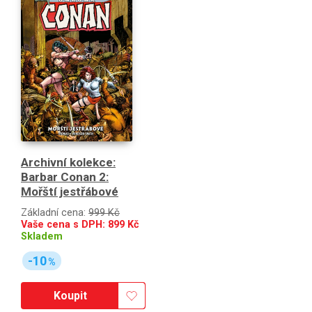
Archivní kolekce:
Barbar Conan 2:
Mořští jestřábové
Základní cena:
999 Kč
Vaše cena s DPH:
899
Kč
Skladem
-10
%
Koupit