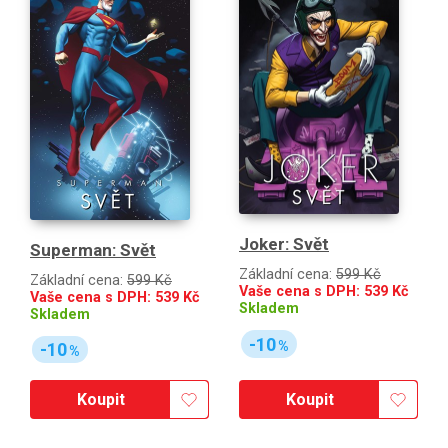
Joker: Svět
Superman: Svět
Základní cena:
599 Kč
Základní cena:
599 Kč
Vaše cena s DPH:
539
Kč
Vaše cena s DPH:
539
Kč
Skladem
Skladem
-10
%
-10
%
Koupit
Koupit