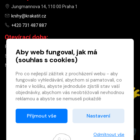
Jungmannova 14, 110 00 Praha 1
knihy@krakatit.cz
+420 731 487 887
Otevírací doba:
PO–PÁ
9:30–18:30
Aby web fungoval, jak má
SO
10:00–13:00
(souhlas s cookies)
NE
ZAVŘENO
Pro co nejlepší zážitek z procházení webu - aby
fungovalo vyhledávání, abychom si pamatovali, co
×
máte v košíku, abyste jednoduše zjistili stav vaší
objednávky, abychom vás neobtěžovali nevhodnou
Máte u nás již
reklamou a abyste se nemuseli pokaždé
registrovaný
přihlašovat.
účet?
Proto od vás potřebujeme souhlas se
Přijmout vše
Nastavení
Registrací získáte slevu
zpracováním souborů cookies
, tj. malých souborů,
na zboží ve výši 15 %
které se dočasně ukládají ve vašem prohlížeči.
a další výhody.
Děkujeme, že nám ho dáte a pomůžete nám tak
Odmítnout vše
Zásady cookies