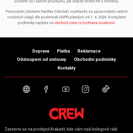
účastnit se i našich průzkumů, jak zlepšit místní trh s komiksy.
Potvrzením (stiskem tlačítka Odeslat) souhlasíte se zpracováním vašich
osobních údajů dle podmínek GDPR platných od 1. 4. 2026. Kompletní
podmínky najdete na
obchod.crew.cz/ochrana-soukromi
.
Doprava
Platba
Reklamace
Odstoupení od smlouvy
Obchodní podmínky
Kontakty
Webové stránky
Facebook
YouTube
Instagram
TikTok
Zastavte se na prodejně Krakatit, kde vám naši kolegové rádi