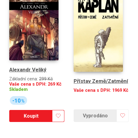
Alexandr Veliký
Základní cena:
299 Kč
Přístav Země/Zatmění
Vaše cena s DPH:
269
Kč
Skladem
Vaše cena s DPH:
1969
Kč
-10
%
Vyprodáno
Koupit