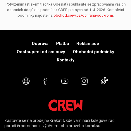
Potvrzením (stiskem tlačítka Odeslat) souhlasíte se zpracováním vašich
osobních údajů dle podmínek GDPR platných od 1. 4. 2026. Kompletní
podmínky najdete na
obchod.crew.cz/ochrana-soukromi
.
Doprava
Platba
Reklamace
Odstoupení od smlouvy
Obchodní podmínky
Kontakty
Webové stránky
Facebook
YouTube
Instagram
TikTok
Zastavte se na prodejně Krakatit, kde vám naši kolegové rádi
poradí či pomohou s výběrem toho pravého komiksu.