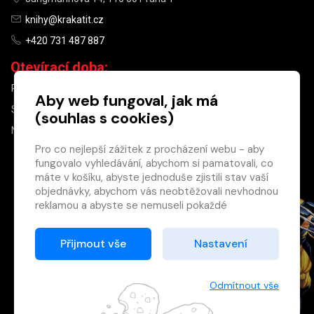
knihy@krakatit.cz
+420 731 487 887
Otevírací doba:
PO–PÁ
9:30–18:30
Aby web fungoval, jak má
SO
10:00–13:00
(souhlas s cookies)
NE
ZAVŘENO
Pro co nejlepší zážitek z procházení webu - aby
fungovalo vyhledávání, abychom si pamatovali, co
×
máte v košíku, abyste jednoduše zjistili stav vaší
objednávky, abychom vás neobtěžovali nevhodnou
Máte u nás již
reklamou a abyste se nemuseli pokaždé
registrovaný
přihlašovat.
účet?
Proto od vás potřebujeme souhlas se
Přijmout vše
Nastavení
Registrací získáte slevu
zpracováním souborů cookies
, tj. malých souborů,
na zboží ve výši 15 %
které se dočasně ukládají ve vašem prohlížeči.
a další výhody.
Děkujeme, že nám ho dáte a pomůžete nám tak
Odmítnout vše
Zásady cookies
web zlepšovat.
Registrovat