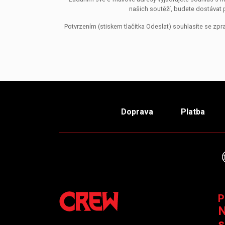
našich soutěží, budete dostávat 
Potvrzením (stiskem tlačítka Odeslat) souhlasíte se z
Doprava
Platba
P
N
s