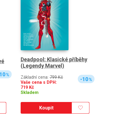
Deadpool: Klasické příběhy
vé
(Legendy Marvel)
10
%
Základní cena:
799 Kč
-10
%
Vaše cena s DPH:
719
Kč
Skladem
Koupit