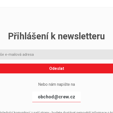
Přihlášení k newsletteru
Odeslat
Nebo nám napište na
obchod@crew.cz
sledující komunikací z naší strany - budete dostávat nejnovější informace o