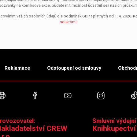
pozvánky na komiksové akce, budete mít možnost účastnit se i našich průzkumů, 
pracováním vašich osobních údajů dle podmínek GDPR platných od 1. 4. 2026. 
soukromi
.
Reklamace
Odstoupení od smlouvy
Obchodn
Webové stránky
Facebook
YouTube
Instagra
rovozovatel:
Smluvní výdejní
akladatelství CREW
Knihkupectví
.r.o.