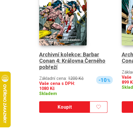
Archivní kolekce: Barbar
Arch
Conan 4: Královna Černého
Cona
pobřeží
Zákla
Vaše 
Základní cena:
1200 Kč
-10
%
899
K
Vaše cena s DPH:
Skla
1080
Kč
Skladem
Koupit