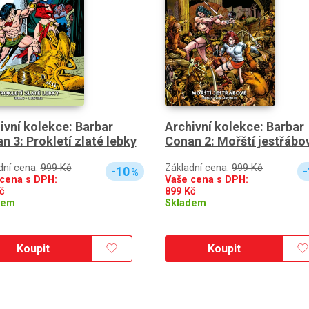
ivní kolekce: Barbar
Archivní kolekce: Barbar
n 3: Prokletí zlaté lebky
Conan 2: Mořští jestřábo
dní cena:
999 Kč
Základní cena:
999 Kč
-10
-
%
cena s DPH:
Vaše cena s DPH:
č
899
Kč
dem
Skladem
Koupit
Koupit