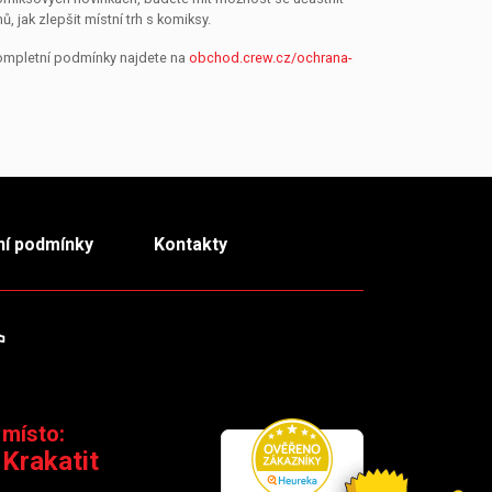
jak zlepšit místní trh s komiksy.
Kompletní podmínky najdete na
obchod.crew.cz/ochrana-
í podmínky
Kontakty
m
TikTok
 místo:
 Krakatit