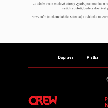
Zadáním své e-mailové adresy vyjadřujete souhlas s ná
našich soutěží, budete dostávat 
Potvrzením (stiskem tlačítka Odeslat) souhlasíte se z
Doprava
Platba
P
N