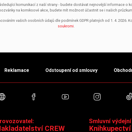
sledující komunikací z naší strany - budete dostávat nejnovější informace o
pozvánky na komiksové akce, budete mít možnost účastnit se i našich průzkumů, 
pracováním vašich osobních údajů dle podmínek GDPR platných od 1. 4. 2026. 
soukromi
.
Reklamace
Odstoupení od smlouvy
Obchodn
Webové stránky
Facebook
YouTube
Instagra
rovozovatel:
Smluvní výdejní
akladatelství CREW
Knihkupectví