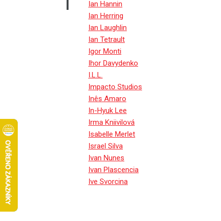
I
Ian Hannin
Ian Herring
Ian Laughlin
Ian Tetrault
Igor Monti
Ihor Davydenko
I.L.L.
Impacto Studios
Inês Amaro
In-Hyuk Lee
Irma Kniivilová
Isabelle Merlet
Israel Silva
Ivan Nunes
Ivan Plascencia
Ive Svorcina