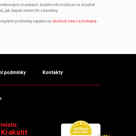
 komiksových novinkách, budete mít možnost se účastnit
jak zlepšit místní trh s komiksy.
Kompletní podmínky najdete na
obchod.crew.cz/ochrana-
í podmínky
Kontakty
m
TikTok
 místo:
 Krakatit