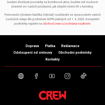
budete dostávat pozvánky na komiksové akce, budete mít možnost
účastnit se i našich průzkumů, jak zlepšit místní trh s komiksy.
Potvrzením (stiskem tlačítka Odeslat) souhlasíte se zpracováním vašich
osobních údajů dle podmínek GDPR platných od 1. 4. 2026. Kompletní
podmínky najdete na
obchod.crew.cz/ochrana-soukromi
.
Doprava
Platba
Reklamace
Odstoupení od smlouvy
Obchodní podmínky
Kontakty
Webové stránky
Facebook
YouTube
Instagram
TikTok