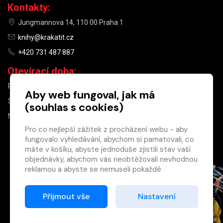
Kontakty:
Jungmannova 14, 110 00 Praha 1
knihy@krakatit.cz
+420 731 487 887
Otevírací doba:
PO–PÁ
9:30–18:30
Aby web fungoval, jak má
SO
10:00–13:00
(souhlas s cookies)
NE
ZAVŘENO
Pro co nejlepší zážitek z procházení webu - aby
fungovalo vyhledávání, abychom si pamatovali, co
×
máte v košíku, abyste jednoduše zjistili stav vaší
objednávky, abychom vás neobtěžovali nevhodnou
Máte u nás již
reklamou a abyste se nemuseli pokaždé
registrovaný
přihlašovat.
účet?
Proto od vás potřebujeme souhlas se
Přijmout vše
Nastavení
Registrací získáte slevu
zpracováním souborů cookies
, tj. malých souborů,
na zboží ve výši 15 %
které se dočasně ukládají ve vašem prohlížeči.
a další výhody.