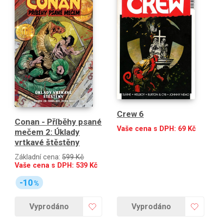
Crew 6
Conan - Příběhy psané
Vaše cena s DPH:
69
Kč
mečem 2: Úklady
vrtkavé štěstěny
Základní cena:
599 Kč
Vaše cena s DPH:
539
Kč
-10
%
Vyprodáno
Vyprodáno