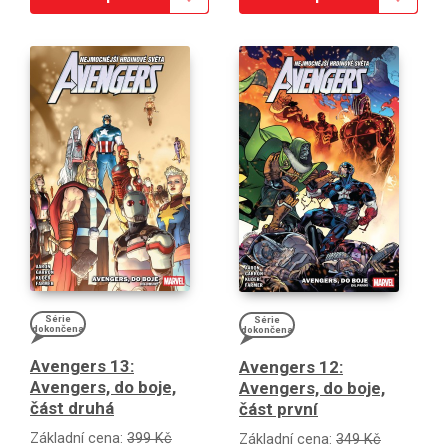
Série
Série
dokončena
dokončena
Avengers 13:
Avengers 12:
Avengers, do boje,
Avengers, do boje,
část druhá
část první
Základní cena:
399 Kč
Základní cena:
349 Kč