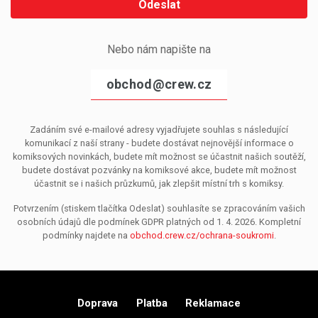
Odeslat
Nebo nám napište na
obchod@crew.cz
Zadáním své e-mailové adresy vyjadřujete souhlas s následující
komunikací z naší strany - budete dostávat nejnovější informace o
komiksových novinkách, budete mít možnost se účastnit našich soutěží,
budete dostávat pozvánky na komiksové akce, budete mít možnost
účastnit se i našich průzkumů, jak zlepšit místní trh s komiksy.
Potvrzením (stiskem tlačítka Odeslat) souhlasíte se zpracováním vašich
osobních údajů dle podmínek GDPR platných od 1. 4. 2026. Kompletní
podmínky najdete na
obchod.crew.cz/ochrana-soukromi
.
Doprava
Platba
Reklamace