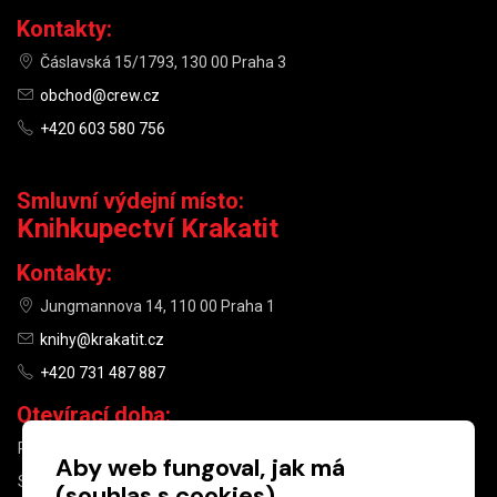
Kontakty:
Čáslavská 15/1793, 130 00 Praha 3
obchod@crew.cz
+420 603 580 756
Smluvní výdejní místo:
Knihkupectví Krakatit
Kontakty:
Jungmannova 14, 110 00 Praha 1
knihy@krakatit.cz
+420 731 487 887
Otevírací doba:
PO–PÁ
9:30–18:30
Aby web fungoval, jak má
SO
10:00–13:00
(souhlas s cookies)