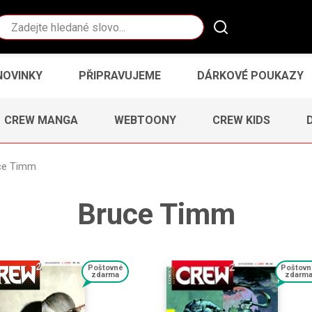
Vyhledávání
NOVINKY
PŘIPRAVUJEME
DÁRKOVÉ POUKAZY
CREW MANGA
WEBTOONY
CREW KIDS
ce Timm
Bruce Timm
Poštovné
Poštovn
zdarma
zdarm