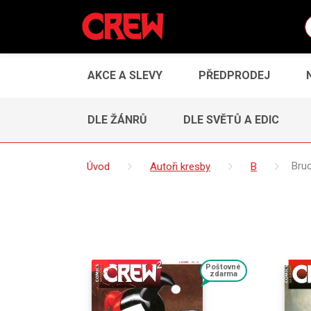
AKCE A SLEVY
PŘEDPRODEJ
DLE ŽÁNRŮ
DLE SVĚTŮ A EDIC
Úvod
Autoři kresby
B
Bru
Poštovné
zdarma