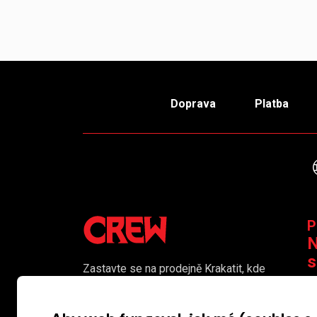
Doprava
Platba
P
N
s
Zastavte se na prodejně Krakatit, kde
vám naši kolegové rádi poradí či
K
pomohou s výběrem toho pravého