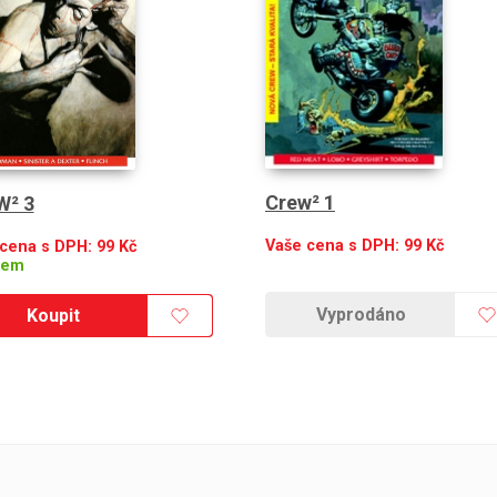
Crew² 1
W² 3
Vaše cena s DPH:
99
Kč
 cena s DPH:
99
Kč
dem
Vyprodáno
Koupit