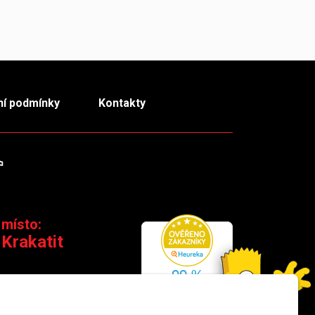
í podmínky
Kontakty
m
TikTok
 místo:
 Krakatit
 110 00 Praha 1
×