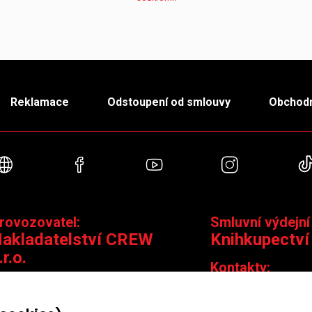
Reklamace
Odstoupení od smlouvy
Obchodn
Webové stránky
Facebook
YouTube
Instagra
rovozovatel:
Smluvní výdejní
akladatelství CREW
Knihkupectví
.r.o.
Kontakty:
ontakty:
Jungmannova 14,
Čáslavská 15/1793, 130 00 Praha 3
knihy@krakatit.cz