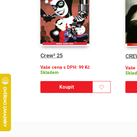
Crew² 25
CRE
Vaše cena s DPH:
99
Kč
Vaše
Skladem
Skla
Koupit