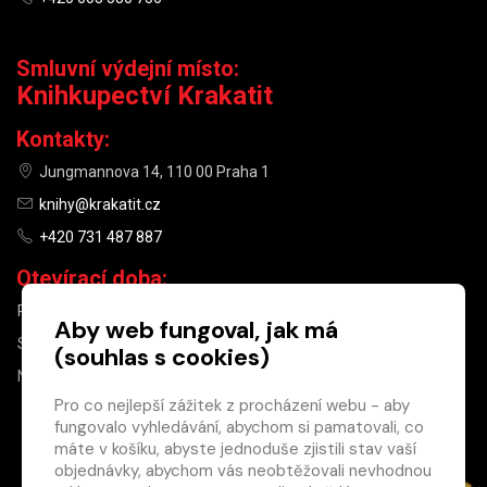
Smluvní výdejní místo:
Knihkupectví Krakatit
Kontakty:
Jungmannova 14, 110 00 Praha 1
knihy@krakatit.cz
+420 731 487 887
Otevírací doba:
PO–PÁ
9:30–18:30
Aby web fungoval, jak má
SO
10:00–13:00
(souhlas s cookies)
NE
ZAVŘENO
Pro co nejlepší zážitek z procházení webu - aby
fungovalo vyhledávání, abychom si pamatovali, co
×
máte v košíku, abyste jednoduše zjistili stav vaší
objednávky, abychom vás neobtěžovali nevhodnou
Máte u nás již