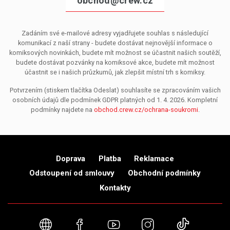
obchod@crew.cz
Zadáním své e-mailové adresy vyjadřujete souhlas s následující
komunikací z naší strany - budete dostávat nejnovější informace o
komiksových novinkách, budete mít možnost se účastnit našich soutěží,
budete dostávat pozvánky na komiksové akce, budete mít možnost
účastnit se i našich průzkumů, jak zlepšit místní trh s komiksy.
Potvrzením (stiskem tlačítka Odeslat) souhlasíte se zpracováním vašich
osobních údajů dle podmínek GDPR platných od 1. 4. 2026. Kompletní
podmínky najdete na
obchod.crew.cz/ochrana-soukromi
.
Doprava
Platba
Reklamace
Odstoupení od smlouvy
Obchodní podmínky
Kontakty
Webové stránky
Facebook
YouTube
Instagram
TikTok