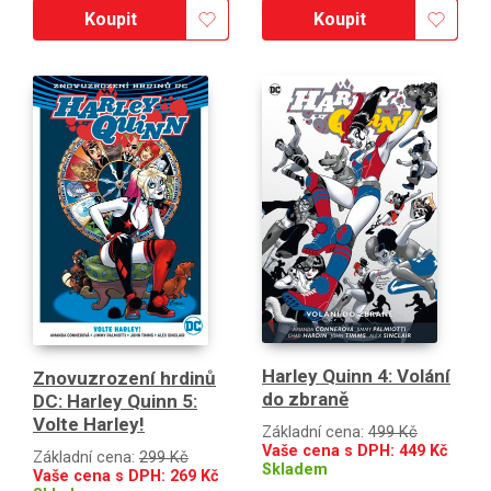
Koupit
Koupit
Harley Quinn 4: Volání
Znovuzrození hrdinů
do zbraně
DC: Harley Quinn 5:
Volte Harley!
Základní cena:
499 Kč
Vaše cena s DPH:
449
Kč
Základní cena:
299 Kč
Skladem
Vaše cena s DPH:
269
Kč