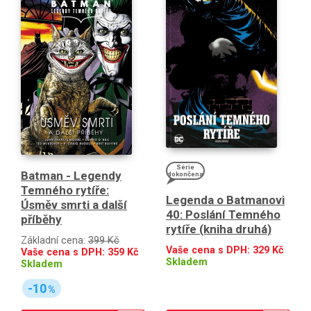
Série
Batman - Legendy
dokončena
Temného rytíře:
Legenda o Batmanovi
Úsměv smrti a další
40: Poslání Temného
příběhy
rytíře (kniha druhá)
Základní cena:
399 Kč
Vaše cena s DPH:
329
Kč
Vaše cena s DPH:
359
Kč
Skladem
Skladem
-10
%