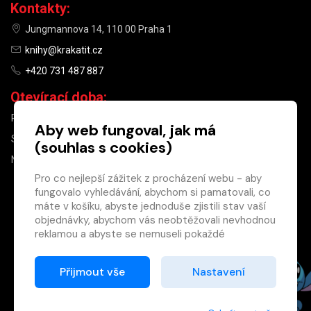
Kontakty:
Jungmannova 14, 110 00 Praha 1
knihy@krakatit.cz
+420 731 487 887
Otevírací doba:
PO–PÁ
9:30–18:30
Aby web fungoval, jak má
SO
10:00–13:00
(souhlas s cookies)
NE
ZAVŘENO
Pro co nejlepší zážitek z procházení webu - aby
fungovalo vyhledávání, abychom si pamatovali, co
×
máte v košíku, abyste jednoduše zjistili stav vaší
objednávky, abychom vás neobtěžovali nevhodnou
Máte u nás již
reklamou a abyste se nemuseli pokaždé
registrovaný
přihlašovat.
účet?
Proto od vás potřebujeme souhlas se
Přijmout vše
Nastavení
Registrací získáte slevu
zpracováním souborů cookies
, tj. malých souborů,
na zboží ve výši 15 %
které se dočasně ukládají ve vašem prohlížeči.
a další výhody.