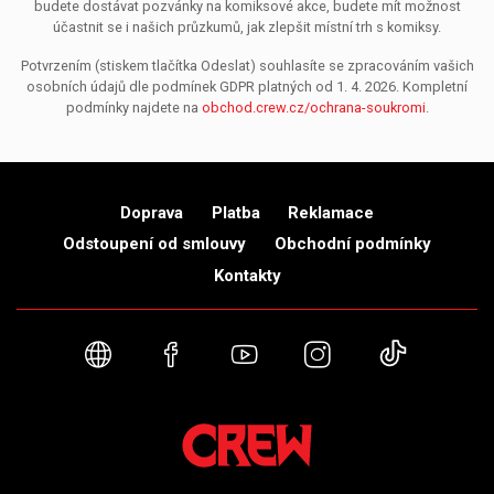
budete dostávat pozvánky na komiksové akce, budete mít možnost
účastnit se i našich průzkumů, jak zlepšit místní trh s komiksy.
Potvrzením (stiskem tlačítka Odeslat) souhlasíte se zpracováním vašich
osobních údajů dle podmínek GDPR platných od 1. 4. 2026. Kompletní
podmínky najdete na
obchod.crew.cz/ochrana-soukromi
.
Doprava
Platba
Reklamace
Odstoupení od smlouvy
Obchodní podmínky
Kontakty
Webové stránky
Facebook
YouTube
Instagram
TikTok