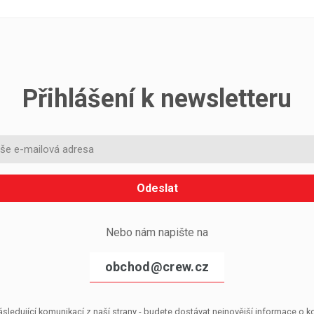
Přihlášení k newsletteru
Odeslat
Nebo nám napište na
obchod@crew.cz
sledující komunikací z naší strany - budete dostávat nejnovější informace o