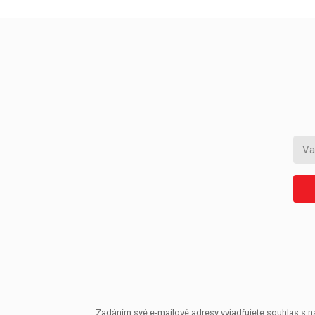
Zadáním své e-mailové adresy vyjadřujete souhlas s ná