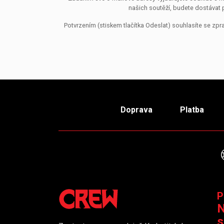
našich soutěží, budete dostávat 
Potvrzením (stiskem tlačítka Odeslat) souhlasíte se z
Doprava
Platba
P
N
s