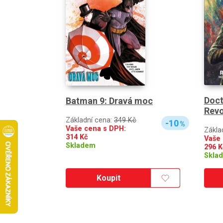
Doct
Batman 9: Dravá moc
Revo
Základní cena:
349 Kč
-10
%
Vaše cena s DPH:
Zákla
314
Kč
Vaše 
Skladem
296
K
Skla
Koupit