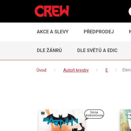
AKCE A SLEVY
PŘEDPRODEJ
DLE ŽÁNRŮ
DLE SVĚTŮ A EDIC
Úvod
Autoři kresby
E
Ele
Série
dokončena