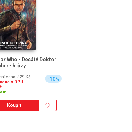
or Who - Desátý Doktor:
luce hrůzy
dní cena:
329 Kč
-10
%
cena s DPH:
č
dem
Koupit