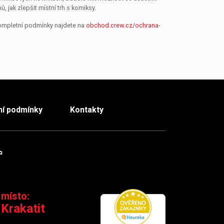
jak zlepšit místní trh s komiksy.
Kompletní podmínky najdete na
obchod.crew.cz/ochrana-
í podmínky
Kontakty
m
TikTok
 místo:
 Krakatit