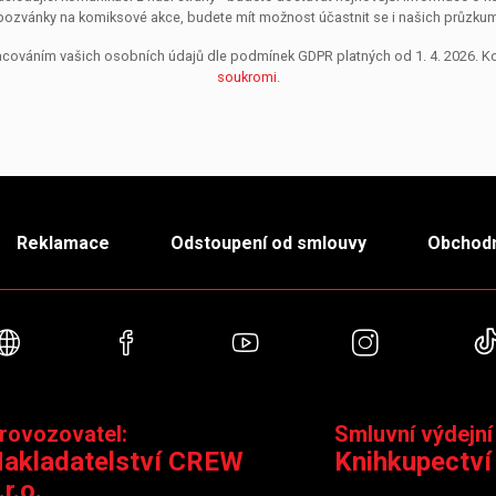
pozvánky na komiksové akce, budete mít možnost účastnit se i našich průzkumů, 
pracováním vašich osobních údajů dle podmínek GDPR platných od 1. 4. 2026. 
soukromi
.
Reklamace
Odstoupení od smlouvy
Obchodn
Webové stránky
Facebook
YouTube
Instagra
rovozovatel:
Smluvní výdejní
akladatelství CREW
Knihkupectví
.r.o.