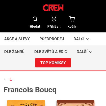
Hledat
Přihlásit
Košík
AKCE A SLEVY
PŘEDPRODEJ
DALŠÍ
DLE ŽÁNRŮ
DLE SVĚTŮ A EDIC
DALŠÍ
TOP KOMIKSY
F
Francois Boucq