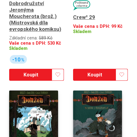
Dobrodružství
Poštovné
zdarma
Jeronýma
Moucherota (brož.)
Crew² 29
(Mistrovská díla
Vaše cena s DPH:
99
Kč
evropského komiksu)
Skladem
Základní cena:
589 Kč
Vaše cena s DPH:
530
Kč
Skladem
-10
%
Koupit
Koupit