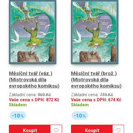
Měsíční tvář (váz.)
Měsíční tvář (brož.)
(Mistrovská díla
(Mistrovská díla
evropského komiksu)
evropského komiksu)
Základní cena:
969 Kč
Základní cena:
749 Kč
Vaše cena s DPH:
872
Kč
Vaše cena s DPH:
674
Kč
Skladem
Skladem
-10
-10
%
%
Koupit
Koupit