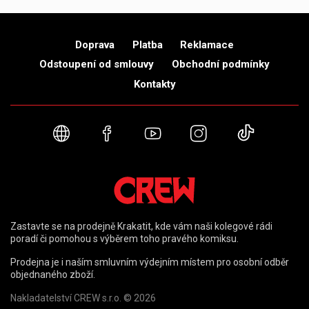
Doprava
Platba
Reklamace
Odstoupení od smlouvy
Obchodní podmínky
Kontakty
Webové stránky
Facebook
YouTube
Instagram
TikTok
Zastavte se na prodejně Krakatit, kde vám naši kolegové rádi
poradí či pomohou s výběrem toho pravého komiksu.
Prodejna je i naším smluvním výdejním místem pro osobní odběr
objednaného zboží.
Nakladatelství CREW s.r.o. © 2026