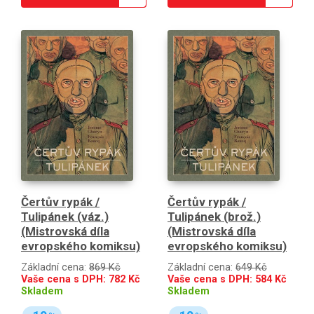
Čertův rypák /
Čertův rypák /
Tulipánek (váz.)
Tulipánek (brož.)
(Mistrovská díla
(Mistrovská díla
evropského komiksu)
evropského komiksu)
Základní cena:
869 Kč
Základní cena:
649 Kč
Vaše cena s DPH:
782
Kč
Vaše cena s DPH:
584
Kč
Skladem
Skladem