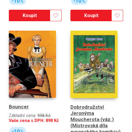
-10
-10
%
%
Koupit
Koupit
Bouncer
Dobrodružství
Jeronýma
Základní cena:
998 Kč
Moucherota (váz.)
Vaše cena s DPH:
898
Kč
(Mistrovská díla
-10
evropského komiksu)
%