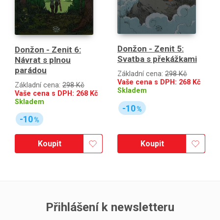
Donžon - Zenit 5:
Donžon - Zenit 6:
Svatba s překážkami
Návrat s plnou
parádou
Základní cena:
298 Kč
Vaše cena s DPH:
268
Kč
Základní cena:
298 Kč
Skladem
Vaše cena s DPH:
268
Kč
Skladem
-10
%
-10
%
Koupit
Koupit
Přihlášení k newsletteru