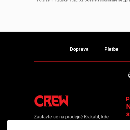
Potvrzením (stiskem tlačítka Odeslat) souhlasíte se z
Doprava
Platba
P
N
s
Zastavte se na prodejně Krakatit, kde
vám naši kolegové rádi poradí či
K