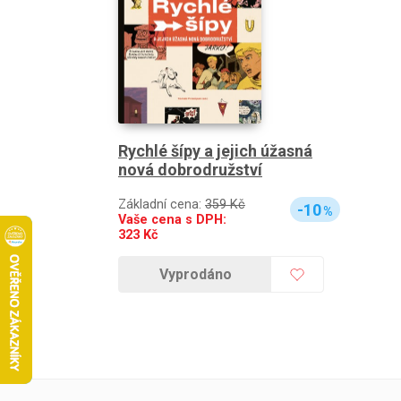
Rychlé šípy a jejich úžasná
nová dobrodružství
Základní cena:
359 Kč
-10
%
Vaše cena s DPH:
323
Kč
Vyprodáno