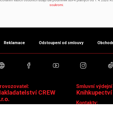
pracováním vašich osobních údajů dle podmínek GDPR platných od 1. 4. 2026. 
soukromi
.
Reklamace
Odstoupení od smlouvy
Obchodn
Webové stránky
Facebook
YouTube
Instagra
rovozovatel:
Smluvní výdejní
akladatelství CREW
Knihkupectví
.r.o.
Kontakty:
ontakty:
Jungmannova 14,