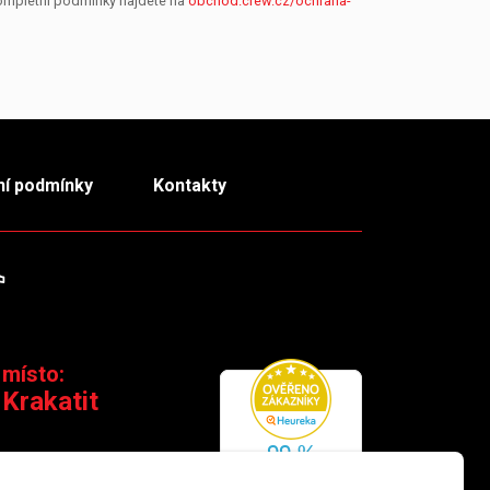
Kompletní podmínky najdete na
obchod.crew.cz/ochrana-
í podmínky
Kontakty
m
TikTok
 místo:
 Krakatit
 110 00 Praha 1