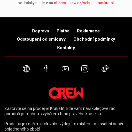
podmínky najdete na
obchod.crew.cz/ochrana-soukromi
.
Doprava
Platba
Reklamace
Odstoupení od smlouvy
Obchodní podmínky
Kontakty
Webové stránky
Facebook
YouTube
Instagram
TikTok
Zastavte se na prodejně Krakatit, kde vám naši kolegové rádi
poradí či pomohou s výběrem toho pravého komiksu.
Prodejna je i naším smluvním výdejním místem pro osobní odběr
objednaného zboží.