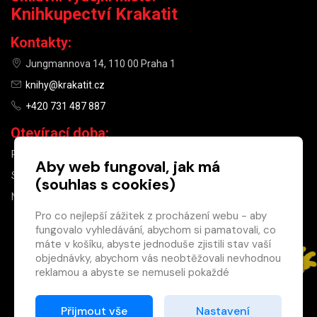
Knihkupectví Krakatit
Kontakty:
Jungmannova 14, 110 00 Praha 1
knihy@krakatit.cz
+420 731 487 887
Otevírací doba:
PO–PÁ
9:30–18:30
Aby web fungoval, jak má
SO
10:00–13:00
(souhlas s cookies)
NE
ZAVŘENO
Pro co nejlepší zážitek z procházení webu - aby
fungovalo vyhledávání, abychom si pamatovali, co
×
máte v košíku, abyste jednoduše zjistili stav vaší
objednávky, abychom vás neobtěžovali nevhodnou
Máte u nás již
reklamou a abyste se nemuseli pokaždé
registrovaný
přihlašovat.
účet?
Proto od vás potřebujeme souhlas se
Přijmout vše
Nastavení
Registrací získáte slevu