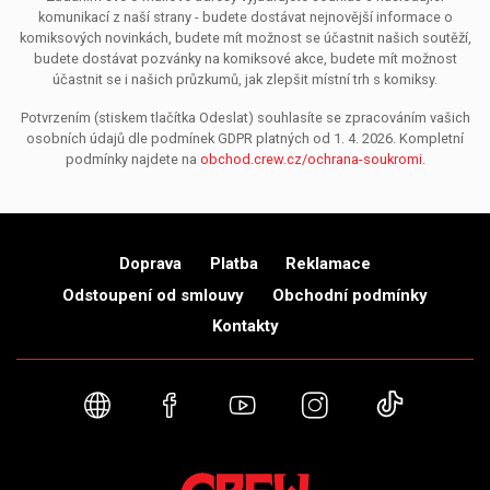
komunikací z naší strany - budete dostávat nejnovější informace o
komiksových novinkách, budete mít možnost se účastnit našich soutěží,
budete dostávat pozvánky na komiksové akce, budete mít možnost
účastnit se i našich průzkumů, jak zlepšit místní trh s komiksy.
Potvrzením (stiskem tlačítka Odeslat) souhlasíte se zpracováním vašich
osobních údajů dle podmínek GDPR platných od 1. 4. 2026. Kompletní
podmínky najdete na
obchod.crew.cz/ochrana-soukromi
.
Doprava
Platba
Reklamace
Odstoupení od smlouvy
Obchodní podmínky
Kontakty
Webové stránky
Facebook
YouTube
Instagram
TikTok