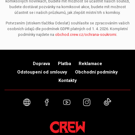
komiksových novinkách, budete mít možnost se účastnit našich soutěží,
budete dostávat pozvánky na komiksové akce, budete mít možnost
účastnit se i našich průzkumů, jak zlepšit místní trh s komiksy.
Potvrzením (stiskem tlačítka Odeslat) souhlasíte se zpracováním vašich
osobních údajů dle podmínek GDPR platných od 1. 4. 2026. Kompletní
podmínky najdete na
obchod.crew.cz/ochrana-soukromi
.
Doprava
Platba
Reklamace
Odstoupení od smlouvy
Obchodní podmínky
Kontakty
Webové stránky
Facebook
YouTube
Instagram
TikTok