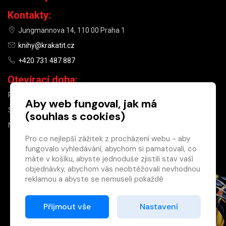
Kontakty:
Jungmannova 14, 110 00 Praha 1
knihy@krakatit.cz
+420 731 487 887
Otevírací doba:
PO–PÁ
9:30–18:30
Aby web fungoval, jak má
SO
10:00–13:00
(souhlas s cookies)
NE
ZAVŘENO
Pro co nejlepší zážitek z procházení webu - aby
fungovalo vyhledávání, abychom si pamatovali, co
×
máte v košíku, abyste jednoduše zjistili stav vaší
objednávky, abychom vás neobtěžovali nevhodnou
Máte u nás již
reklamou a abyste se nemuseli pokaždé
registrovaný
přihlašovat.
účet?
Proto od vás potřebujeme souhlas se
Přijmout vše
Nastavení
Registrací získáte slevu
zpracováním souborů cookies
, tj. malých souborů,
na zboží ve výši 15 %
které se dočasně ukládají ve vašem prohlížeči.
a další výhody.