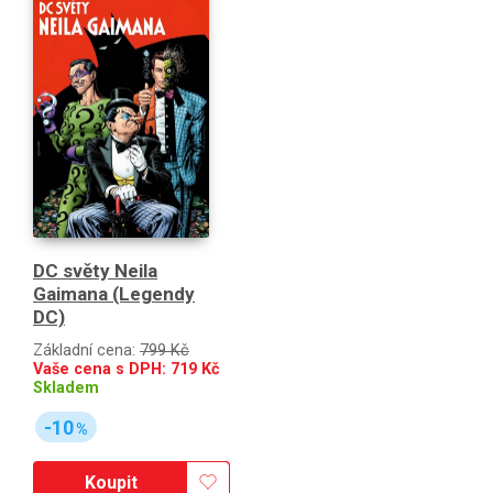
DC světy Neila
Gaimana (Legendy
DC)
Základní cena:
799 Kč
Vaše cena s DPH:
719
Kč
Skladem
-10
%
Koupit