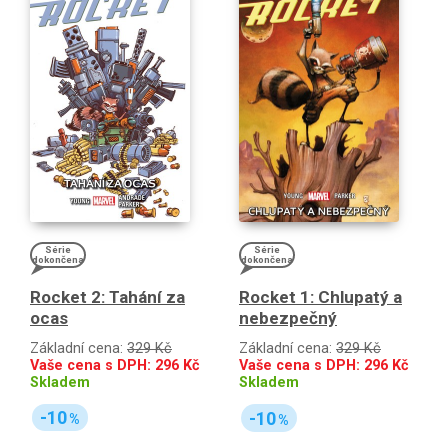
Série
Série
dokončena
dokončena
Rocket 2: Tahání za
Rocket 1: Chlupatý a
ocas
nebezpečný
Základní cena:
329 Kč
Základní cena:
329 Kč
Vaše cena s DPH:
296
Kč
Vaše cena s DPH:
296
Kč
Skladem
Skladem
-10
-10
%
%