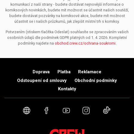
komunikací z naší strany - budete dostávat nejnovější informace o
komiksových novinkách, budete mít možnost se účastnit našich soutěží,
budete dostávat pozvánky na komiksové akce, budete mít možnost
účastnit se i našich průzkumů, jak zlepšit místní trh s komiksy.
Potvrzením (stiskem tlačítka Odeslat) souhlasíte se zpracováním vašich
osobních údajů dle podmínek GDPR platných od 1. 4. 2026. Kompletní
podmínky najdete na
obchod.crew.cz/ochrana-soukromi
.
Doprava
Platba
Reklamace
Odstoupení od smlouvy
Obchodní podmínky
Kontakty
Webové stránky
Facebook
YouTube
Instagram
TikTok