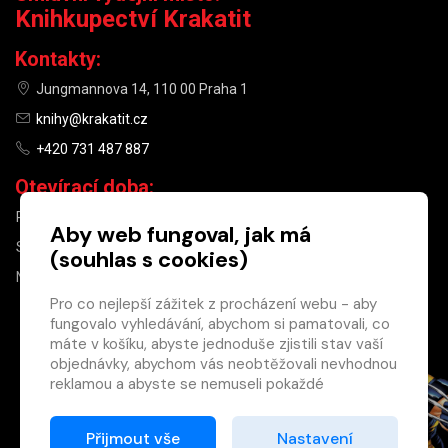
Knihkupectví Krakatit
Kontakty:
Jungmannova 14, 110 00 Praha 1
knihy@krakatit.cz
+420 731 487 887
Otevírací doba:
PO–PÁ
9:30–18:30
Aby web fungoval, jak má
SO
10:00–13:00
(souhlas s cookies)
NE
ZAVŘENO
Pro co nejlepší zážitek z procházení webu - aby
fungovalo vyhledávání, abychom si pamatovali, co
×
máte v košíku, abyste jednoduše zjistili stav vaší
objednávky, abychom vás neobtěžovali nevhodnou
Máte u nás již
reklamou a abyste se nemuseli pokaždé
registrovaný
přihlašovat.
účet?
Proto od vás potřebujeme souhlas se
Přijmout vše
Nastavení
Registrací získáte slevu