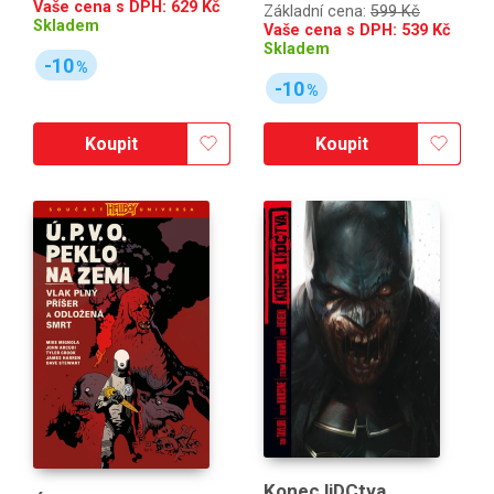
Vaše cena s DPH:
629
Kč
Základní cena:
599 Kč
Skladem
Vaše cena s DPH:
539
Kč
Skladem
-10
%
-10
%
Koupit
Koupit
Konec liDCtva