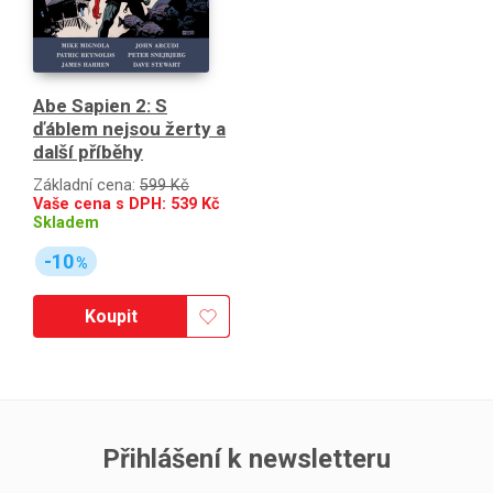
Abe Sapien 2: S
ďáblem nejsou žerty a
další příběhy
Základní cena:
599 Kč
Vaše cena s DPH:
539
Kč
Skladem
-10
%
Koupit
Přihlášení k newsletteru