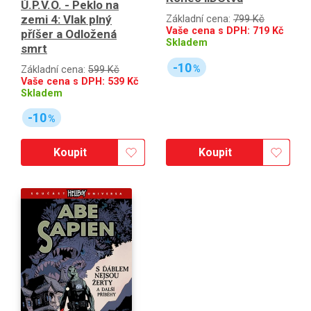
Ú.P.V.O. - Peklo na
zemi 4: Vlak plný
Základní cena:
799 Kč
Vaše cena s DPH:
719
Kč
příšer a Odložená
Skladem
smrt
-10
%
Základní cena:
599 Kč
Vaše cena s DPH:
539
Kč
Skladem
-10
%
Koupit
Koupit