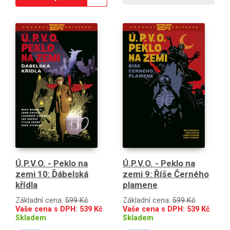
Ú.P.V.O. - Peklo na
Ú.P.V.O. - Peklo na
zemi 10: Ďábelská
zemi 9: Říše Černého
křídla
plamene
Základní cena:
599 Kč
Základní cena:
599 Kč
Vaše cena s DPH:
539
Kč
Vaše cena s DPH:
539
Kč
Skladem
Skladem