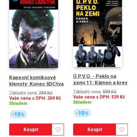
Ú.P.V.O. - Peklo na
Kapesní komiksové
zemi 11: Kámen a krev
klenoty: Konec liDCtva
Základní cena:
599 Kč
Základní cena:
299 Kč
Vaše cena s DPH:
539
Kč
Vaše cena s DPH:
269
Kč
Skladem
Skladem
-10
-10
%
%
Koupit
Koupit