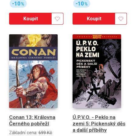
-10
-10
%
%
Koupit
Koupit
Conan 13: Královna
Ú.P.V.O. - Peklo na
Černého pobřeží
zemi 5: Pickenský děs
a další příběhy
Základní cena:
699 Kč