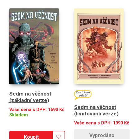
Sedm na věčnost
Zasíláme
zvlášť
(základní verze)
Sedm na věčnost
Vaše cena s DPH:
1590
Kč
(limitovaná verze)
Skladem
Vaše cena s DPH:
1990
Kč
Vyprodáno
Koupit