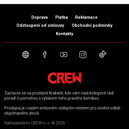
Doprava
Platba
Reklamace
Odstoupení od smlouvy
Obchodní podmínky
Kontakty
Webové stránky
Facebook
YouTube
Instagram
TikTok
Zastavte se na prodejně Krakatit, kde vám naši kolegové rádi
poradí či pomohou s výběrem toho pravého komiksu.
Prodejna je i naším smluvním výdejním místem pro osobní odběr
objednaného zboží.
Nakladatelství CREW s.r.o. © 2026