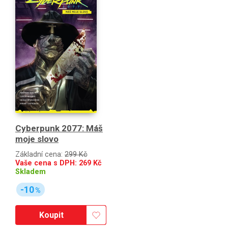
Cyberpunk 2077: Máš
moje slovo
Základní cena:
299 Kč
Vaše cena s DPH:
269
Kč
Skladem
-10
%
Koupit