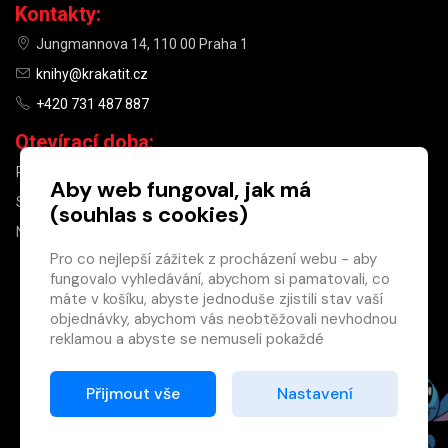
Kontakty:
Jungmannova 14, 110 00 Praha 1
knihy@krakatit.cz
+420 731 487 887
Otevírací doba:
PO–PÁ
9:30–18:30
Aby web fungoval, jak má
SO
10:00–13:00
(souhlas s cookies)
NE
ZAVŘENO
Pro co nejlepší zážitek z procházení webu - aby
fungovalo vyhledávání, abychom si pamatovali, co
×
máte v košíku, abyste jednoduše zjistili stav vaší
objednávky, abychom vás neobtěžovali nevhodnou
Máte u nás již
reklamou a abyste se nemuseli pokaždé
registrovaný
přihlašovat.
účet?
Proto od vás potřebujeme souhlas se
Přijmout vše
Nastavení
Registrací získáte slevu
zpracováním souborů cookies
, tj. malých souborů,
na zboží ve výši 15 %
které se dočasně ukládají ve vašem prohlížeči.
a další výhody.