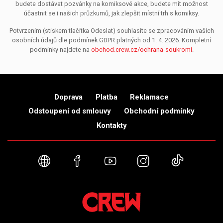
budete dostávat pozvánky na komiksové akce, budete mít možnost
účastnit se i našich průzkumů, jak zlepšit místní trh s komiksy.
Potvrzením (stiskem tlačítka Odeslat) souhlasíte se zpracováním vašich
osobních údajů dle podmínek GDPR platných od 1. 4. 2026. Kompletní
podmínky najdete na
obchod.crew.cz/ochrana-soukromi
.
Doprava
Platba
Reklamace
Odstoupení od smlouvy
Obchodní podmínky
Kontakty
Webové stránky
Facebook
YouTube
Instagram
TikTok