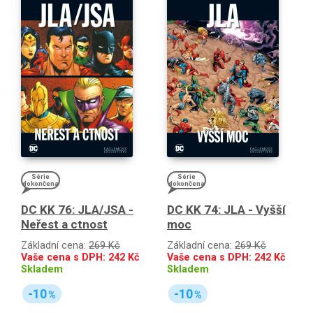
Série
Série
dokončena
dokončena
DC KK 76: JLA/JSA -
DC KK 74: JLA - Vyšší
Neřest a ctnost
moc
Základní cena:
269 Kč
Základní cena:
269 Kč
Vaše cena s DPH:
242
Kč
Vaše cena s DPH:
242
Kč
Skladem
Skladem
-10
-10
%
%