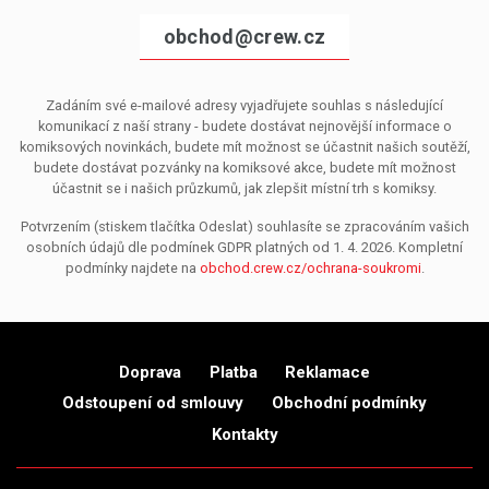
obchod@crew.cz
Zadáním své e-mailové adresy vyjadřujete souhlas s následující
komunikací z naší strany - budete dostávat nejnovější informace o
komiksových novinkách, budete mít možnost se účastnit našich soutěží,
budete dostávat pozvánky na komiksové akce, budete mít možnost
účastnit se i našich průzkumů, jak zlepšit místní trh s komiksy.
Potvrzením (stiskem tlačítka Odeslat) souhlasíte se zpracováním vašich
osobních údajů dle podmínek GDPR platných od 1. 4. 2026. Kompletní
podmínky najdete na
obchod.crew.cz/ochrana-soukromi
.
Doprava
Platba
Reklamace
Odstoupení od smlouvy
Obchodní podmínky
Kontakty