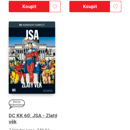
Koupit
Koupit
Série
dokončena
DC KK 60: JSA - Zlatý
věk