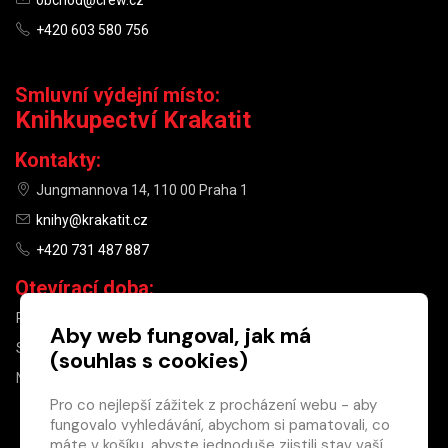
obchod@crew.cz
+420 603 580 756
Smluvní výdejní místo:
Knihkupectví Krakatit
Kontakty:
Jungmannova 14, 110 00 Praha 1
knihy@krakatit.cz
+420 731 487 887
Otevírací doba:
PO–PÁ
9:30–18:30
Aby web fungoval, jak má
SO
10:00–13:00
(souhlas s cookies)
NE
ZAVŘENO
Pro co nejlepší zážitek z procházení webu - aby
fungovalo vyhledávání, abychom si pamatovali, co
×
máte v košíku, abyste jednoduše zjistili stav vaší