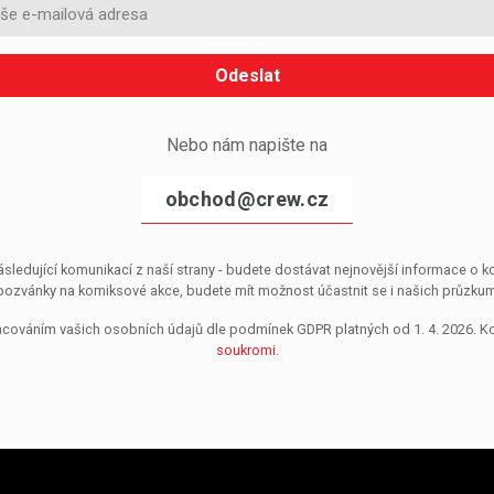
Odeslat
Nebo nám napište na
obchod@crew.cz
sledující komunikací z naší strany - budete dostávat nejnovější informace o
pozvánky na komiksové akce, budete mít možnost účastnit se i našich průzkumů, 
pracováním vašich osobních údajů dle podmínek GDPR platných od 1. 4. 2026. 
soukromi
.