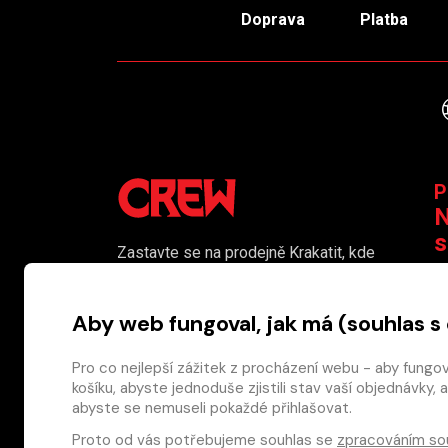
Doprava
Platba
P
N
s
Zastavte se na prodejně Krakatit, kde
vám naši kolegové rádi poradí či
K
pomohou s výběrem toho pravého
Aby web fungoval, jak má (souhlas s
komiksu.
Prodejna je i naším smluvním výdejním
Pro co nejlepší zážitek z procházení webu - aby fungo
košíku, abyste jednoduše zjistili stav vaší objednávk
místem pro osobní odběr objednaného
abyste se nemuseli pokaždé přihlašovat.
zboží.
Proto od vás potřebujeme souhlas se
zpracováním so