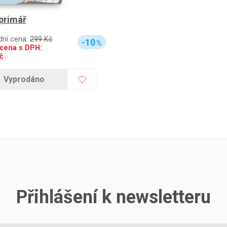
primář
dní cena:
299 Kč
-10
%
cena s DPH:
č
Vyprodáno
Přihlášení k newsletteru