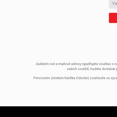
Zadáním své e-mailové adresy vyjadřujete souhlas s ná
našich soutěží, budete dostávat 
Potvrzením (stiskem tlačítka Odeslat) souhlasíte se z