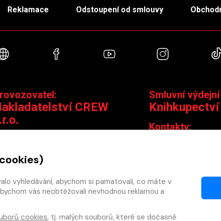
Reklamace
Odstoupení od smlouvy
Obchodn
Webové stránky
Facebook
YouTube
Instagra
rovozovatel:
Smluvní výdejní
akladatelství CREW
Knihkupectví
.r.o.
Kontakty:
ontakty:
Jungmannova 14,
Čáslavská 15/1793, 130 00 Praha 3
knihy@krakatit.cz
 cookies)
obchod@crew.cz
+420 731 487 88
+420 603 580 756
valo vyhledávání, abychom si pamatovali, co máte v
Otevírací doba:
y, abychom vás neobtěžovali nevhodnou reklamou a
PO–PÁ
9:30–18:30
SO
10:00–13:0
uborů cookies
, tj. malých souborů, které se dočasně