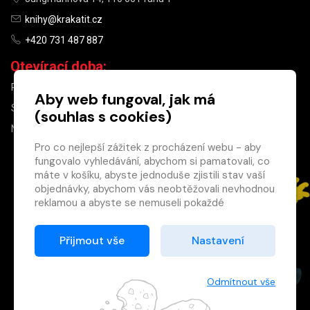
knihy@krakatit.cz
+420 731 487 887
Otevírací doba:
PO–PÁ
9:30–18:30
Aby web fungoval, jak má
SO
10:00–13:00
(souhlas s cookies)
NE
ZAVŘENO
Pro co nejlepší zážitek z procházení webu - aby
fungovalo vyhledávání, abychom si pamatovali, co
×
máte v košíku, abyste jednoduše zjistili stav vaší
objednávky, abychom vás neobtěžovali nevhodnou
Máte u nás již
reklamou a abyste se nemuseli pokaždé
registrovaný
přihlašovat.
účet?
Proto od vás potřebujeme souhlas se
Přijmout vše
Nastavení
Registrací získáte slevu
zpracováním souborů cookies
, tj. malých souborů,
na zboží ve výši 15 %
které se dočasně ukládají ve vašem prohlížeči.
a další výhody.
Děkujeme, že nám ho dáte a pomůžete nám tak
Odmítnout vše
Zásady cookies
web zlepšovat.
Registrovat