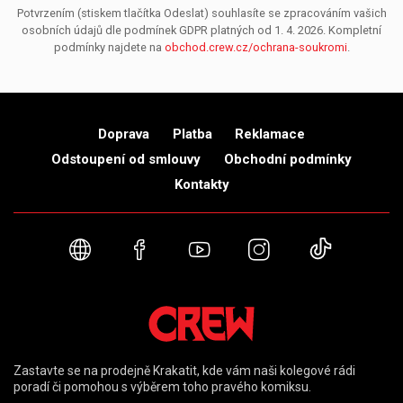
Potvrzením (stiskem tlačítka Odeslat) souhlasíte se zpracováním vašich
osobních údajů dle podmínek GDPR platných od 1. 4. 2026. Kompletní
podmínky najdete na
obchod.crew.cz/ochrana-soukromi
.
Doprava
Platba
Reklamace
Odstoupení od smlouvy
Obchodní podmínky
Kontakty
Webové stránky
Facebook
YouTube
Instagram
TikTok
Zastavte se na prodejně Krakatit, kde vám naši kolegové rádi
poradí či pomohou s výběrem toho pravého komiksu.