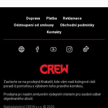
Doprava
Platba
Reklamace
Odstoupení od smlouvy
Obchodní podmínky
Kontakty
Webové stránky
Facebook
YouTube
Instagram
TikTok
Zastavte se na prodejně Krakatit, kde vám naši kolegové rádi
poradí či pomohou s výběrem toho pravého komiksu.
Prodejna je i naším smluvním výdejním místem pro osobní odběr
objednaného zboží.
Nakladatelství CREW s.r.o. © 2026