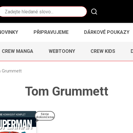
Vyhledávání
NOVINKY
PŘIPRAVUJEME
DÁRKOVÉ POUKAZY
CREW MANGA
WEBTOONY
CREW KIDS
 Grummett
Tom Grummett
Série
dokončena