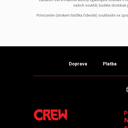
našich soutěží, budete dostávat 
Potvrzením (stiskem tlačítka Odeslat) souhlasíte se z
Doprava
Platba
P
N
s