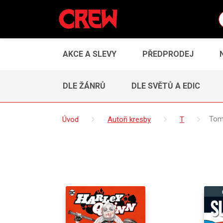
AKCE A SLEVY
PŘEDPRODEJ
DLE ŽÁNRŮ
DLE SVĚTŮ A EDIC
Úvod
Autoři kresby
T
Tom