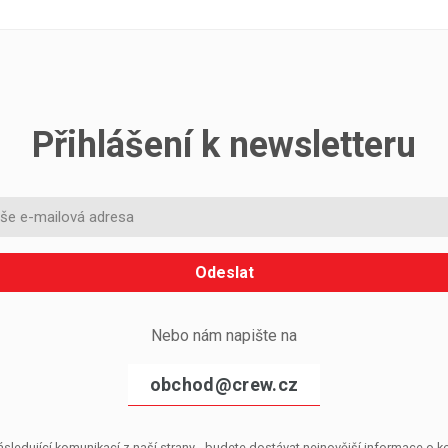
Přihlášení k newsletteru
Odeslat
Nebo nám napište na
obchod@crew.cz
sledující komunikací z naší strany - budete dostávat nejnovější informace o