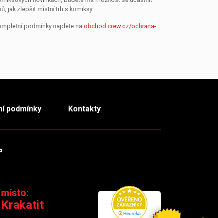
jak zlepšit místní trh s komiksy.
Kompletní podmínky najdete na
obchod.crew.cz/ochrana-
í podmínky
Kontakty
m
TikTok
 místo:
 Krakatit