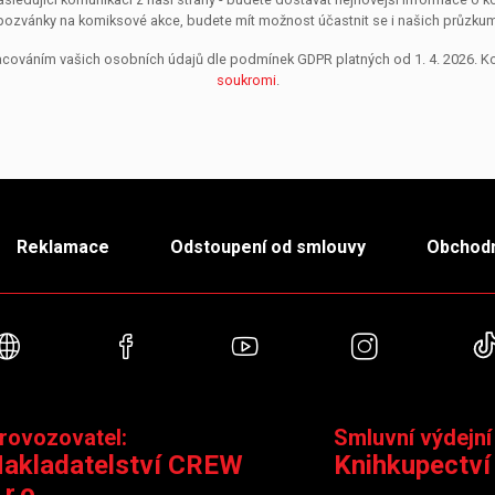
pozvánky na komiksové akce, budete mít možnost účastnit se i našich průzkumů, 
pracováním vašich osobních údajů dle podmínek GDPR platných od 1. 4. 2026. 
soukromi
.
Reklamace
Odstoupení od smlouvy
Obchodn
Webové stránky
Facebook
YouTube
Instagra
rovozovatel:
Smluvní výdejní
akladatelství CREW
Knihkupectví
.r.o.