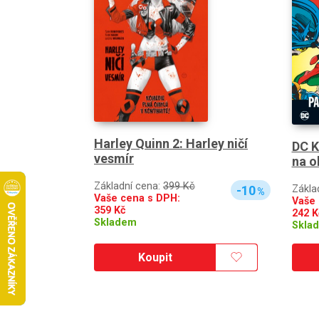
Harley Quinn 2: Harley ničí
DC K
vesmír
na o
Základní cena:
399 Kč
Zákla
-10
%
Vaše cena s DPH:
Vaše 
359
Kč
242
K
Skladem
Skla
Koupit