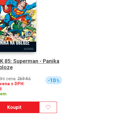
K 85: Superman - Panika
bloze
dní cena:
269 Kč
-10
%
cena s DPH:
č
dem
Koupit