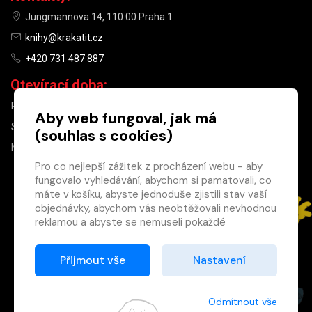
Jungmannova 14, 110 00 Praha 1
knihy@krakatit.cz
+420 731 487 887
Otevírací doba:
PO–PÁ
9:30–18:30
Aby web fungoval, jak má
SO
10:00–13:00
(souhlas s cookies)
NE
ZAVŘENO
Pro co nejlepší zážitek z procházení webu - aby
fungovalo vyhledávání, abychom si pamatovali, co
×
máte v košíku, abyste jednoduše zjistili stav vaší
objednávky, abychom vás neobtěžovali nevhodnou
Máte u nás již
reklamou a abyste se nemuseli pokaždé
registrovaný
přihlašovat.
účet?
Proto od vás potřebujeme souhlas se
Přijmout vše
Nastavení
Registrací získáte slevu
zpracováním souborů cookies
, tj. malých souborů,
na zboží ve výši 15 %
které se dočasně ukládají ve vašem prohlížeči.
a další výhody.
Děkujeme, že nám ho dáte a pomůžete nám tak
Odmítnout vše