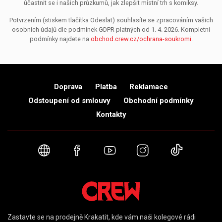
účastnit se i našich průzkumů, jak zlepšit místní trh s komiksy.
Potvrzením (stiskem tlačítka Odeslat) souhlasíte se zpracováním vašich
osobních údajů dle podmínek GDPR platných od 1. 4. 2026. Kompletní
podmínky najdete na
obchod.crew.cz/ochrana-soukromi
.
Doprava
Platba
Reklamace
Odstoupení od smlouvy
Obchodní podmínky
Kontakty
Webové stránky
Facebook
YouTube
Instagram
TikTok
Zastavte se na prodejně Krakatit, kde vám naši kolegové rádi