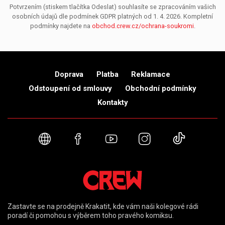
Potvrzením (stiskem tlačítka Odeslat) souhlasíte se zpracováním vašich
osobních údajů dle podmínek GDPR platných od 1. 4. 2026. Kompletní
podmínky najdete na
obchod.crew.cz/ochrana-soukromi
.
Doprava
Platba
Reklamace
Odstoupení od smlouvy
Obchodní podmínky
Kontakty
Webové stránky
Facebook
YouTube
Instagram
TikTok
Zastavte se na prodejně Krakatit, kde vám naši kolegové rádi
poradí či pomohou s výběrem toho pravého komiksu.