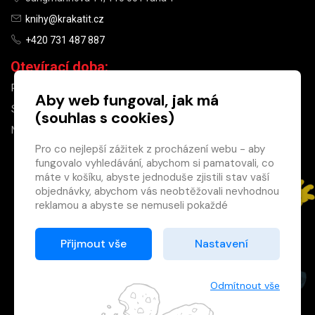
knihy@krakatit.cz
+420 731 487 887
Otevírací doba:
PO–PÁ
9:30–18:30
Aby web fungoval, jak má
SO
10:00–13:00
(souhlas s cookies)
NE
ZAVŘENO
Pro co nejlepší zážitek z procházení webu - aby
fungovalo vyhledávání, abychom si pamatovali, co
×
máte v košíku, abyste jednoduše zjistili stav vaší
objednávky, abychom vás neobtěžovali nevhodnou
Máte u nás již
reklamou a abyste se nemuseli pokaždé
registrovaný
přihlašovat.
účet?
Proto od vás potřebujeme souhlas se
Přijmout vše
Nastavení
Registrací získáte slevu
zpracováním souborů cookies
, tj. malých souborů,
na zboží ve výši 15 %
které se dočasně ukládají ve vašem prohlížeči.
a další výhody.
Děkujeme, že nám ho dáte a pomůžete nám tak
Odmítnout vše
Zásady cookies
web zlepšovat.
Registrovat