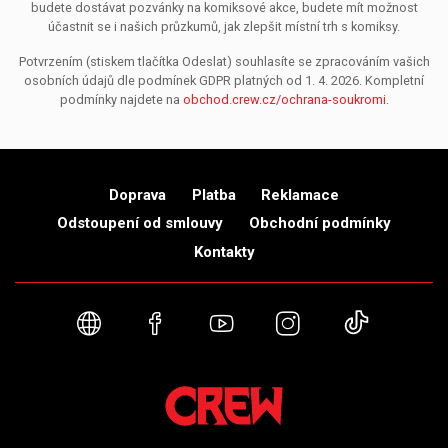
budete dostávat pozvánky na komiksové akce, budete mít možnost
účastnit se i našich průzkumů, jak zlepšit místní trh s komiksy.
Potvrzením (stiskem tlačítka Odeslat) souhlasíte se zpracováním vašich
osobních údajů dle podmínek GDPR platných od 1. 4. 2026. Kompletní
podmínky najdete na
obchod.crew.cz/ochrana-soukromi
.
Doprava
Platba
Reklamace
Odstoupení od smlouvy
Obchodní podmínky
Kontakty
Webové stránky
Facebook
YouTube
Instagram
TikTok