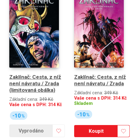
Zaklínač: Cesta, z níž
Zaklínač: Cesta, z níž
není návratu / Zrada
není návratu / Zrada
(limitovaná obálka)
Základní cena:
349 Kč
Vaše cena s DPH:
314
Kč
Základní cena:
349 Kč
Skladem
Vaše cena s DPH:
314
Kč
-10
-10
%
%
Vyprodáno
Koupit