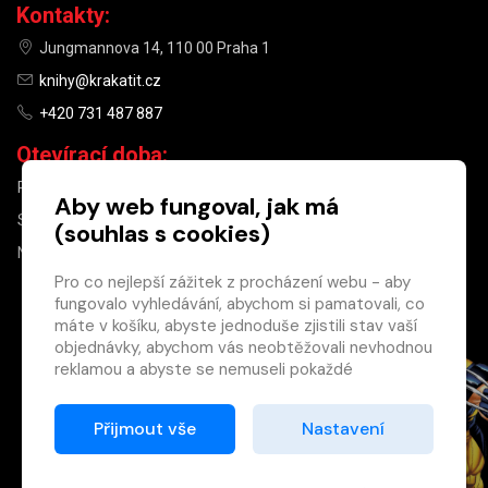
Kontakty:
Jungmannova 14, 110 00 Praha 1
knihy@krakatit.cz
+420 731 487 887
Otevírací doba:
PO–PÁ
9:30–18:30
Aby web fungoval, jak má
SO
10:00–13:00
(souhlas s cookies)
NE
ZAVŘENO
Pro co nejlepší zážitek z procházení webu - aby
fungovalo vyhledávání, abychom si pamatovali, co
×
máte v košíku, abyste jednoduše zjistili stav vaší
objednávky, abychom vás neobtěžovali nevhodnou
Máte u nás již
reklamou a abyste se nemuseli pokaždé
registrovaný
přihlašovat.
účet?
Proto od vás potřebujeme souhlas se
Přijmout vše
Nastavení
Registrací získáte slevu
zpracováním souborů cookies
, tj. malých souborů,
na zboží ve výši 15 %
které se dočasně ukládají ve vašem prohlížeči.
a další výhody.