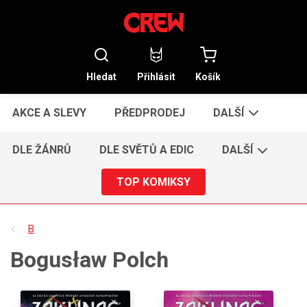
Hledat
Přihlásit
Košík
AKCE A SLEVY
PŘEDPRODEJ
DALŠÍ
DLE ŽÁNRŮ
DLE SVĚTŮ A EDIC
DALŠÍ
TOP KOMIKSY
B
Bogusław Polch