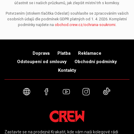
účastnit se i našich průzkumů, jak zlepšit místní trh s komiksy.
Potvrzením (stiskem tlačítka Odeslat) souhlasíte se zpracováním vašich
osobních údajů dle podmínek GDPR platných od 1. 4. 2026. Kompletní
podmínky najdete na
obchod.crew.cz/ochrana-soukromi
.
Doprava
Platba
Reklamace
Odstoupení od smlouvy
Obchodní podmínky
Kontakty
Webové stránky
Facebook
YouTube
Instagram
TikTok
Zastavte se na prodejně Krakatit, kde vám naši kolegové rádi