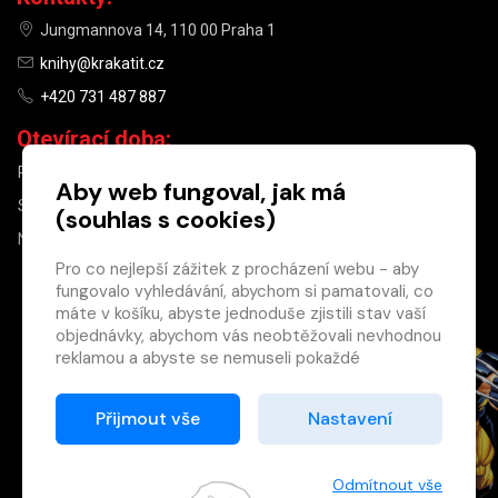
Jungmannova 14, 110 00 Praha 1
knihy@krakatit.cz
+420 731 487 887
Otevírací doba:
PO–PÁ
9:30–18:30
Aby web fungoval, jak má
SO
10:00–13:00
(souhlas s cookies)
NE
ZAVŘENO
Pro co nejlepší zážitek z procházení webu - aby
fungovalo vyhledávání, abychom si pamatovali, co
×
máte v košíku, abyste jednoduše zjistili stav vaší
objednávky, abychom vás neobtěžovali nevhodnou
Máte u nás již
reklamou a abyste se nemuseli pokaždé
registrovaný
přihlašovat.
účet?
Proto od vás potřebujeme souhlas se
Přijmout vše
Nastavení
Registrací získáte slevu
zpracováním souborů cookies
, tj. malých souborů,
na zboží ve výši 15 %
které se dočasně ukládají ve vašem prohlížeči.
a další výhody.
Děkujeme, že nám ho dáte a pomůžete nám tak
Odmítnout vše