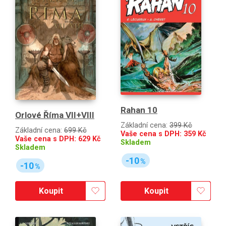
Rahan 10
Orlové Říma VII+VIII
Základní cena:
399 Kč
Základní cena:
699 Kč
Vaše cena s DPH:
359
Kč
Vaše cena s DPH:
629
Kč
Skladem
Skladem
-10
%
-10
%
Koupit
Koupit