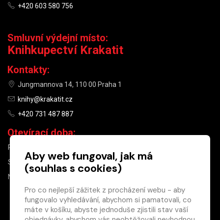
+420 603 580 756
Smluvní výdejní místo:
Knihkupectví Krakatit
Kontakty:
Jungmannova 14, 110 00 Praha 1
knihy@krakatit.cz
+420 731 487 887
Otevírací doba:
PO–PÁ
9:30–18:30
Aby web fungoval, jak má
SO
10:00–13:00
(souhlas s cookies)
NE
ZAVŘENO
Pro co nejlepší zážitek z procházení webu - aby
fungovalo vyhledávání, abychom si pamatovali, co
×
máte v košíku, abyste jednoduše zjistili stav vaší
objednávky, abychom vás neobtěžovali nevhodnou