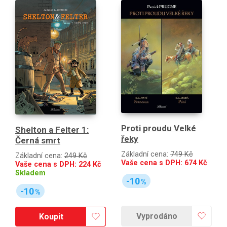
Proti proudu Velké
Shelton a Felter 1:
řeky
Černá smrt
Základní cena:
749 Kč
Základní cena:
249 Kč
Vaše cena s DPH:
674
Kč
Vaše cena s DPH:
224
Kč
Skladem
-10
%
-10
%
Vyprodáno
Koupit