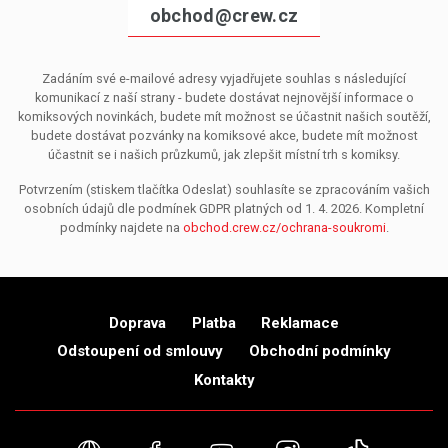
obchod@crew.cz
Zadáním své e-mailové adresy vyjadřujete souhlas s následující
komunikací z naší strany - budete dostávat nejnovější informace o
komiksových novinkách, budete mít možnost se účastnit našich soutěží,
budete dostávat pozvánky na komiksové akce, budete mít možnost
účastnit se i našich průzkumů, jak zlepšit místní trh s komiksy.
Potvrzením (stiskem tlačítka Odeslat) souhlasíte se zpracováním vašich
osobních údajů dle podmínek GDPR platných od 1. 4. 2026. Kompletní
podmínky najdete na
obchod.crew.cz/ochrana-soukromi
.
Doprava
Platba
Reklamace
Odstoupení od smlouvy
Obchodní podmínky
Kontakty