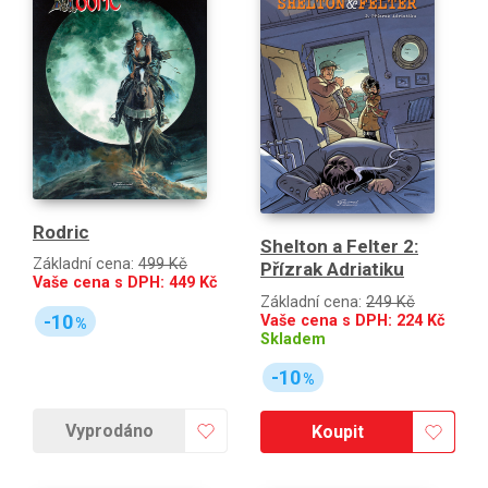
Rodric
Shelton a Felter 2:
Základní cena:
499 Kč
Přízrak Adriatiku
Vaše cena s DPH:
449
Kč
Základní cena:
249 Kč
-10
Vaše cena s DPH:
224
Kč
%
Skladem
-10
%
Vyprodáno
Koupit