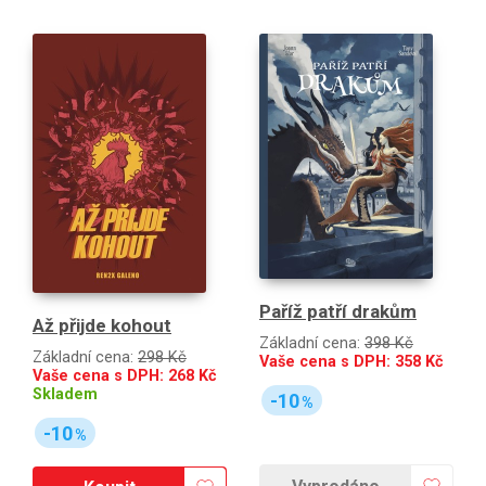
Paříž patří drakům
Až přijde kohout
Základní cena:
398 Kč
Základní cena:
298 Kč
Vaše cena s DPH:
358
Kč
Vaše cena s DPH:
268
Kč
Skladem
-10
%
-10
%