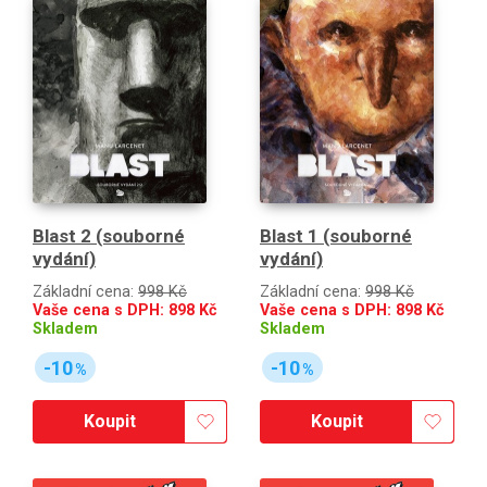
Blast 2 (souborné
Blast 1 (souborné
vydání)
vydání)
Základní cena:
998 Kč
Základní cena:
998 Kč
Vaše cena s DPH:
898
Kč
Vaše cena s DPH:
898
Kč
Skladem
Skladem
-10
-10
%
%
Koupit
Koupit