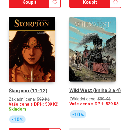
Koupit
Koupit
Wild West (kniha 3 a 4)
Škorpion (11-12)
Základní cena:
599 Kč
Základní cena:
599 Kč
Vaše cena s DPH:
539
Kč
Vaše cena s DPH:
539
Kč
Skladem
-10
%
-10
%