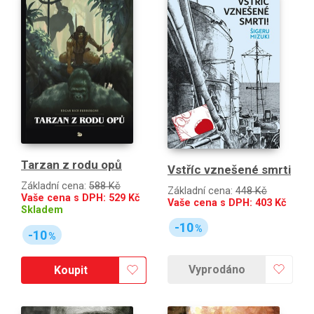
Tarzan z rodu opů
Vstříc vznešené smrti
Základní cena:
588 Kč
Základní cena:
448 Kč
Vaše cena s DPH:
529
Kč
Vaše cena s DPH:
403
Kč
Skladem
-10
%
-10
%
Vyprodáno
Koupit