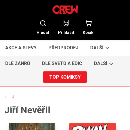
Hledat
Přihlásit
Košík
AKCE A SLEVY
PŘEDPRODEJ
DALŠÍ
DLE ŽÁNRŮ
DLE SVĚTŮ A EDIC
DALŠÍ
TOP KOMIKSY
J
Jiří Nevěřil