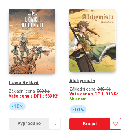
Alchymista
Lovci Relikvií
Základní cena:
348 Kč
Základní cena:
599 Kč
Vaše cena s DPH:
313
Kč
Vaše cena s DPH:
539
Kč
Skladem
-10
%
-10
%
Vyprodáno
Koupit