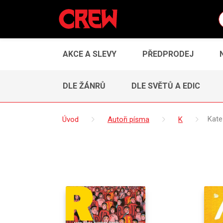
AKCE A SLEVY
PŘEDPRODEJ
DLE ŽÁNRŮ
DLE SVĚTŮ A EDIC
Úvod
Autoři písma
K
Kate