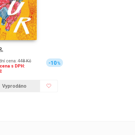
R.
dní cena:
448 Kč
-10
%
cena s DPH:
č
Vyprodáno