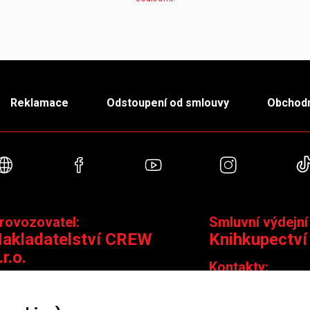
Reklamace
Odstoupení od smlouvy
Obchodn
Webové stránky
Facebook
YouTube
Instagra
rovozovatel:
Smluvní výdejní
akladatelství CREW
Knihkupectví
.r.o.
Kontakty:
ontakty:
Jungmannova 14,
Čáslavská 15/1793, 130 00 Praha 3
knihy@krakatit.cz