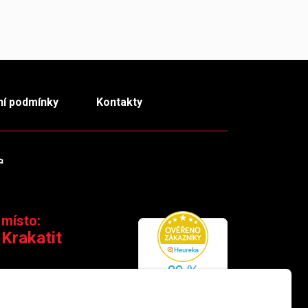
í podmínky
Kontakty
m
TikTok
 místo:
 Krakatit
 110 00 Praha 1
×