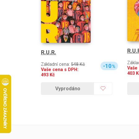
R.U.
R.U.R.
Zákla
Základní cena:
548 Kč
-10
%
Vaše 
Vaše cena s DPH:
403
K
493
Kč
Vyprodáno