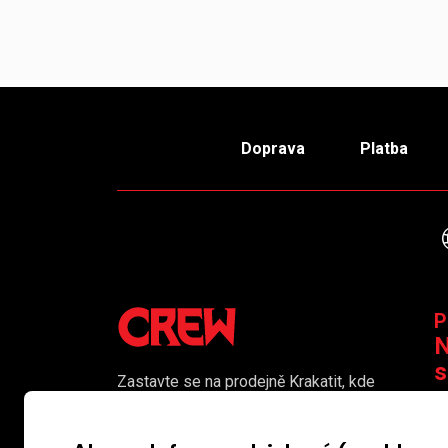
Doprava
Platba
P
N
s
Zastavte se na prodejně Krakatit, kde
vám naši kolegové rádi poradí či
K
pomohou s výběrem toho pravého