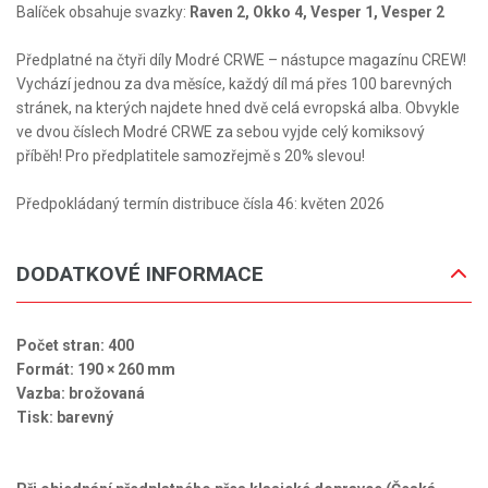
Balíček obsahuje svazky:
Raven 2, Okko 4, Vesper 1, Vesper 2
Předplatné na čtyři díly Modré CRWE – nástupce magazínu CREW!
Vychází jednou za dva měsíce, každý díl má přes 100 barevných
stránek, na kterých najdete hned dvě celá evropská alba. Obvykle
ve dvou číslech Modré CRWE za sebou vyjde celý komiksový
příběh! Pro předplatitele samozřejmě s 20% slevou!
Předpokládaný termín distribuce čísla 46: květen 2026
DODATKOVÉ INFORMACE
Počet stran: 400
Formát: 190 × 260 mm
Vazba: brožovaná
Tisk: barevný