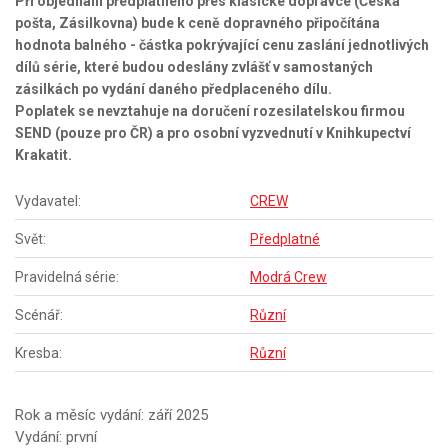
Při objednání předplatného přes klasické dopravce (Česká
pošta, Zásilkovna) bude k ceně dopravného připočítána
hodnota balného - částka pokrývající cenu zaslání jednotlivých
dílů série, které budou odeslány zvlášť v samostaných
zásilkách po vydání daného předplaceného dílu.
Poplatek se nevztahuje na doručení rozesilatelskou firmou
SEND (pouze pro ČR) a pro osobní vyzvednutí v Knihkupectví
Krakatit.
Vydavatel:
CREW
Svět:
Předplatné
Pravidelná série:
Modrá Crew
Scénář:
Různí
Kresba:
Různí
Rok a měsíc vydání: září 2025
Vydání: první