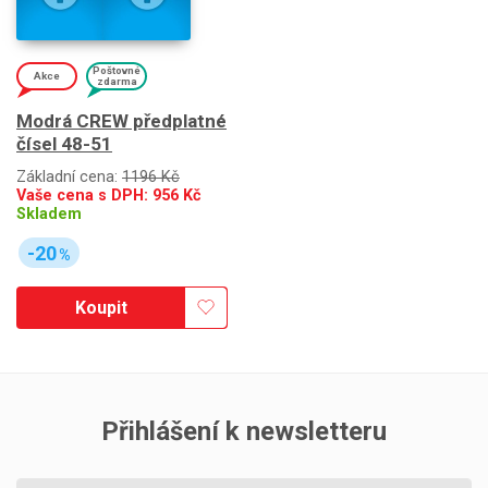
Poštovné
Akce
zdarma
Modrá CREW předplatné
čísel 48-51
Základní cena:
1196 Kč
Vaše cena s DPH:
956
Kč
Skladem
-20
%
Koupit
Přihlášení k newsletteru