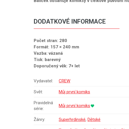
Balíček obsahuje komiksy v celkové původní ho
DODATKOVÉ INFORMACE
Počet stran: 280
Formát: 157 × 240 mm
Vazba: vázaná
Tisk: barevný
Doporučený věk: 7+ let
Vydavatel:
CREW
Svět:
Můj první komiks
Pravidelná
Můj první komiks
série:
Žánry:
Superhrdinské
,
Dětské