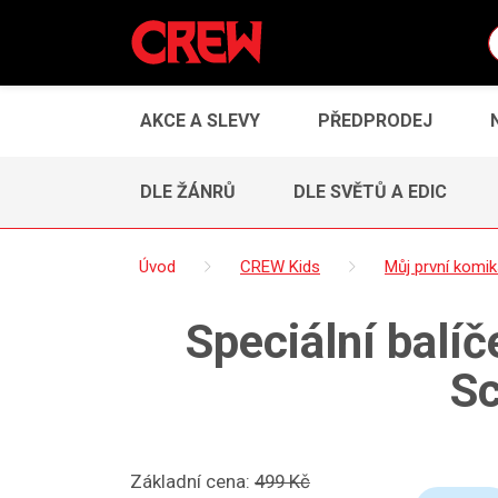
AKCE A SLEVY
PŘEDPRODEJ
DLE ŽÁNRŮ
DLE SVĚTŮ A EDIC
Úvod
CREW Kids
Můj první komi
Speciální balí
Sc
Základní cena:
499 Kč