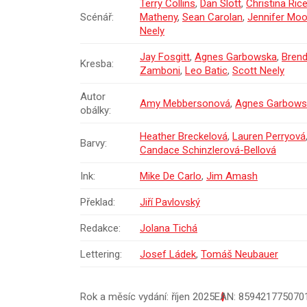
Terry Collins
,
Dan Slott
,
Christina Ric
Scénář:
Matheny
,
Sean Carolan
,
Jennifer Mo
Neely
Jay Fosgitt
,
Agnes Garbowska
,
Brend
Kresba:
Zamboni
,
Leo Batic
,
Scott Neely
Autor
Amy Mebbersonová
,
Agnes Garbows
obálky:
Heather Breckelová
,
Lauren Perryová
Barvy:
Candace Schinzlerová-Bellová
Ink:
Mike De Carlo
,
Jim Amash
Překlad:
Jiří Pavlovský
Redakce:
Jolana Tichá
Lettering:
Josef Ládek
,
Tomáš Neubauer
Rok a měsíc vydání: říjen 2025
EAN: 859421775070