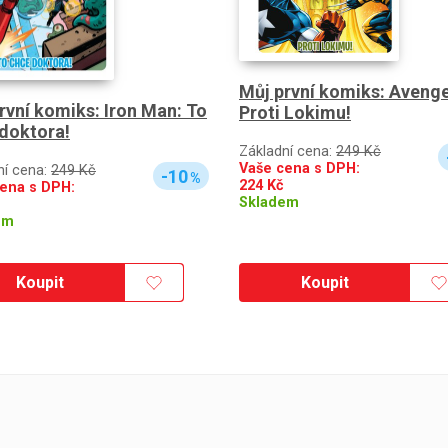
Můj první komiks: Avenge
rvní komiks: Iron Man: To
Proti Lokimu!
doktora!
Základní cena:
249 Kč
Vaše cena s DPH:
ní cena:
249 Kč
-10
%
224
Kč
ena s DPH:
Skladem
em
Koupit
Koupit