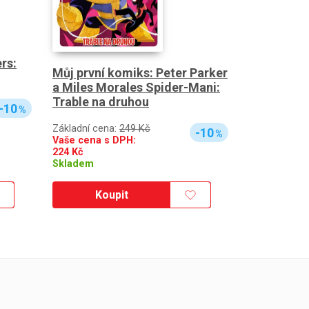
rs:
Můj první komiks: Peter Parker
a Miles Morales Spider-Mani:
Trable na druhou
-10
%
Základní cena:
249 Kč
-10
%
Vaše cena s DPH:
224
Kč
Skladem
Koupit