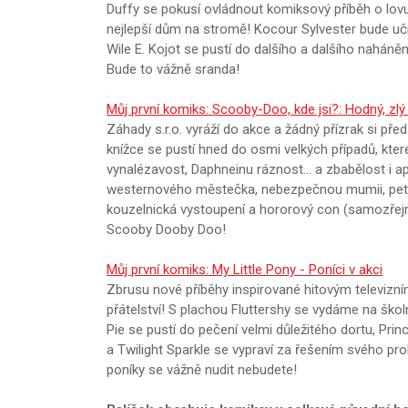
Duffy se pokusí ovládnout komiksový příběh o lov
nejlepší dům na stromě! Kocour Sylvester bude uč
Wile E. Kojot se pustí do dalšího a dalšího naháně
Bude to vážně sranda!
Můj první komiks: Scooby-Doo, kde jsi?: Hodný, zlý 
Záhady s.r.o. vyráží do akce a žádný přízrak si pře
knížce se pustí hned do osmi velkých případů, kter
vynalézavost, Daphneinu ráznost… a zbabělost i a
westernového městečka, nebezpečnou mumii, petard
kouzelnická vystoupení a hororový con (samozřej
Scooby Dooby Doo!
Můj první komiks: My Little Pony - Poníci v akci
Zbrusu nové příběhy inspirované hitovým televizním
přátelství! S plachou Fluttershy se vydáme na škol
Pie se pustí do pečení velmi důležitého dortu, Pri
a Twilight Sparkle se vypraví za řešením svého pr
poníky se vážně nudit nebudete!