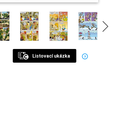
Listovací ukázka
?