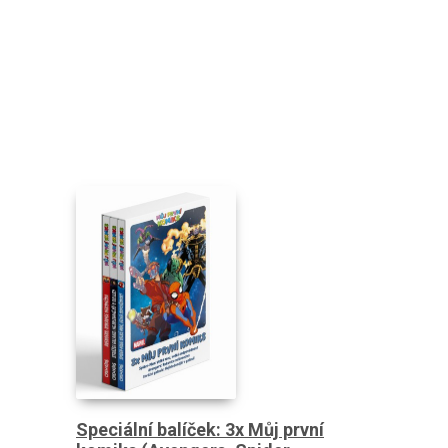
Speciální balíček: 3x Můj první