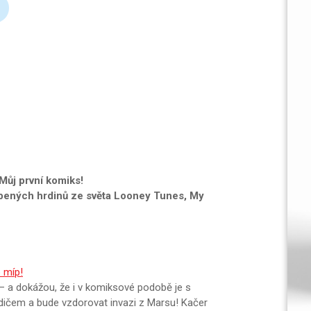
 Můj první komiks!
íbených hrdinů ze světa Looney Tunes, My
p míp!
k – a dokážou, že i v komiksové podobě je s
idičem a bude vzdorovat invazi z Marsu! Kačer