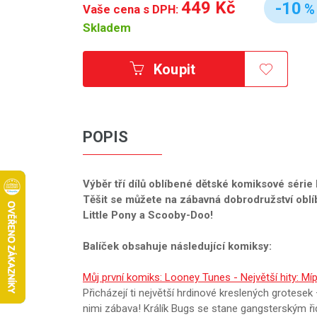
449 Kč
-10
%
Vaše cena s DPH:
Skladem
Koupit
POPIS
Výběr tří dílů oblíbené dětské komiksové série
Těšit se můžete na zábavná dobrodružství obl
Little Pony a Scooby-Doo!
Balíček obsahuje následující komiksy:
Můj první komiks: Looney Tunes - Největší hity: Mí
Přicházejí ti největší hrdinové kreslených grotese
nimi zábava! Králík Bugs se stane gangsterským ř