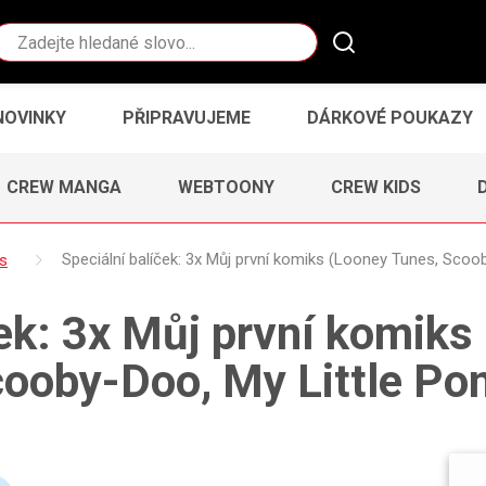
Vyhledávání
NOVINKY
PŘIPRAVUJEME
DÁRKOVÉ POUKAZY
CREW MANGA
WEBTOONY
CREW KIDS
ks
Speciální balíček: 3x Můj první komiks (Looney Tunes, Scoo
ček: 3x Můj první komiks
ooby-Doo, My Little Po