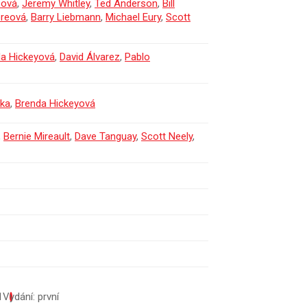
eová
,
Jeremy Whitley
,
Ted Anderson
,
Bill
oreová
,
Barry Liebmann
,
Michael Eury
,
Scott
a Hickeyová
,
David Álvarez
,
Pablo
ka
,
Brenda Hickeyová
,
Bernie Mireault
,
Dave Tanguay
,
Scott Neely
,
1
Vydání: první