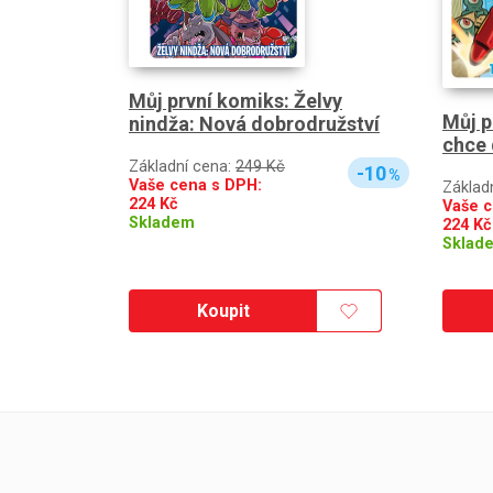
Můj první komiks: Želvy
Můj p
nindža: Nová dobrodružství
chce 
Základní cena:
249 Kč
-10
%
Vaše cena s DPH:
Základ
224
Kč
Vaše c
Skladem
224
Kč
Sklad
Koupit