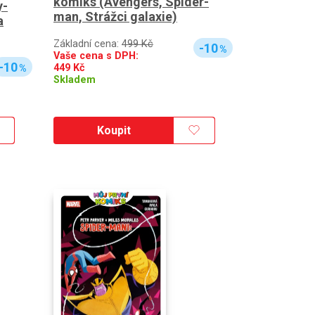
komiks (Avengers, Spider-
y-
man, Strážci galaxie)
a
Základní cena:
499 Kč
-10
%
Vaše cena s DPH:
-10
449
Kč
%
Skladem
Koupit