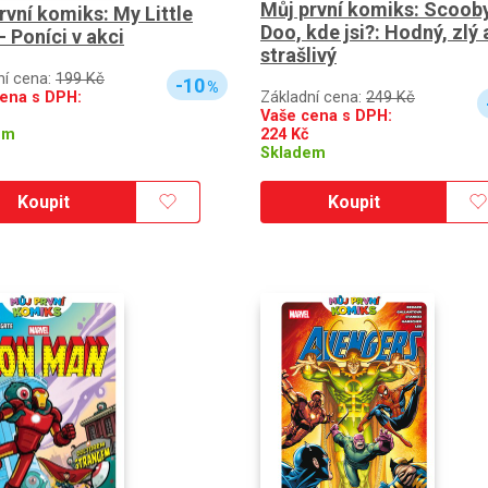
Můj první komiks: Scoob
rvní komiks: My Little
Doo, kde jsi?: Hodný, zlý 
- Poníci v akci
strašlivý
ní cena:
199 Kč
-10
%
Základní cena:
249 Kč
ena s DPH:
Vaše cena s DPH:
224
Kč
em
Skladem
Koupit
Koupit