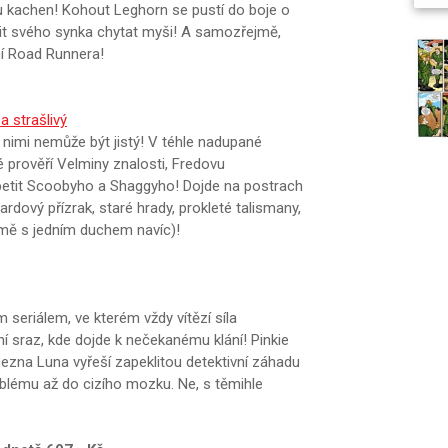
u kachen! Kohout Leghorn se pustí do boje o
it svého synka chytat myši! A samozřejmě,
ní Road Runnera!
a strašlivý
d nimi nemůže být jistý! V téhle nadupané
é prověří Velminy znalosti, Fredovu
petit Scoobyho a Shaggyho! Dojde na postrach
ový přízrak, staré hrady, prokleté talismany,
mě s jedním duchem navíc)!
 seriálem, ve kterém vždy vítězí síla
ní sraz, kde dojde k nečekanému klání! Pinkie
ncezna Luna vyřeší zapeklitou detektivní záhadu
oblému až do cizího mozku. Ne, s těmihle