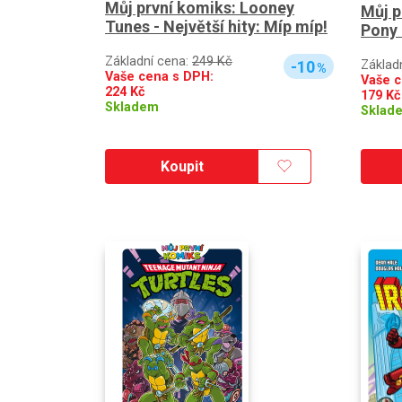
Můj první komiks: Looney
Můj p
Tunes - Největší hity: Míp míp!
Pony 
Základní cena:
249 Kč
-10
Základ
%
Vaše cena s DPH:
Vaše c
224
Kč
179
Kč
Skladem
Sklad
Koupit