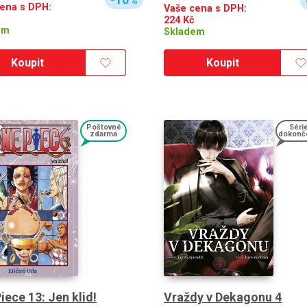
%
ena s DPH:
Vaše cena s DPH:
224
Kč
em
Skladem
Koupit
Koupit
Poštovné
Séri
zdarma
dokonč
iece 13: Jen klid!
Vraždy v Dekagonu 4