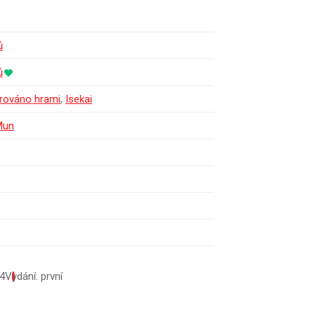
ů
ů
irováno hrami
,
Isekai
Mun
4
Vydání: první