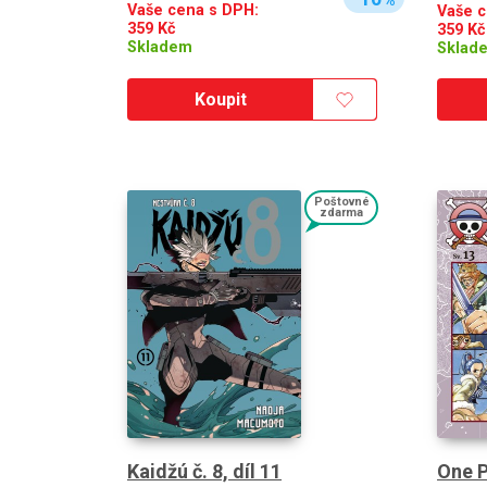
%
Vaše cena s DPH:
Vaše c
359
Kč
359
Kč
Skladem
Sklad
Koupit
Poštovné
zdarma
Kaidžú č. 8, díl 11
One P