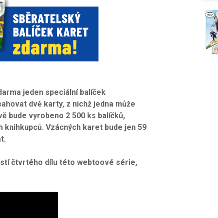
arma jeden speciální balíček
sahovat dvě karty, z nichž jedna může
ově bude vyrobeno 2 500 ks balíčků,
ch knihkupců. Vzácných karet bude jen 59
t.
tí čtvrtého dílu této webtoové série,