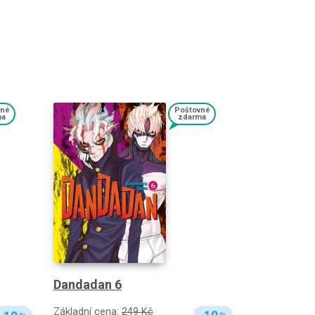
vné
Poštovné
ma
zdarma
Dandadan 6
Základní cena:
249 Kč