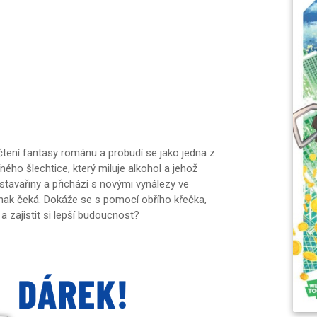
čtení fantasy románu a probudí se jako jedna z
íného šlechtice, který miluje alkohol a jehož
 stavařiny a přichází s novými vynálezy ve
nak čeká. Dokáže se s pomocí obřího křečka,
a zajistit si lepší budoucnost?