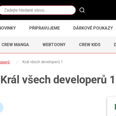
Vyhledávání
NOVINKY
PŘIPRAVUJEME
DÁRKOVÉ POUKAZY
CREW MANGA
WEBTOONY
CREW KIDS
loperů
Král všech developerů 1
Král všech developerů 1