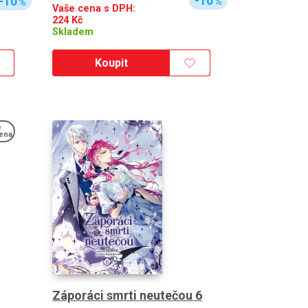
-10
-10
%
%
Vaše cena s DPH:
224
Kč
Skladem
Koupit
e
ena
Záporáci smrti neutečou 6