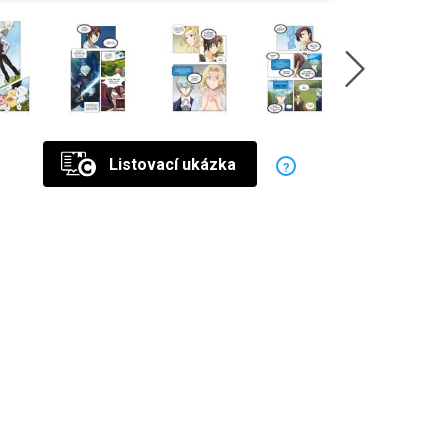
Listovací ukázka
?