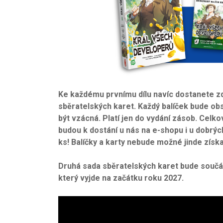
Ke každému prvnímu dílu navíc dostanete zd
sběratelských karet. Každý balíček bude ob
být vzácná. Platí jen do vydání zásob. Celk
budou k dostání u nás na e-shopu i u dobrý
ks! Balíčky a karty nebude možné jinde získa
Druhá sada sběratelských karet bude součás
který vyjde na začátku roku 2027.