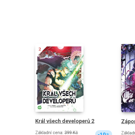
Král všech developerů 2
Zápor
Základní cena:
399 Kč
Základ
-10