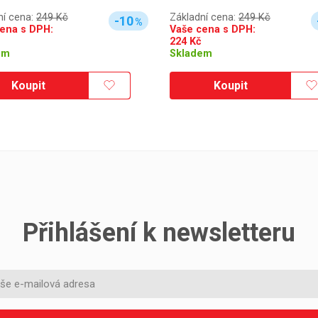
ní cena:
249 Kč
Základní cena:
249 Kč
-10
%
ena s DPH:
Vaše cena s DPH:
224
Kč
em
Skladem
Koupit
Koupit
Přihlášení k newsletteru