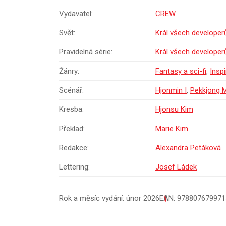
Vydavatel:
CREW
Svět:
Král všech developer
Pravidelná série:
Král všech developer
Žánry:
Fantasy a sci-fi
,
Insp
Scénář:
Hjonmin I
,
Pekkjong 
Kresba:
Hjonsu Kim
Překlad:
Marie Kim
Redakce:
Alexandra Petáková
Lettering:
Josef Ládek
Rok a měsíc vydání: únor 2026
EAN: 978807679971