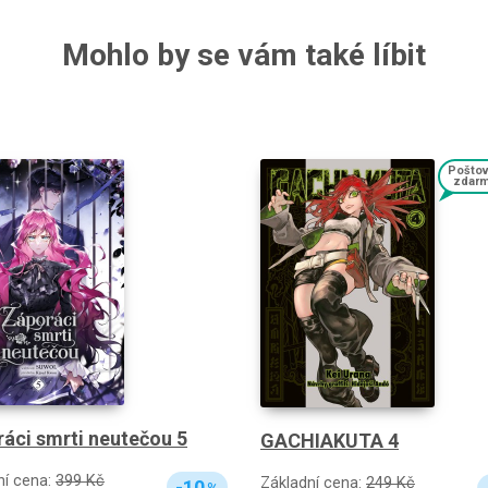
Mohlo by se vám také líbit
Pošto
zdar
áci smrti neutečou 5
GACHIAKUTA 4
ní cena:
399 Kč
Základní cena:
249 Kč
-10