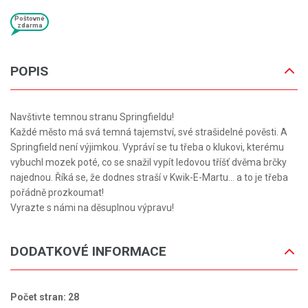
Poštovné
zdarma
POPIS
Navštivte temnou stranu Springfieldu!
Každé město má svá temná tajemství, své strašidelné pověsti. A
Springfield není výjimkou. Vypráví se tu třeba o klukovi, kterému
vybuchl mozek poté, co se snažil vypít ledovou tříšť dvěma brčky
najednou. Říká se, že dodnes straší v Kwik-E-Martu… a to je třeba
pořádně prozkoumat!
Vyrazte s námi na děsuplnou výpravu!
DODATKOVÉ INFORMACE
Počet stran: 28