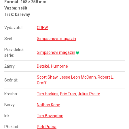
Formát: 168 × 258 mm
Vazba: sešit
Tisk: barevný
Vydavatel:
CREW
Svět:
Simpsonovi: magazín
Pravidelná
Simpsonovi magazín
série:
Žánry:
Dětské
,
Humorné
Scott Shaw
,
Jesse Leon McCann
,
Robert L.
Scénář:
Graff
Kresba:
Tim Harkins
,
Eric Tran
,
Julius Preite
Barvy:
Nathan Kane
Ink:
Tim Bavington
Překlad:
Petr Putna