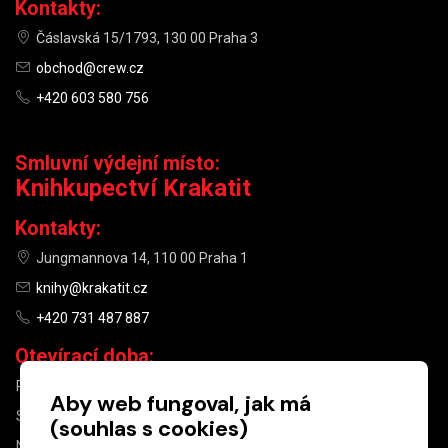
Kontakty:
Čáslavská 15/1793, 130 00 Praha 3
obchod@crew.cz
+420 603 580 756
Smluvní výdejní místo:
Knihkupectví Krakatit
Kontakty:
Jungmannova 14, 110 00 Praha 1
knihy@krakatit.cz
+420 731 487 887
Otevírací doba:
PO–PÁ
9:30–18:30
Aby web fungoval, jak má
SO
10:00–13:00
(souhlas s cookies)
NE
ZAVŘENO