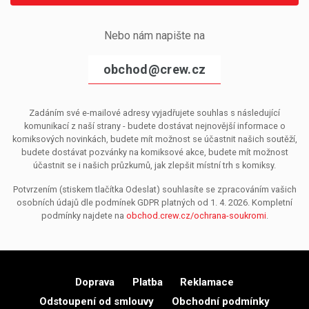
Nebo nám napište na
obchod@crew.cz
Zadáním své e-mailové adresy vyjadřujete souhlas s následující
komunikací z naší strany - budete dostávat nejnovější informace o
komiksových novinkách, budete mít možnost se účastnit našich soutěží,
budete dostávat pozvánky na komiksové akce, budete mít možnost
účastnit se i našich průzkumů, jak zlepšit místní trh s komiksy.
Potvrzením (stiskem tlačítka Odeslat) souhlasíte se zpracováním vašich
osobních údajů dle podmínek GDPR platných od 1. 4. 2026. Kompletní
podmínky najdete na
obchod.crew.cz/ochrana-soukromi
.
Doprava
Platba
Reklamace
Odstoupení od smlouvy
Obchodní podmínky