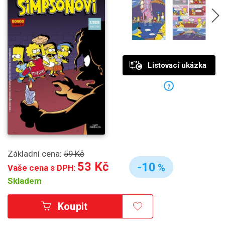
Listovací ukázka
?
Základní cena:
59 Kč
53 Kč
-10
%
Vaše cena s DPH:
Skladem
Koupit