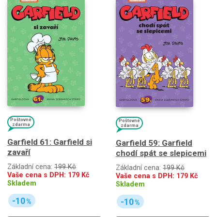
Poštovné
Poštovné
zdarma
zdarma
Garfield 61: Garfield si
Garfield 59: Garfield
zavaří
chodí spát se slepicemi
Základní cena:
199 Kč
Základní cena:
199 Kč
Vaše cena s DPH:
179
Kč
Vaše cena s DPH:
179
Kč
Skladem
Skladem
-10
-10
%
%