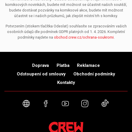
komiksových novinkách, budete mít možnost se účastnit našich soutěží,
budete dostávat pozvánky na komiksové akce, budete mít možnost
účastnit se i našich průzkumů, jak zlepšit místní trh s komiksy.
Potvrzením (stiskem tlačítka Odeslat) souhlasíte se zpracováním vašich
osobních údajů dle podmínek GDPR platných od 1. 4. 2026. Kompletní
podmínky najdete na
obchod.crew.cz/ochrana-soukromi
.
Doprava
Platba
Reklamace
Odstoupení od smlouvy
Obchodní podmínky
Kontakty
Webové stránky
Facebook
YouTube
Instagram
TikTok