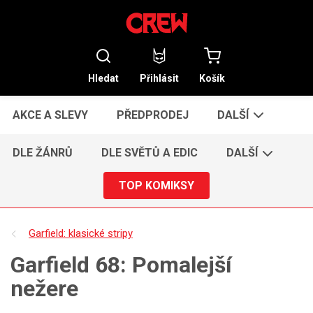
Hledat
Přihlásit
Košík
AKCE A SLEVY
PŘEDPRODEJ
DALŠÍ
DLE ŽÁNRŮ
DLE SVĚTŮ A EDIC
DALŠÍ
TOP KOMIKSY
Garfield: klasické stripy
Garfield 68: Pomalejší
nežere