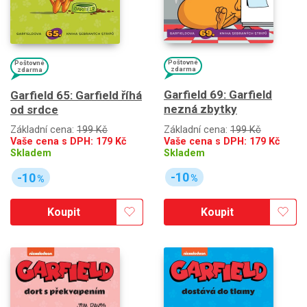
Poštovné
Poštovné
zdarma
zdarma
Garfield 69: Garfield
Garfield 65: Garfield říhá
nezná zbytky
od srdce
Základní cena:
199 Kč
Základní cena:
199 Kč
Vaše cena s DPH:
179
Kč
Vaše cena s DPH:
179
Kč
Skladem
Skladem
-10
-10
%
%
Koupit
Koupit