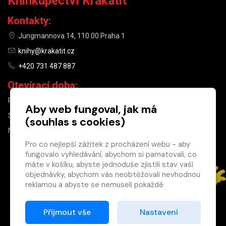
Knihkupectví Krakatit
Kontakty:
Jungmannova 14, 110 00 Praha 1
knihy@krakatit.cz
+420 731 487 887
Otevírací doba:
PO–PÁ
9:30–18:30
Aby web fungoval, jak má
SO
10:00–13:00
(souhlas s cookies)
NE
ZAVŘENO
Pro co nejlepší zážitek z procházení webu - aby
fungovalo vyhledávání, abychom si pamatovali, co
×
máte v košíku, abyste jednoduše zjistili stav vaší
objednávky, abychom vás neobtěžovali nevhodnou
Máte u nás již
reklamou a abyste se nemuseli pokaždé
registrovaný
přihlašovat.
účet?
Proto od vás potřebujeme souhlas se
Přijmout vše
Nastavení
Registrací získáte slevu
zpracováním souborů cookies
, tj. malých souborů,
na zboží ve výši 15 %