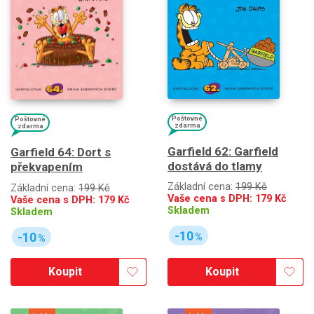
Poštovné
Poštovné
zdarma
zdarma
Garfield 62: Garfield
Garfield 64: Dort s
dostává do tlamy
překvapením
Základní cena:
199 Kč
Základní cena:
199 Kč
Vaše cena s DPH:
179
Kč
Vaše cena s DPH:
179
Kč
Skladem
Skladem
-10
-10
%
%
Koupit
Koupit