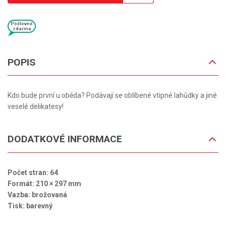
Poštovné
zdarma
POPIS
Kdo bude první u oběda? Podávají se oblíbené vtipné lahůdky a jiné
veselé delikatesy!
DODATKOVÉ INFORMACE
Počet stran: 64
Formát: 210 × 297 mm
Vazba: brožovaná
Tisk: barevný