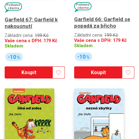
Poštovné
Poštovné
zdarma
zdarma
Garfield 66: Garfield se
Garfield 67: Garfield k
popadá za břicho
nakousnutí
Základní cena:
199 Kč
Základní cena:
199 Kč
Vaše cena s DPH:
179
Kč
Vaše cena s DPH:
179
Kč
Skladem
Skladem
-10
-10
%
%
Koupit
Koupit