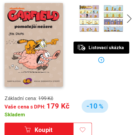
Listovací ukázka
?
Základní cena:
199 Kč
179 Kč
-10
%
Vaše cena s DPH:
Skladem
Koupit