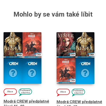
Mohlo by se vám také líbit
Poštovné
Poštovné
Akce
Akce
zdarma
zdarma
Modrá CREW předplatné
Modrá CREW předplatné