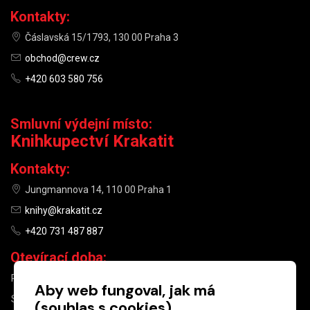
Kontakty:
Čáslavská 15/1793, 130 00 Praha 3
obchod@crew.cz
+420 603 580 756
Smluvní výdejní místo:
Knihkupectví Krakatit
Kontakty:
Jungmannova 14, 110 00 Praha 1
knihy@krakatit.cz
+420 731 487 887
Otevírací doba:
PO–PÁ
9:30–18:30
Aby web fungoval, jak má
SO
10:00–13:00
(souhlas s cookies)