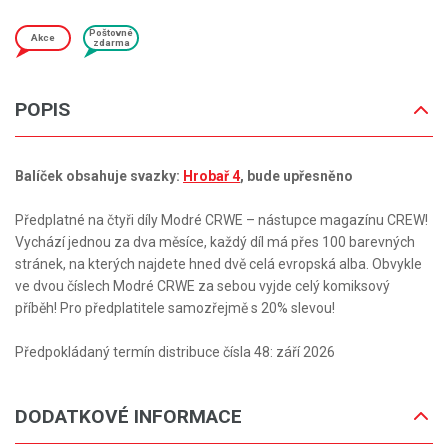
Poštovné
Akce
zdarma
POPIS
Balíček obsahuje svazky:
Hrobař 4
, bude upřesněno
Předplatné na čtyři díly Modré CRWE – nástupce magazínu CREW!
Vychází jednou za dva měsíce, každý díl má přes 100 barevných
stránek, na kterých najdete hned dvě celá evropská alba. Obvykle
ve dvou číslech Modré CRWE za sebou vyjde celý komiksový
příběh! Pro předplatitele samozřejmě s 20% slevou!
Předpokládaný termín distribuce čísla 48: září 2026
DODATKOVÉ INFORMACE