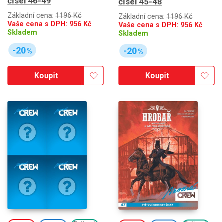
čísel 46-49
čísel 45-48
Základní cena:
1196 Kč
Základní cena:
1196 Kč
Vaše cena s DPH:
956
Kč
Vaše cena s DPH:
956
Kč
Skladem
Skladem
-20
-20
%
%
Koupit
Koupit