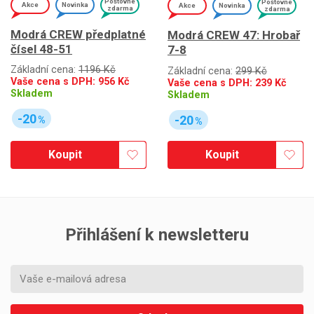
Poštovné
Poštovné
Akce
Novinka
Akce
Novinka
zdarma
zdarma
Modrá CREW předplatné
Modrá CREW 47: Hrobař
čísel 48-51
7-8
Základní cena:
1196 Kč
Základní cena:
299 Kč
Vaše cena s DPH:
956
Kč
Vaše cena s DPH:
239
Kč
Skladem
Skladem
-20
-20
%
%
Koupit
Koupit
Přihlášení k newsletteru