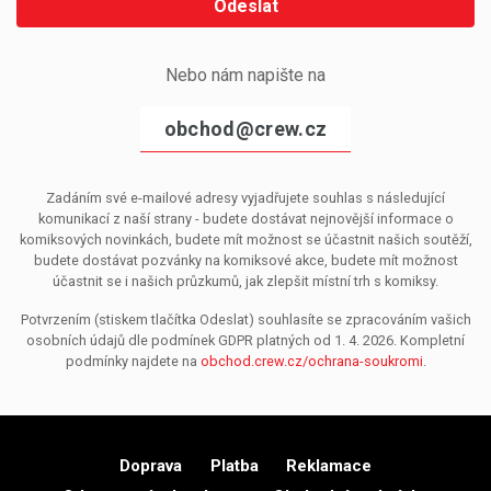
Odeslat
Nebo nám napište na
obchod@crew.cz
Zadáním své e-mailové adresy vyjadřujete souhlas s následující
komunikací z naší strany - budete dostávat nejnovější informace o
komiksových novinkách, budete mít možnost se účastnit našich soutěží,
budete dostávat pozvánky na komiksové akce, budete mít možnost
účastnit se i našich průzkumů, jak zlepšit místní trh s komiksy.
Potvrzením (stiskem tlačítka Odeslat) souhlasíte se zpracováním vašich
osobních údajů dle podmínek GDPR platných od 1. 4. 2026. Kompletní
podmínky najdete na
obchod.crew.cz/ochrana-soukromi
.
Doprava
Platba
Reklamace