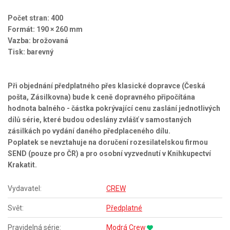
Počet stran: 400
Formát: 190 × 260 mm
Vazba: brožovaná
Tisk: barevný
Při objednání předplatného přes klasické dopravce (Česká
pošta, Zásilkovna) bude k ceně dopravného připočítána
hodnota balného - částka pokrývající cenu zaslání jednotlivých
dílů série, které budou odeslány zvlášť v samostaných
zásilkách po vydání daného předplaceného dílu.
Poplatek se nevztahuje na doručení rozesilatelskou firmou
SEND (pouze pro ČR) a pro osobní vyzvednutí v Knihkupectví
Krakatit.
Vydavatel:
CREW
Svět:
Předplatné
Pravidelná série:
Modrá Crew