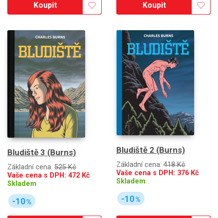
Koupit
Koupit
Bludiště 2 (Burns)
Bludiště 3 (Burns)
Základní cena:
418 Kč
Základní cena:
525 Kč
Vaše cena s DPH:
376
Kč
Vaše cena s DPH:
472
Kč
Skladem
Skladem
-10
%
-10
%