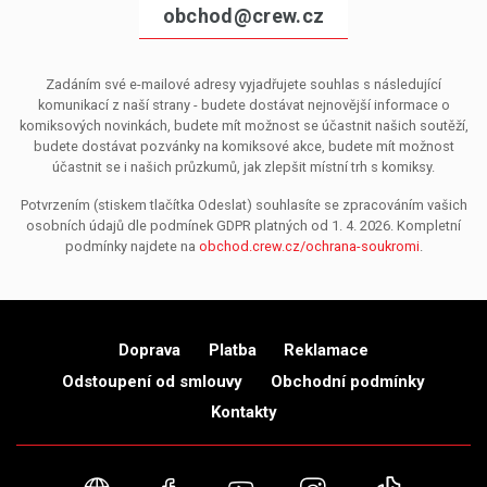
obchod@crew.cz
Zadáním své e-mailové adresy vyjadřujete souhlas s následující
komunikací z naší strany - budete dostávat nejnovější informace o
komiksových novinkách, budete mít možnost se účastnit našich soutěží,
budete dostávat pozvánky na komiksové akce, budete mít možnost
účastnit se i našich průzkumů, jak zlepšit místní trh s komiksy.
Potvrzením (stiskem tlačítka Odeslat) souhlasíte se zpracováním vašich
osobních údajů dle podmínek GDPR platných od 1. 4. 2026. Kompletní
podmínky najdete na
obchod.crew.cz/ochrana-soukromi
.
Doprava
Platba
Reklamace
Odstoupení od smlouvy
Obchodní podmínky
Kontakty