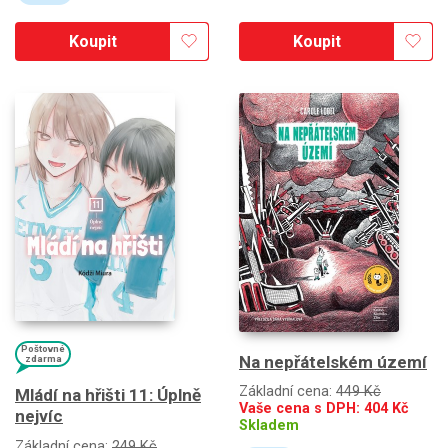
Koupit
Koupit
Poštovné
Na nepřátelském území
zdarma
Základní cena:
449 Kč
Mládí na hřišti 11: Úplně
Vaše cena s DPH:
404
Kč
nejvíc
Skladem
Základní cena:
249 Kč