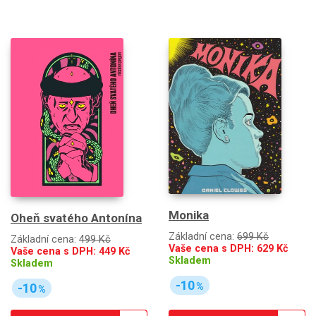
Monika
Oheň svatého Antonína
Základní cena:
699 Kč
Základní cena:
499 Kč
Vaše cena s DPH:
629
Kč
Vaše cena s DPH:
449
Kč
Skladem
Skladem
-10
-10
%
%