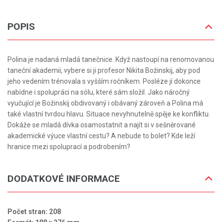
POPIS
Polina je nadaná mladá tanečnice. Když nastoupí na renomovanou
taneční akademii, vybere si ji profesor Nikita Božinskij, aby pod
jeho vedením trénovala s vyšším ročníkem. Posléze jí dokonce
nabídne i spolupráci na sólu, které sám složil. Jako náročný
vyučující je Božinskij obdivovaný i obávaný zároveň a Polina má
také vlastní tvrdou hlavu. Situace nevyhnutelně spěje ke konfliktu.
Dokáže se mladá dívka osamostatnit a najít si v sešněrované
akademické výuce vlastní cestu? A nebude to bolet? Kde leží
hranice mezi spoluprací a podrobením?
DODATKOVÉ INFORMACE
Počet stran: 208