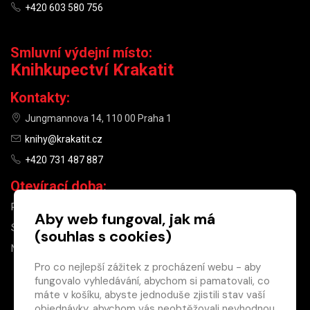
+420 603 580 756
Smluvní výdejní místo:
Knihkupectví Krakatit
Kontakty:
Jungmannova 14, 110 00 Praha 1
knihy@krakatit.cz
+420 731 487 887
Otevírací doba:
PO–PÁ
9:30–18:30
Aby web fungoval, jak má
SO
10:00–13:00
(souhlas s cookies)
NE
ZAVŘENO
Pro co nejlepší zážitek z procházení webu - aby
fungovalo vyhledávání, abychom si pamatovali, co
×
máte v košíku, abyste jednoduše zjistili stav vaší
objednávky, abychom vás neobtěžovali nevhodnou