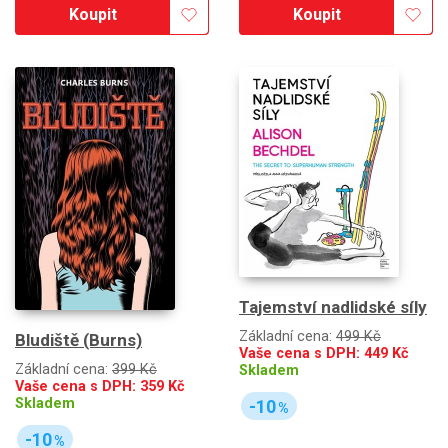
Koupit
Koupit
Tajemství nadlidské síly
Základní cena:
499 Kč
Bludiště (Burns)
Vaše cena s DPH:
449
Kč
Základní cena:
399 Kč
Skladem
Vaše cena s DPH:
359
Kč
Skladem
-10
%
-10
%