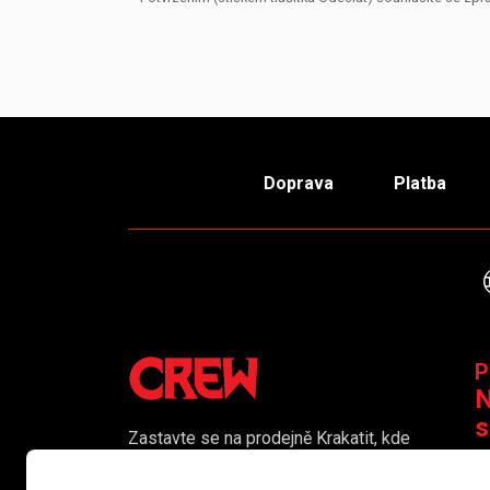
Doprava
Platba
P
N
s
Zastavte se na prodejně Krakatit, kde
vám naši kolegové rádi poradí či
K