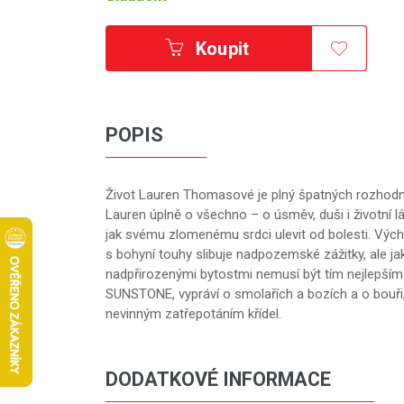
Koupit
POPIS
Život Lauren Thomasové je plný špatných rozhodn
Lauren úplně o všechno – o úsměv, duši i životní l
jak svému zlomenému srdci ulevit od bolesti. Vý
s bohyní touhy slibuje nadpozemské zážitky, ale ja
nadpřirozenými bytostmi nemusí být tím nejlepším l
SUNSTONE, vypráví o smolařích a bozích a o bouři
nevinným zatřepotáním křídel.
DODATKOVÉ INFORMACE