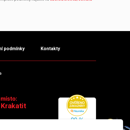
í podmínky
Kontakty
m
TikTok
 místo:
 Krakatit
 110 00 Praha 1