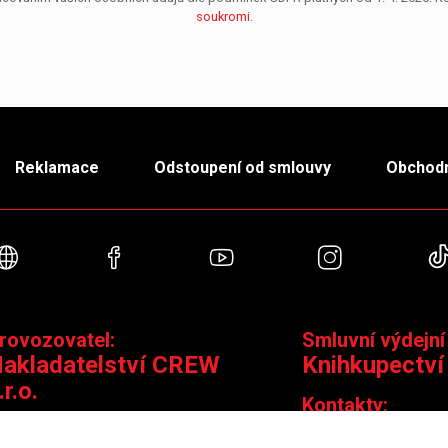
soukromi
.
Reklamace
Odstoupení od smlouvy
Obchodn
Webové stránky
Facebook
YouTube
Instagra
rovozovatel:
Smluvní výdejní
akladatelství CREW
Knihkupectví
.r.o.
Kontakty:
ontakty:
Jungmannova 14,