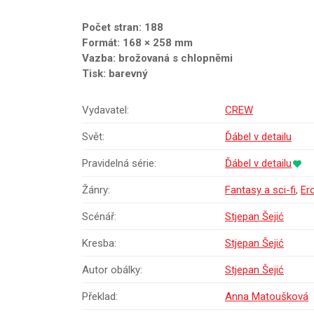
Počet stran: 188
Formát: 168 × 258 mm
Vazba: brožovaná s chlopněmi
Tisk: barevný
Vydavatel:
CREW
Svět:
Ďábel v detailu
Pravidelná série:
Ďábel v detailu
Žánry:
Fantasy a sci-fi
,
Er
Scénář:
Stjepan Šejić
Kresba:
Stjepan Šejić
Autor obálky:
Stjepan Šejić
Překlad:
Anna Matoušková