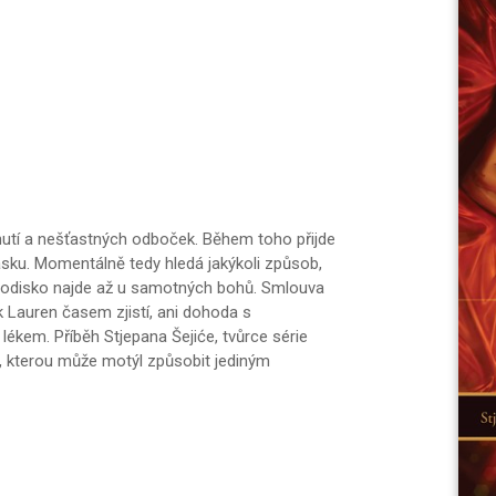
utí a nešťastných odboček. Během toho přijde
ásku. Momentálně tedy hledá jakýkoli způsob,
chodisko najde až u samotných bohů. Smlouva
k Lauren časem zjistí, ani dohoda s
ékem. Příběh Stjepana Šejiće, tvůrce série
, kterou může motýl způsobit jediným