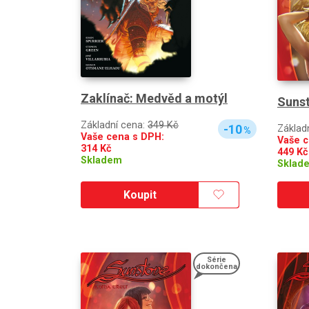
Zaklínač: Medvěd a motýl
Sunst
Základní cena:
349 Kč
-10
Základ
%
Vaše cena s DPH:
Vaše c
314
Kč
449
Kč
Skladem
Sklad
Koupit
Série
dokončena