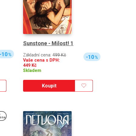
Sunstone - Milost! 1
-10
%
Základní cena:
499 Kč
-10
%
Vaše cena s DPH:
449
Kč
Skladem
Koupit
e
ena