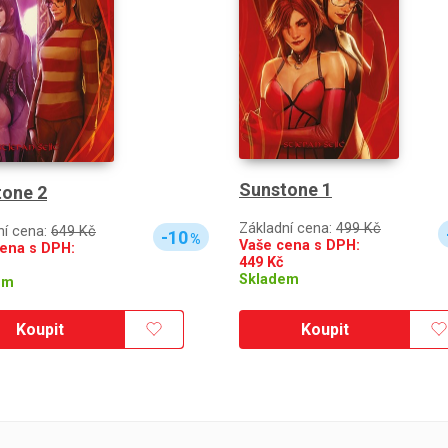
Sunstone 1
tone 2
Základní cena:
499 Kč
ní cena:
649 Kč
-10
%
Vaše cena s DPH:
ena s DPH:
449
Kč
Skladem
em
Koupit
Koupit