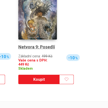
Netvora 9: Posedlí
-10
Základní cena:
499 Kč
%
-10
%
Vaše cena s DPH:
449
Kč
Skladem
Koupit