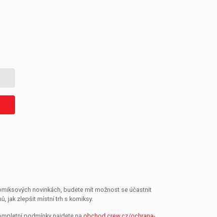
 komiksových novinkách, budete mít možnost se účastnit
jak zlepšit místní trh s komiksy.
Kompletní podmínky najdete na
obchod.crew.cz/ochrana-