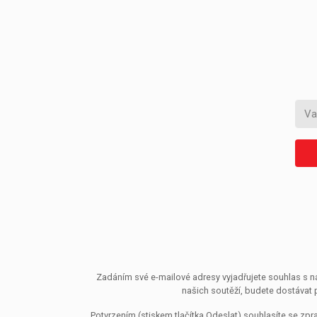
Zadáním své e-mailové adresy vyjadřujete souhlas s ná
našich soutěží, budete dostávat 
Potvrzením (stiskem tlačítka Odeslat) souhlasíte se z