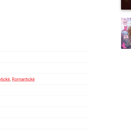
otické
,
Romantické