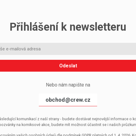
Přihlášení k newsletteru
Odeslat
Nebo nám napište na
obchod@crew.cz
sledující komunikací z naší strany - budete dostávat nejnovější informace o
pozvánky na komiksové akce, budete mít možnost účastnit se i našich průzkumů, 
pracováním vašich osobních údajů dle podmínek GDPR platných od 1. 4. 2026. 