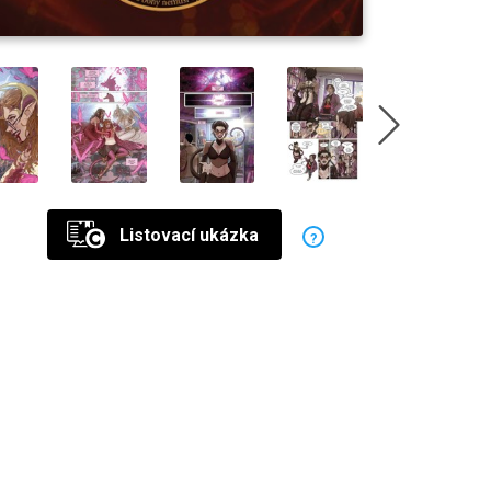
Listovací ukázka
?