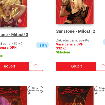
Sunstone - Milost! 2
one - Milost! 3
Základní cena:
369 Kč
ní cena:
499 Kč
Vaše cena s DPH:
-10
%
ena s DPH:
332
Kč
Skladem
em
Koupit
Koupit
Série
Séri
dokončena
dokonč