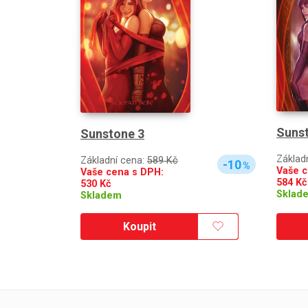
Suns
Sunstone 3
Základ
Základní cena:
589 Kč
-10
%
Vaše c
Vaše cena s DPH:
584
Kč
530
Kč
Sklad
Skladem
Koupit