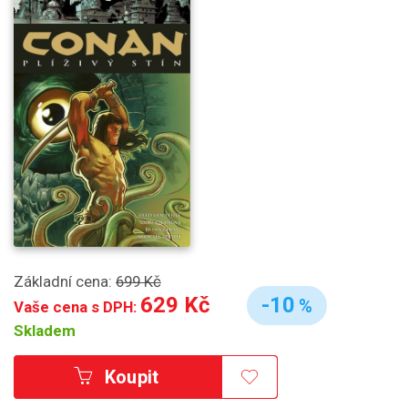
Základní cena:
699 Kč
629 Kč
-10
%
Vaše cena s DPH:
Skladem
Koupit