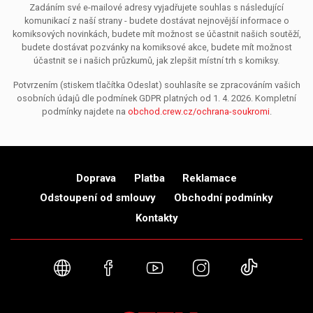
Zadáním své e-mailové adresy vyjadřujete souhlas s následující
komunikací z naší strany - budete dostávat nejnovější informace o
komiksových novinkách, budete mít možnost se účastnit našich soutěží,
budete dostávat pozvánky na komiksové akce, budete mít možnost
účastnit se i našich průzkumů, jak zlepšit místní trh s komiksy.
Potvrzením (stiskem tlačítka Odeslat) souhlasíte se zpracováním vašich
osobních údajů dle podmínek GDPR platných od 1. 4. 2026. Kompletní
podmínky najdete na
obchod.crew.cz/ochrana-soukromi
.
Doprava
Platba
Reklamace
Odstoupení od smlouvy
Obchodní podmínky
Kontakty
Webové stránky
Facebook
YouTube
Instagram
TikTok