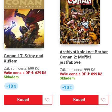
Archivní kolekce: Barbar
Conan 17: Sítny nad
Conan 2: Mořští
Kúšem
jestřábové
Základní cena:
699 Kč
Základní cena:
999 Kč
Vaše cena s DPH:
629
Kč
Vaše cena s DPH:
899
Kč
Skladem
Skladem
-10
%
-10
%
Koupit
Koupit