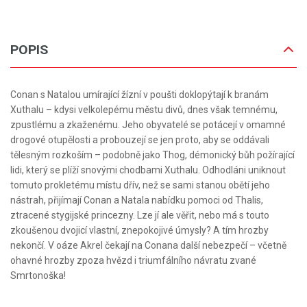
POPIS
Conan s Natalou umírající žízní v poušti doklopýtají k branám
Xuthalu – kdysi velkolepému městu divů, dnes však temnému,
zpustlému a zkaženému. Jeho obyvatelé se potácejí v omamné
drogové otupělosti a probouzejí se jen proto, aby se oddávali
tělesným rozkoším – podobně jako Thog, démonický bůh požírající
lidi, který se plíží snovými chodbami Xuthalu. Odhodláni uniknout
tomuto prokletému místu dřív, než se sami stanou obětí jeho
nástrah, přijímají Conan a Natala nabídku pomoci od Thalis,
ztracené stygijské princezny. Lze jí ale věřit, nebo má s touto
zkoušenou dvojicí vlastní, znepokojivé úmysly? A tím hrozby
nekončí. V oáze Akrel čekají na Conana další nebezpečí – včetně
ohavné hrozby zpoza hvězd i triumfálního návratu zvané
Smrtonoška!