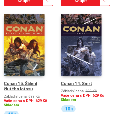
Koupit
Koupit
Conan 15: Šálení
Conan 14: Smrt
žlutého lotosu
Základní cena:
699 Kč
Vaše cena s DPH:
629
Kč
Základní cena:
699 Kč
Skladem
Vaše cena s DPH:
629
Kč
Skladem
-10
%