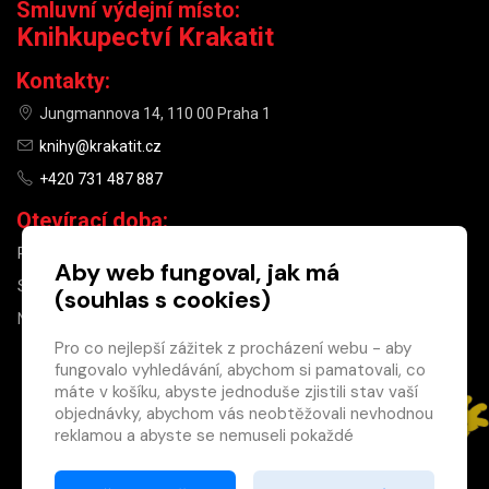
Smluvní výdejní místo:
Knihkupectví Krakatit
Kontakty:
Jungmannova 14, 110 00 Praha 1
knihy@krakatit.cz
+420 731 487 887
Otevírací doba:
PO–PÁ
9:30–18:30
Aby web fungoval, jak má
SO
10:00–13:00
(souhlas s cookies)
NE
ZAVŘENO
Pro co nejlepší zážitek z procházení webu - aby
fungovalo vyhledávání, abychom si pamatovali, co
×
máte v košíku, abyste jednoduše zjistili stav vaší
objednávky, abychom vás neobtěžovali nevhodnou
Máte u nás již
reklamou a abyste se nemuseli pokaždé
registrovaný
přihlašovat.
účet?