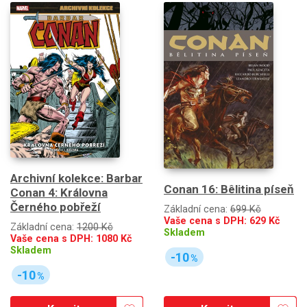
Archivní kolekce: Barbar
Conan 16: Bêlitina píseň
Conan 4: Královna
Černého pobřeží
Základní cena:
699 Kč
Vaše cena s DPH:
629
Kč
Základní cena:
1200 Kč
Skladem
Vaše cena s DPH:
1080
Kč
Skladem
-10
%
-10
%