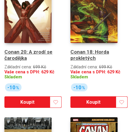
Conan 20: A zrodí se
Conan 18: Horda
čarodějka
prokletých
Základní cena:
699 Kč
Základní cena:
699 Kč
Vaše cena s DPH:
629
Kč
Vaše cena s DPH:
629
Kč
Skladem
Skladem
-10
-10
%
%
Koupit
Koupit