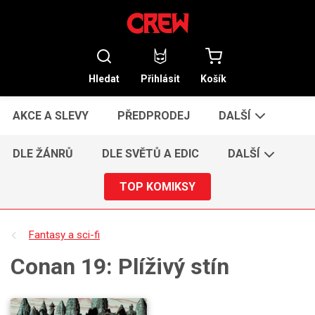
Hledat
Přihlásit
Košík
AKCE A SLEVY
PŘEDPRODEJ
DALŠÍ
DLE ŽÁNRŮ
DLE SVĚTŮ A EDIC
DALŠÍ
TOP KOMIKSY
Fantasy a sci-fi
Conan 19: Plíživý stín