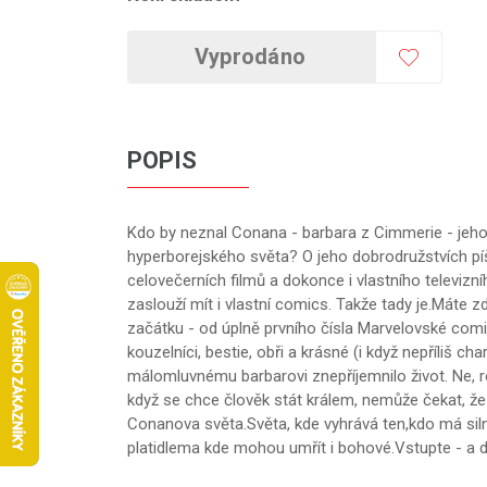
Vyprodáno
POPIS
Kdo by neznal Conana - barbara z Cimmerie - jeh
hyperborejského světa? O jeho dobrodružstvích píš
celovečerních filmů a dokonce i vlastního televizní
zaslouží mít i vlastní comics. Takže tady je.Máte
začátku - od úplně prvního čísla Marvelovské comi
kouzelníci, bestie, obři a krásné (i když nepříliš ch
málomluvnému barbarovi znepříjemnilo život. Ne,
když se chce člověk stát králem, nemůže čekat, že
Conanova světa.Světa, kde vyhrává ten,kdo má sil
platidlema kde mohou umřít i bohové.Vstupte - a dou