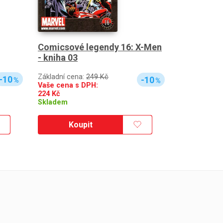
Comicsové legendy 16: X-Men
- kniha 03
Základní cena:
249 Kč
-10
-10
%
%
Vaše cena s DPH:
224
Kč
Skladem
Koupit