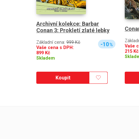
Archivní kolekce: Barbar
Conan
Conan 3: Prokletí zlaté lebky
Základ
Základní cena:
999 Kč
-10
%
Vaše c
Vaše cena s DPH:
215
Kč
899
Kč
Sklad
Skladem
Koupit