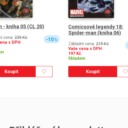
 - kniha 05 (CL 20)
Comicsové legendy 18:
Spider-man (kniha 06)
ní cena:
239 Kč
-10
%
ena s DPH:
Základní cena:
219 Kč
Vaše cena s DPH:
em
197
Kč
Skladem
Koupit
Koupit