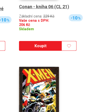
Conan - kniha 06 (CL 21)
vé
Základní cena:
229 Kč
-10
%
-10
%
Vaše cena s DPH:
206
Kč
Skladem
Koupit