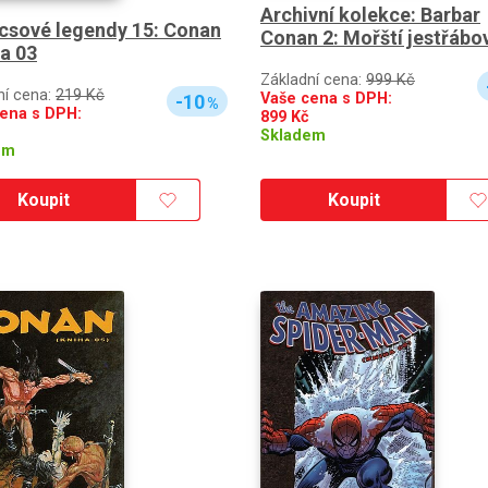
Archivní kolekce: Barbar
csové legendy 15: Conan
Conan 2: Mořští jestřábo
ha 03
Základní cena:
999 Kč
ní cena:
219 Kč
Vaše cena s DPH:
-10
%
ena s DPH:
899
Kč
Skladem
em
Koupit
Koupit