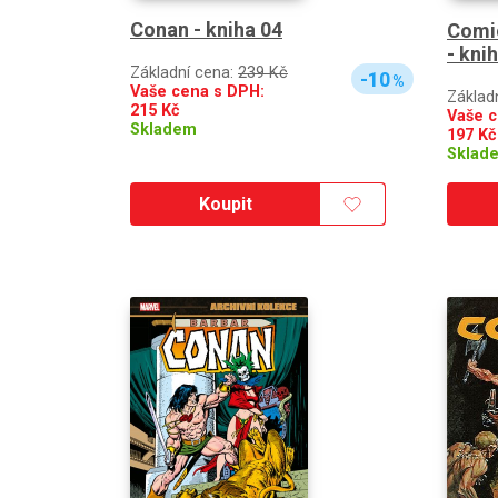
Conan - kniha 04
Comi
- kni
Základní cena:
239 Kč
-10
%
Vaše cena s DPH:
Základ
215
Kč
Vaše c
Skladem
197
Kč
Sklad
Koupit