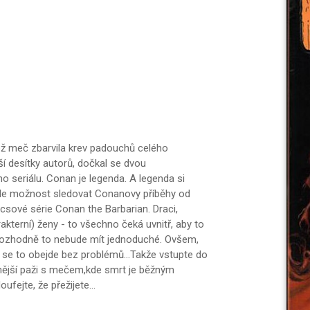
ož meč zbarvila krev padouchů celého
í desítky autorů, dočkal se dvou
ho seriálu. Conan je legenda. A legenda si
 zde možnost sledovat Conanovy příběhy od
csové série Conan the Barbarian. Draci,
arakterní) ženy - to všechno čeká uvnitř, aby to
 rozhodně to nebude mít jednoduché. Ovšem,
 se to obejde bez problémů...Takže vstupte do
nější paži s mečem,kde smrt je běžným
fejte, že přežijete...