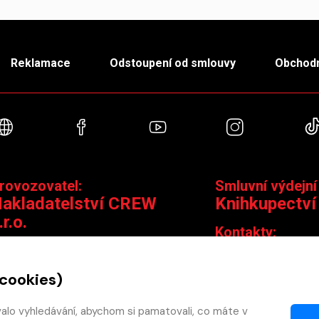
Reklamace
Odstoupení od smlouvy
Obchodn
Webové stránky
Facebook
YouTube
Instagra
rovozovatel:
Smluvní výdejní
akladatelství CREW
Knihkupectví
.r.o.
Kontakty:
ontakty:
Jungmannova 14,
Čáslavská 15/1793, 130 00 Praha 3
knihy@krakatit.cz
 cookies)
obchod@crew.cz
+420 731 487 88
+420 603 580 756
valo vyhledávání, abychom si pamatovali, co máte v
Otevírací doba: