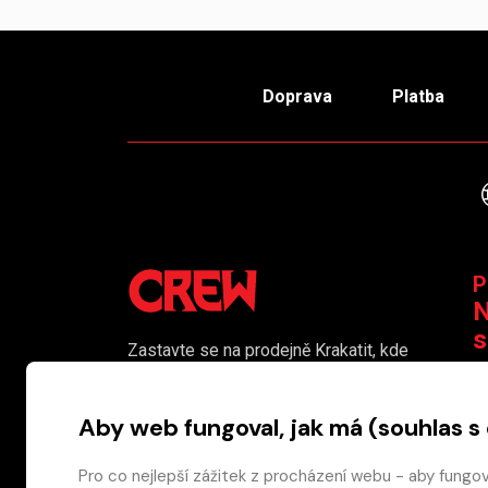
Doprava
Platba
P
N
s
Zastavte se na prodejně Krakatit, kde
vám naši kolegové rádi poradí či
K
pomohou s výběrem toho pravého
Aby web fungoval, jak má (souhlas s
komiksu.
Prodejna je i naším smluvním výdejním
Pro co nejlepší zážitek z procházení webu - aby fungo