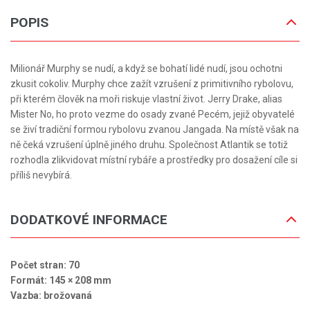
POPIS
Milionář Murphy se nudí, a když se bohatí lidé nudí, jsou ochotni
zkusit cokoliv. Murphy chce zažít vzrušení z primitivního rybolovu,
při kterém člověk na moři riskuje vlastní život. Jerry Drake, alias
Mister No, ho proto vezme do osady zvané Pecém, jejiž obyvatelé
se živí tradiční formou rybolovu zvanou Jangada. Na místě však na
ně čeká vzrušení úplně jiného druhu. Společnost Atlantik se totiž
rozhodla zlikvidovat místní rybáře a prostředky pro dosažení cíle si
příliš nevybírá.
DODATKOVÉ INFORMACE
Počet stran: 70
Formát: 145 × 208 mm
Vazba: brožovaná