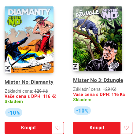
Mister No 3: Džungle
Mister No: Diamanty
Základní cena:
129 Kč
Základní cena:
129 Kč
Vaše cena s DPH:
116
Kč
Vaše cena s DPH:
116
Kč
Skladem
Skladem
-10
%
-10
%
Koupit
Koupit