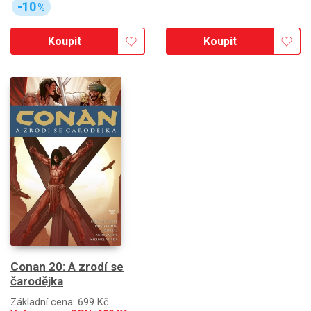
-10
%
Koupit
Koupit
Conan 20: A zrodí se
čarodějka
Základní cena:
699 Kč