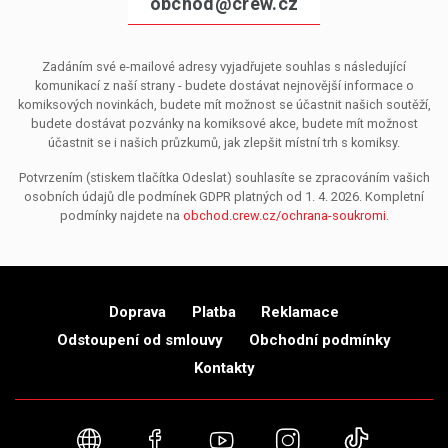
obchod@crew.cz
Zadáním své e-mailové adresy vyjadřujete souhlas s následující
komunikací z naší strany - budete dostávat nejnovější informace o
komiksových novinkách, budete mít možnost se účastnit našich soutěží,
budete dostávat pozvánky na komiksové akce, budete mít možnost
účastnit se i našich průzkumů, jak zlepšit místní trh s komiksy.
Potvrzením (stiskem tlačítka Odeslat) souhlasíte se zpracováním vašich
osobních údajů dle podmínek GDPR platných od 1. 4. 2026. Kompletní
podmínky najdete na
obchod.crew.cz/ochrana-soukromi
.
Doprava
Platba
Reklamace
Odstoupení od smlouvy
Obchodní podmínky
Kontakty
Webové stránky
Facebook
YouTube
Instagram
TikTok