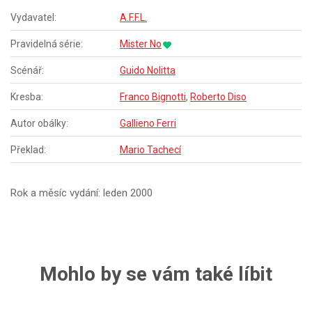
Vydavatel:
A.F.F.L.
Pravidelná série:
Mister No
Scénář:
Guido Nolitta
Kresba:
Franco Bignotti
,
Roberto Diso
Autor obálky:
Gallieno Ferri
Překlad:
Mario Tachecí
Rok a měsíc vydání: leden 2000
Mohlo by se vám také líbit