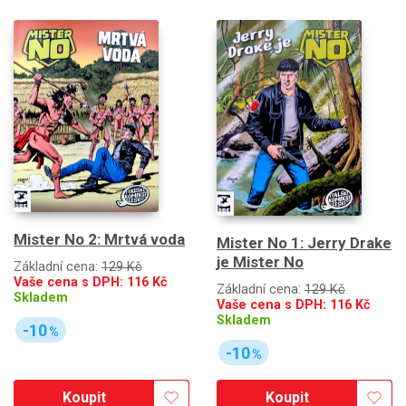
Mister No 2: Mrtvá voda
Mister No 1: Jerry Drake
je Mister No
Základní cena:
129 Kč
Vaše cena s DPH:
116
Kč
Základní cena:
129 Kč
Skladem
Vaše cena s DPH:
116
Kč
Skladem
-10
%
-10
%
Koupit
Koupit