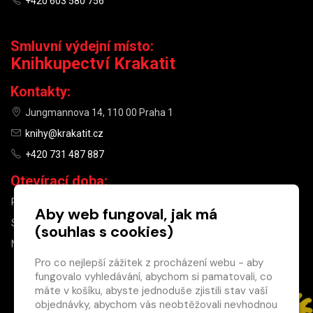
+420 603 580 756
Smluvní výdejní místo:
Knihkupectví Krakatit
Kontakty:
Jungmannova 14, 110 00 Praha 1
knihy@krakatit.cz
+420 731 487 887
Otevírací doba:
PO–PÁ
9:30–18:30
Aby web fungoval, jak má
SO
10:00–13:00
(souhlas s cookies)
NE
ZAVŘENO
Pro co nejlepší zážitek z procházení webu - aby
fungovalo vyhledávání, abychom si pamatovali, co
×
máte v košíku, abyste jednoduše zjistili stav vaší
objednávky, abychom vás neobtěžovali nevhodnou
Máte u nás již