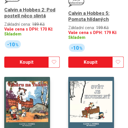
dokončena
Calvin a Hobbes 2: Pod
Calvin a Hobbes 5:
postelí něco slintá
Pomsta hlídaných
Základní cena:
189 Kč
Základní cena:
199 Kč
Vaše cena s DPH:
170
Kč
Vaše cena s DPH:
179
Kč
Skladem
Skladem
-10
%
-10
%
Koupit
Koupit