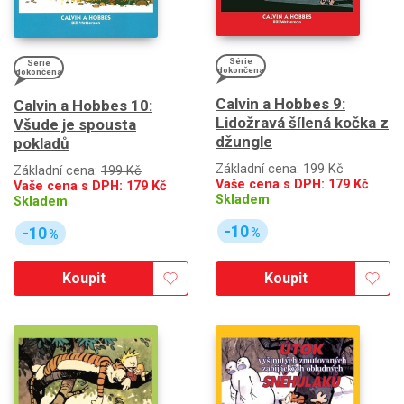
Série
Série
dokončena
dokončena
Calvin a Hobbes 9:
Calvin a Hobbes 10:
Lidožravá šílená kočka z
Všude je spousta
džungle
pokladů
Základní cena:
199 Kč
Základní cena:
199 Kč
Vaše cena s DPH:
179
Kč
Vaše cena s DPH:
179
Kč
Skladem
Skladem
-10
-10
%
%
Koupit
Koupit