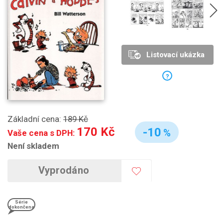
Listovací ukázka
?
Základní cena:
189 Kč
170 Kč
-10
%
Vaše cena s DPH:
Není skladem
Vyprodáno
Série
dokončena