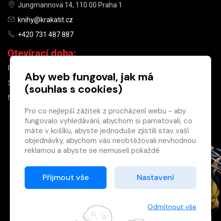
Jungmannova 14, 110 00 Praha 1
knihy@krakatit.cz
+420 731 487 887
Otevírací doba:
PO–PÁ
9:30–18:30
Aby web fungoval, jak má
SO
10:00–13:00
(souhlas s cookies)
NE
ZAVŘENO
Pro co nejlepší zážitek z procházení webu - aby
fungovalo vyhledávání, abychom si pamatovali, co
×
máte v košíku, abyste jednoduše zjistili stav vaší
objednávky, abychom vás neobtěžovali nevhodnou
Máte u nás již
reklamou a abyste se nemuseli pokaždé
registrovaný
přihlašovat.
účet?
Proto od vás potřebujeme souhlas se
Přijmout vše
Nastavení
Registrací získáte slevu
zpracováním souborů cookies
, tj. malých souborů,
na zboží ve výši 15 %
které se dočasně ukládají ve vašem prohlížeči.
a další výhody.
Děkujeme, že nám ho dáte a pomůžete nám tak
Odmítnout vše
Zásady cookies
web zlepšovat.
Registrovat