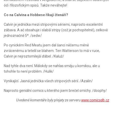
ód i filozofickým spisů. Takže neváhejte!
Co na Calvina a Hobbese říkají čtenáři?
Calvin je jednička mezi stripovými sériemi, naprosto excelentní
zábava. A ač obsahuje i slabší stripy (což je pochopitelné), celkově
jednoznačně 5*. /sedw/
Po cynickém Red Meatu jsem dal šanci něčemu méně
zvrácenému a tetelil se blahem. Ten Watterson to má v ruce,
Calvin je nejroztomilejší ďábel. /Kaluž/
Nad tyhle dva není. Málokdy se nahlas směju u komiksu, ale u
tohohle to není problém. /Hulik/
Vynikající. Jasná jednička všech stripových sérií. /Azalin/
Naprosto geniální comics u kterého jsem brečel smíchy. /doophy/
Uvedené komentáře byly přejaty ze serveru
www.comicsdb.cz