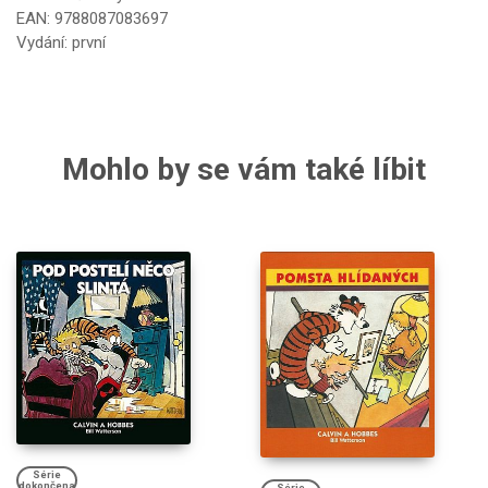
EAN: 9788087083697
Vydání: první
Mohlo by se vám také líbit
Série
dokončena
Série