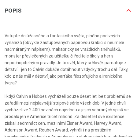
POPIS
Vstupte do úžasného a fantaskního světa, plného podivných
vynálezů (obvykle zastupovaných papírovou krabicí s neuměle
načmáraným nápisem), makabricky se vraždících sněhuláků,
monster převlečených za učitelku či ředitele školy a her s
nepochopitelnými pravidly. Je to svět, který si člověk pamatuje z
dětství... jen to Calvin dokáže dotáhnout vždycky trochu dál. Taky,
kdo z nás měl v dětství jako parťáka filozofujícího a ironického
tygra?
I když Calvin a Hobbes vycházeli pouze deset let, bez problémů se
zařadili mezi nejslavnější stripové série všech dob. V jedné chvíli
vycházeli ve 2 400 novinách najednou a jejich sebraných spisů se
prodalo jen v Americe třicet milionů. Za deset let své existence
získali sedmnáct cen, mezi nimi Eisner Award, Harvey Award,
Adamson Award, Reuben Award, vyhráli i na prestižním
komiksovém festivalu v Angouleme, a stali se objektem obdivných