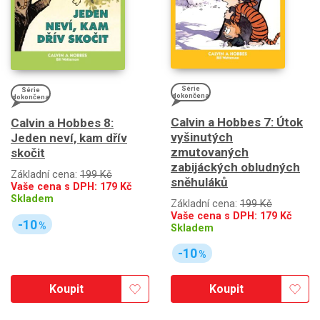
Série
Série
dokončena
dokončena
Calvin a Hobbes 7: Útok
Calvin a Hobbes 8:
vyšinutých
Jeden neví, kam dřív
zmutovaných
skočit
zabijáckých obludných
Základní cena:
199 Kč
sněhuláků
Vaše cena s DPH:
179
Kč
Skladem
Základní cena:
199 Kč
Vaše cena s DPH:
179
Kč
-10
%
Skladem
-10
%
Koupit
Koupit