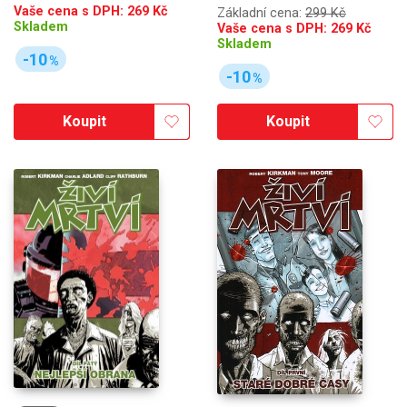
Vaše cena s DPH:
269
Kč
Základní cena:
299 Kč
Skladem
Vaše cena s DPH:
269
Kč
Skladem
-10
%
-10
%
Koupit
Koupit