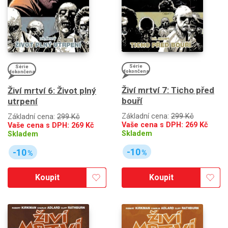
Série
Série
dokončena
dokončena
Živí mrtví 7: Ticho před
Živí mrtví 6: Život plný
bouří
utrpení
Základní cena:
299 Kč
Základní cena:
299 Kč
Vaše cena s DPH:
269
Kč
Vaše cena s DPH:
269
Kč
Skladem
Skladem
-10
-10
%
%
Koupit
Koupit