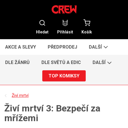
Hledat
Přihlásit
Košík
AKCE A SLEVY
PŘEDPRODEJ
DALŠÍ
DLE ŽÁNRŮ
DLE SVĚTŮ A EDIC
DALŠÍ
TOP KOMIKSY
Živí mrtví
Živí mrtví 3: Bezpečí za
mřížemi