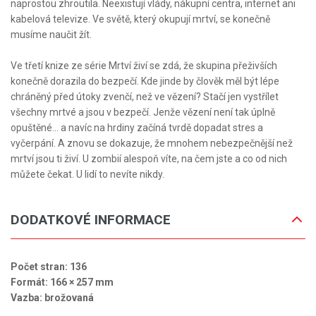
naprostou zhroutila. Neexistují vlády, nákupní centra, internet ani
kabelová televize. Ve světě, který okupují mrtví, se konečně
musíme naučit žít.
Ve třetí knize ze série Mrtví živí se zdá, že skupina přeživších
konečně dorazila do bezpečí. Kde jinde by člověk měl být lépe
chráněný před útoky zvenčí, než ve vězení? Stačí jen vystřílet
všechny mrtvé a jsou v bezpečí. Jenže vězení není tak úplně
opuštěné... a navíc na hrdiny začíná tvrdě dopadat stres a
vyčerpání. A znovu se dokazuje, že mnohem nebezpečnější než
mrtví jsou ti živí. U zombií alespoň víte, na čem jste a co od nich
můžete čekat. U lidí to nevíte nikdy.
DODATKOVÉ INFORMACE
Počet stran: 136
Formát: 166 × 257 mm
Vazba: brožovaná