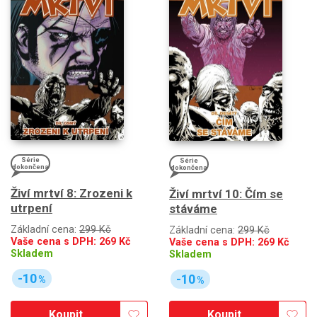
Série
Série
dokončena
dokončena
Živí mrtví 8: Zrozeni k
Živí mrtví 10: Čím se
utrpení
stáváme
Základní cena:
299 Kč
Základní cena:
299 Kč
Vaše cena s DPH:
269
Kč
Vaše cena s DPH:
269
Kč
Skladem
Skladem
-10
-10
%
%
Koupit
Koupit