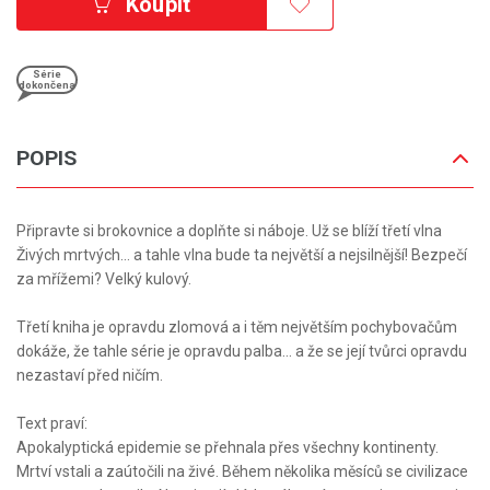
Koupit
Série
dokončena
POPIS
Připravte si brokovnice a doplňte si náboje. Už se blíží třetí vlna
Živých mrtvých... a tahle vlna bude ta největší a nejsilnější! Bezpečí
za mřížemi? Velký kulový.
Třetí kniha je opravdu zlomová a i těm největším pochybovačům
dokáže, že tahle série je opravdu palba... a že se její tvůrci opravdu
nezastaví před ničím.
Text praví:
Apokalyptická epidemie se přehnala přes všechny kontinenty.
Mrtví vstali a zaútočili na živé. Během několika měsíců se civilizace