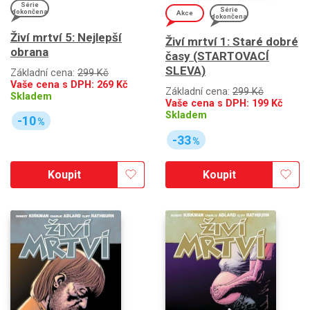
Série
Série
dokončena
Akce
dokončena
Živí mrtví 5: Nejlepší
Živí mrtví 1: Staré dobré
obrana
časy (STARTOVACÍ
SLEVA)
Základní cena:
299 Kč
Vaše cena s DPH:
269
Kč
Základní cena:
299 Kč
Skladem
Vaše cena s DPH:
199
Kč
Skladem
-10
%
-33
%
Koupit
Koupit