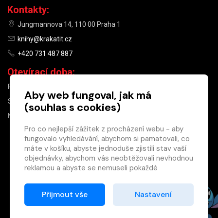
Kontakty:
Jungmannova 14, 110 00 Praha 1
knihy@krakatit.cz
+420 731 487 887
Otevírací doba:
PO–PÁ
9:30–18:30
Aby web fungoval, jak má
SO
10:00–13:00
(souhlas s cookies)
NE
ZAVŘENO
Pro co nejlepší zážitek z procházení webu - aby
fungovalo vyhledávání, abychom si pamatovali, co
×
máte v košíku, abyste jednoduše zjistili stav vaší
objednávky, abychom vás neobtěžovali nevhodnou
Máte u nás již
reklamou a abyste se nemuseli pokaždé
registrovaný
přihlašovat.
účet?
Proto od vás potřebujeme souhlas se
Přijmout vše
Nastavení
Registrací získáte slevu
zpracováním souborů cookies
, tj. malých souborů,
na zboží ve výši 15 %
které se dočasně ukládají ve vašem prohlížeči.
a další výhody.