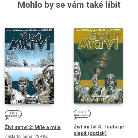
Mohlo by se vám také líbit
Série
Série
dokončena
dokončena
Živí mrtví 4: Touha je
Živí mrtví 2: Míle a míle
slepá (dotisk)
Základní cena:
299 Kč