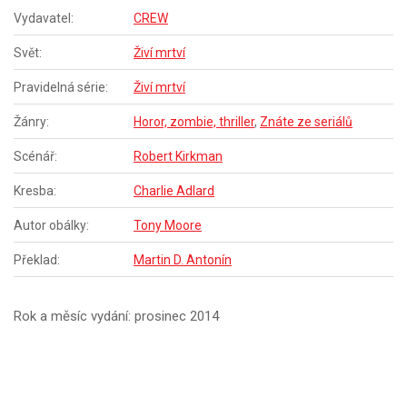
Vydavatel:
CREW
Svět:
Živí mrtví
Pravidelná série:
Živí mrtví
Žánry:
Horor, zombie, thriller
,
Znáte ze seriálů
Scénář:
Robert Kirkman
Kresba:
Charlie Adlard
Autor obálky:
Tony Moore
Překlad:
Martin D. Antonín
Rok a měsíc vydání: prosinec 2014