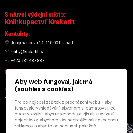
Smluvní výdejní místo:
Knihkupectví Krakatit
Kontakty:
Jungmannova 14, 110 00 Praha 1
knihy@krakatit.cz
+420 731 487 887
Otevírací doba:
Aby web fungoval, jak má
PO–PÁ
9:30–18:30
(souhlas s cookies)
SO
10:00–13:00
NE
ZAVŘENO
Pro co nejlepší zážitek z procházení webu - aby
fungovalo vyhledávání, abychom si pamatovali, co
×
máte v košíku, abyste jednoduše zjistili stav vaší
objednávky, abychom vás neobtěžovali nevhodnou
Máte u nás již
reklamou a abyste se nemuseli pokaždé
registrovaný
přihlašovat.