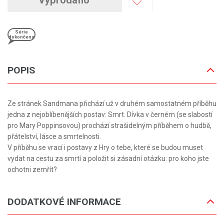
Série
dokončena
POPIS
Ze stránek Sandmana přichází už v druhém samostatném příběhu
jedna z nejoblíbenějších postav: Smrt. Dívka v černém (se slabostí
pro Mary Poppinsovou) prochází strašidelným příběhem o hudbě,
přátelství, lásce a smrtelnosti.
V příběhu se vrací i postavy z Hry o tebe, které se budou muset
vydat na cestu za smrtí a položit si zásadní otázku: pro koho jste
ochotni zemřít?
DODATKOVÉ INFORMACE