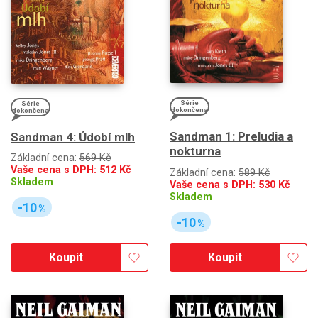
Série
Série
dokončena
dokončena
Sandman 1: Preludia a
Sandman 4: Údobí mlh
nokturna
Základní cena:
569 Kč
Vaše cena s DPH:
512
Kč
Základní cena:
589 Kč
Skladem
Vaše cena s DPH:
530
Kč
Skladem
-10
%
-10
%
Koupit
Koupit