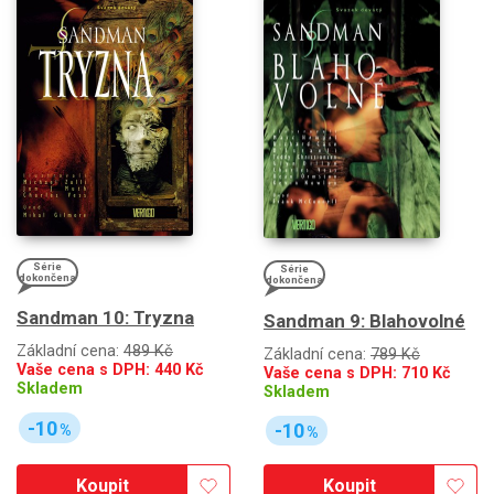
Série
Série
dokončena
dokončena
Sandman 10: Tryzna
Sandman 9: Blahovolné
Základní cena:
489 Kč
Základní cena:
789 Kč
Vaše cena s DPH:
440
Kč
Vaše cena s DPH:
710
Kč
Skladem
Skladem
-10
-10
%
%
Koupit
Koupit