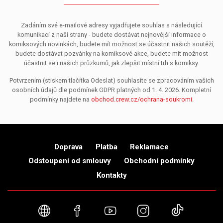
Zadáním své e-mailové adresy vyjadřujete souhlas s následující
komunikací z naší strany - budete dostávat nejnovější informace o
komiksových novinkách, budete mít možnost se účastnit našich soutěží,
budete dostávat pozvánky na komiksové akce, budete mít možnost
účastnit se i našich průzkumů, jak zlepšit místní trh s komiksy.
Potvrzením (stiskem tlačítka Odeslat) souhlasíte se zpracováním vašich
osobních údajů dle podmínek GDPR platných od 1. 4. 2026. Kompletní
podmínky najdete na
obchod.crew.cz/ochrana-soukromi
.
Doprava
Platba
Reklamace
Odstoupení od smlouvy
Obchodní podmínky
Kontakty
Webové stránky
Facebook
YouTube
Instagram
TikTok