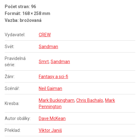
Počet stran: 96
Formát: 168 × 258 mm
Vazba: brožovaná
Vydavatel:
CREW
Svět:
Sandman
Pravidelná
Smrt
,
Sandman
série:
Žánr:
Fantasy a sci-fi
Scénář:
Neil Gaiman
Mark Buckingham
,
Chris Bachalo
,
Mark
Kresba:
Pennington
Autor obálky:
Dave McKean
Překlad:
Viktor Janiš