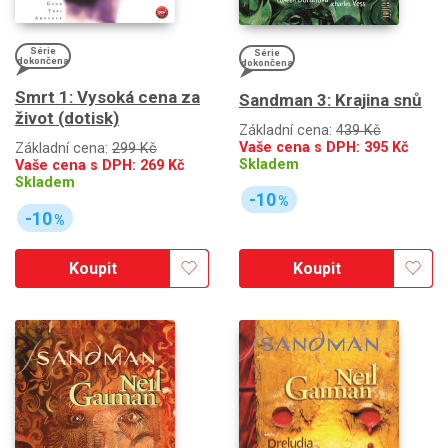
Série
Série
dokončena
dokončena
Smrt 1: Vysoká cena za
Sandman 3: Krajina snů
život (dotisk)
Základní cena:
439 Kč
Vaše cena s DPH:
395
Kč
Základní cena:
299 Kč
Skladem
Vaše cena s DPH:
269
Kč
Skladem
-10
%
-10
%
Koupit
Koupit