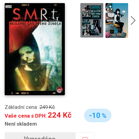
Základní cena:
249 Kč
224 Kč
-10
%
Vaše cena s DPH:
Není skladem
Vyprodáno