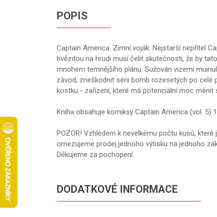
POPIS
Captain America: Zimní voják: Nejstarší nepřítel C
hvězdou na hrudi musí čelit skutečnosti, že by tat
mnohem temnějšího plánu. Sužován vizemi muinulost
závod, zneškodnit sérii bomb rozesetých po celé 
kostku - zařízení, které má potenciální moc měnit
Kniha obsahuje komiksy Captain America (vol. 5) 1
POZOR! Vzhledem k nevelkému počtu kusů, které jsm
omezujeme prodej jednoho výtisku na jednoho záka
Děkujeme za pochopení.
DODATKOVÉ INFORMACE