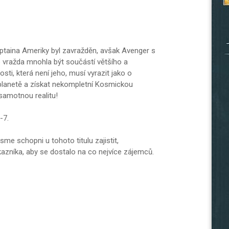
aptaina Ameriky byl zavražděn, avšak Avenger s
o vražda mnohla být součástí většího a
i, která není jeho, musí vyrazit jako o
planetě a získat nekompletní Kosmickou
 samotnou realitu!
-7.
e schopni u tohoto titulu zajistit,
zníka, aby se dostalo na co nejvíce zájemců.