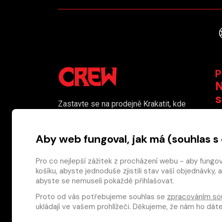
P
N
s
Zastavte se na prodejně Krakatit, kde
vám naši kolegové rádi poradí či
K
pomohou s výběrem toho pravého
Aby web fungoval, jak má (souhlas s
komiksu.
Prodejna je i naším smluvním výdejním
Pro co nejlepší zážitek z procházení webu - aby fungo
košíku, abyste jednoduše zjistili stav vaší objednávk
místem pro osobní odběr objednaného
abyste se nemuseli pokaždé přihlašovat.
zboží.
Proto od vás potřebujeme souhlas se
zpracováním so
Nakladatelství CREW s.r.o. © 2026
ukládají ve vašem prohlížeči. Děkujeme, že nám ho dá