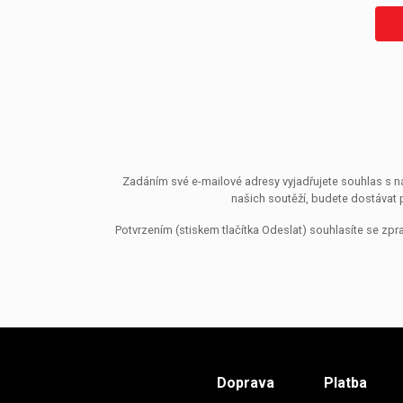
Zadáním své e-mailové adresy vyjadřujete souhlas s ná
našich soutěží, budete dostávat 
Potvrzením (stiskem tlačítka Odeslat) souhlasíte se z
Doprava
Platba