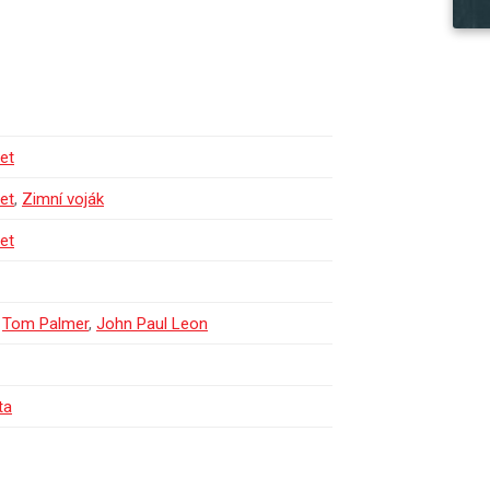
et
et
,
Zimní voják
et
,
Tom Palmer
,
John Paul Leon
ta