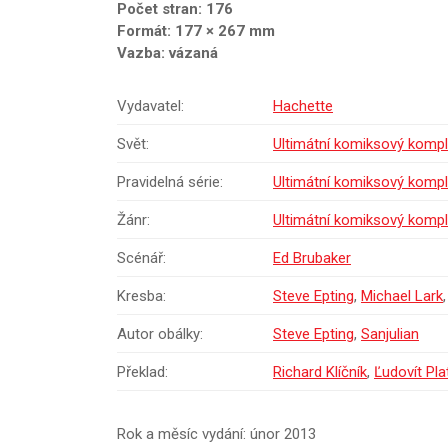
Počet stran: 176
Formát: 177 × 267 mm
Vazba: vázaná
Vydavatel:
Hachette
Svět:
Ultimátní komiksový kompl
Pravidelná série:
Ultimátní komiksový kompl
Žánr:
Ultimátní komiksový kompl
Scénář:
Ed Brubaker
Kresba:
Steve Epting
,
Michael Lark
Autor obálky:
Steve Epting
,
Sanjulian
Překlad:
Richard Klíčník
,
Ľudovít Pla
Rok a měsíc vydání: únor 2013