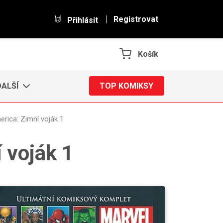
Registrovat
Přihlásit
Košík
DALŠÍ
TOP KOMIKSY
rica: Zimní voják 1
 voják 1