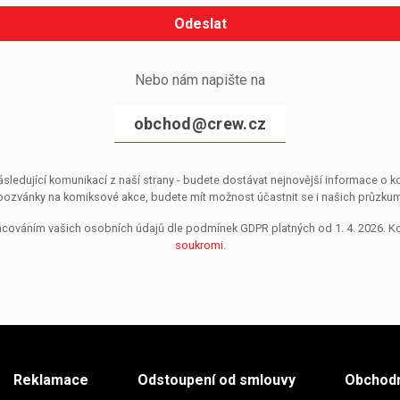
Odeslat
Nebo nám napište na
obchod@crew.cz
sledující komunikací z naší strany - budete dostávat nejnovější informace o
pozvánky na komiksové akce, budete mít možnost účastnit se i našich průzkumů, 
pracováním vašich osobních údajů dle podmínek GDPR platných od 1. 4. 2026. 
soukromi
.
Reklamace
Odstoupení od smlouvy
Obchodn