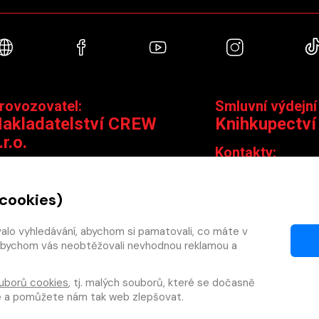
Webové stránky
Facebook
YouTube
Instagra
rovozovatel:
Smluvní výdejní
akladatelství CREW
Knihkupectví
.r.o.
Kontakty:
ontakty:
Jungmannova 14,
Čáslavská 15/1793, 130 00 Praha 3
knihy@krakatit.cz
 cookies)
obchod@crew.cz
+420 731 487 88
+420 603 580 756
valo vyhledávání, abychom si pamatovali, co máte v
Otevírací doba:
y, abychom vás neobtěžovali nevhodnou reklamou a
PO–PÁ
9:30–18:30
SO
10:00–13:0
uborů cookies
, tj. malých souborů, které se dočasně
NE
ZAVŘENO
te a pomůžete nám tak web zlepšovat.