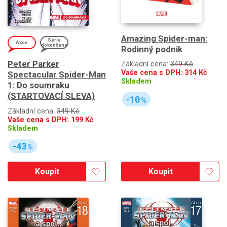
Amazing Spider-man:
Série
Akce
dokončena
Rodinný podnik
Peter Parker
Základní cena:
349 Kč
Vaše cena s DPH:
314
Kč
Spectacular Spider-Man
Skladem
1: Do soumraku
(STARTOVACÍ SLEVA)
-10
%
Základní cena:
349 Kč
Vaše cena s DPH:
199
Kč
Skladem
-43
%
Koupit
Koupit