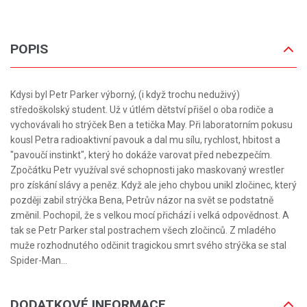
POPIS
Kdysi byl Petr Parker výborný, (i když trochu neduživý)
středoškolský student. Už v útlém dětství přišel o oba rodiče a
vychovávali ho strýček Ben a tetička May. Při laboratorním pokusu
kousl Petra radioaktivní pavouk a dal mu sílu, rychlost, hbitost a
"pavoučí instinkt", který ho dokáže varovat před nebezpečím.
Zpočátku Petr využíval své schopnosti jako maskovaný wrestler
pro získání slávy a peněz. Když ale jeho chybou unikl zločinec, který
později zabil strýčka Bena, Petrův názor na svět se podstatně
změnil. Pochopil, že s velkou mocí přichází i velká odpovědnost. A
tak se Petr Parker stal postrachem všech zločinců. Z mladého
muže rozhodnutého odčinit tragickou smrt svého strýčka se stal
Spider-Man...
DODATKOVÉ INFORMACE