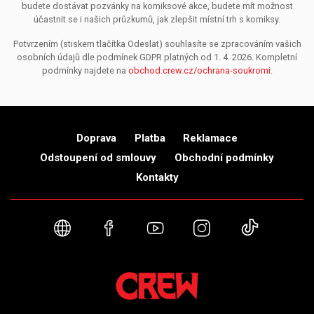
budete dostávat pozvánky na komiksové akce, budete mít možnost
účastnit se i našich průzkumů, jak zlepšit místní trh s komiksy.
Potvrzením (stiskem tlačítka Odeslat) souhlasíte se zpracováním vašich
osobních údajů dle podmínek GDPR platných od 1. 4. 2026. Kompletní
podmínky najdete na
obchod.crew.cz/ochrana-soukromi
.
Doprava
Platba
Reklamace
Odstoupení od smlouvy
Obchodní podmínky
Kontakty
Webové stránky
Facebook
YouTube
Instagram
TikTok