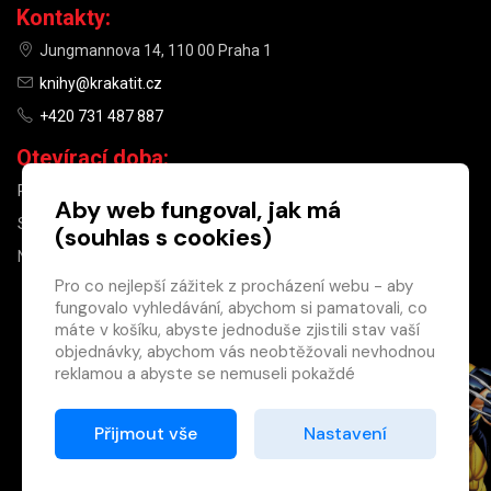
Kontakty:
Jungmannova 14, 110 00 Praha 1
knihy@krakatit.cz
+420 731 487 887
Otevírací doba:
PO–PÁ
9:30–18:30
Aby web fungoval, jak má
SO
10:00–13:00
(souhlas s cookies)
NE
ZAVŘENO
Pro co nejlepší zážitek z procházení webu - aby
fungovalo vyhledávání, abychom si pamatovali, co
×
máte v košíku, abyste jednoduše zjistili stav vaší
objednávky, abychom vás neobtěžovali nevhodnou
Máte u nás již
reklamou a abyste se nemuseli pokaždé
registrovaný
přihlašovat.
účet?
Proto od vás potřebujeme souhlas se
Přijmout vše
Nastavení
Registrací získáte slevu
zpracováním souborů cookies
, tj. malých souborů,
na zboží ve výši 15 %
které se dočasně ukládají ve vašem prohlížeči.
a další výhody.