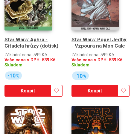
Star Wars: Aphra -
Star Wars: Popel Jedhy
Citadela hrůzy (dotisk)
- Vzpoura na Mon Cale
Základní cena:
599 Kč
Základní cena:
599 Kč
Vaše cena s DPH:
539
Kč
Vaše cena s DPH:
539
Kč
Skladem
Skladem
-10
-10
%
%
Koupit
Koupit