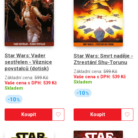
Star Wars: Vader
Star Wars: Smrt naděje -
sestřelen - Věznice
Ztrestání Shu-Torunu
povstalců (dotisk)
Základní cena:
599 Kč
Vaše cena s DPH:
539
Kč
Základní cena:
599 Kč
Skladem
Vaše cena s DPH:
539
Kč
Skladem
-10
%
-10
%
Koupit
Koupit