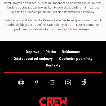
komiksových novinkách, budete mít možnost se účastnit našich soutěží,
budete dostávat pozvánky na komiksové akce, budete mít možnost
účastnit se i našich průzkumů, jak zlepšit místní trh s komiksy.
Potvrzením (stiskem tlačítka Odeslat) souhlasíte se zpracováním vašich
osobních údajů dle podmínek GDPR platných od 1. 4. 2026. Kompletní
podmínky najdete na
obchod.crew.cz/ochrana-soukromi
.
Doprava
Platba
Reklamace
Odstoupení od smlouvy
Obchodní podmínky
Kontakty
Webové stránky
Facebook
YouTube
Instagram
TikTok