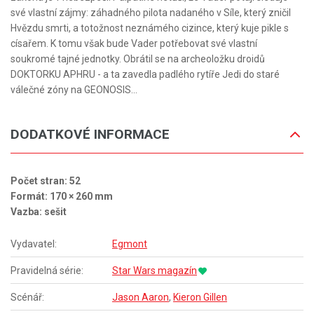
své vlastní zájmy: záhadného pilota nadaného v Síle, který zničil
Hvězdu smrti, a totožnost neznámého cizince, který kuje pikle s
císařem. K tomu však bude Vader potřebovat své vlastní
soukromé tajné jednotky. Obrátil se na archeoložku droidů
DOKTORKU APHRU - a ta zavedla padlého rytíře Jedi do staré
válečné zóny na GEONOSIS...
DODATKOVÉ INFORMACE
Počet stran: 52
Formát: 170 × 260 mm
Vazba: sešit
Vydavatel:
Egmont
Pravidelná série:
Star Wars magazín
Scénář:
Jason Aaron
,
Kieron Gillen