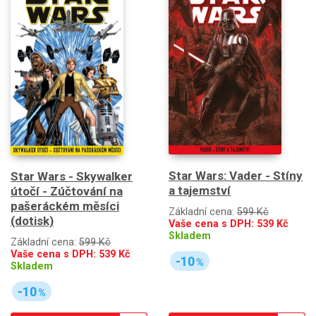
Star Wars: Vader - Stíny
Star Wars - Skywalker
a tajemství
útočí - Zúčtování na
pašeráckém měsíci
Základní cena:
599 Kč
(dotisk)
Vaše cena s DPH:
539
Kč
Skladem
Základní cena:
599 Kč
Vaše cena s DPH:
539
Kč
-10
%
Skladem
-10
%