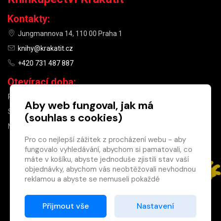
Kontakty:
Jungmannova 14, 110 00 Praha 1
knihy@krakatit.cz
+420 731 487 887
Otevírací doba:
PO–PÁ
9:30–18:30
Aby web fungoval, jak má
SO
10:00–13:00
(souhlas s cookies)
NE
ZAVŘENO
Pro co nejlepší zážitek z procházení webu - aby
fungovalo vyhledávání, abychom si pamatovali, co
×
máte v košíku, abyste jednoduše zjistili stav vaší
objednávky, abychom vás neobtěžovali nevhodnou
Máte u nás již
reklamou a abyste se nemuseli pokaždé
registrovaný
přihlašovat.
účet?
Proto od vás potřebujeme souhlas se
Přijmout vše
Nastavení
Registrací získáte slevu
zpracováním souborů cookies
, tj. malých souborů,
na zboží ve výši 15 %