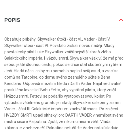
POPIS
Obsahuje příběhy: Skywalker útočí - část VI., Vader - část IV.
Skywalker útočí - část VI. Povstalci získali novou naději. Mladý
povstalecký pilot Luke Skywalker zničil největší zbraň zlého
Galaktického impéria, Hvězdu smrti. Skywalker však ví, že má před
sebou ještě dlouhou cestu, pokud se chce stát skutečným rytířem
Jedi. Hledá něco, co by mu pomohlo naplnit svůj osud, a vrací se
domů na Tatooine, do domu svého zesnulého učitele Bena
Kenobiho. Odpovědi mezitím hledá i Darth Vader. Najal nechvalně
proslulého lovce lidí Bobu Fetta, aby vypátral pilota, který zničil
Hvězdu smrti. Fettovi se podařilo vystopovat svou kořist. Po
výbuchu světelného granátu je mladý Skywalker oslepený a sám...
Vader - část III. Galaktické impérium zachvátil chaos. Po zničení
HVĚZDY SMRTI upadl sithský lord DARTH VADER v nemilost svého
mistra císaře Palpatina. Zjistil, že nikomu nesmí věřit. Vláda
zákona je v nebezpečí. Palpatine netuší, že Vader potají sleduje